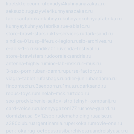
lipetsktelecom.ru
tovudyi4kuhnyanazakaz.ru
seksuzb.ru
guzywia4kuhnyanazakaz.ru
fabrikaofabrikaokuhny.ru
kuhnyaekuhnyaafabrika.ru
kuhnyaykuhnyayfabrika.ru
e-abis1c.ru
store-brawl-stars.ru
kts-services.ru
dark-sand.ru
sindika-01.ru
sp-life.ru
x-legion.ru
sib-archives.ru
e-abis-1-c.ru
sindika01.ru
venda-festival.ru
store-brawlstars.ru
dooraleksandria.ru
antenna-highly.ru
mine-lab-msk.ru
1-mus.ru
3-sex-porn.ru
ban-damn.ru
purse-factory.ru
viagra-tablet.ru
fasbags.ru
adler-jun.ru
bandamn.ru
fincontech.ru
3sexporn.ru
1mus.ru
darksand.ru
rebus-toys.ru
minelab-msk.ru
rtdco.ru
seo-prodvizhenie-sajtov-stroitelnyh-kompanij.ru
card-voice.ru
rulonnyygazon177.ru
snow-guard.ru
domizbrusa-9x12spb.ru
demaholding.ru
aalse.ru
a380club.ru
argentinamia.ru
perkoka.ru
movie-one.ru
perk-oka.ru
g-octopus.ru
sibarchives.ru
andreislyusar.ru