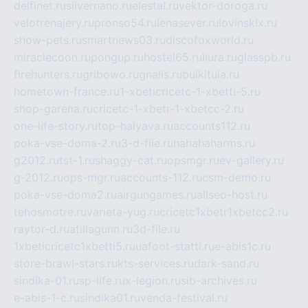
delfinet.ru
silvernano.ru
elestal.ru
vektor-doroga.ru
velotrenajery.ru
pronso54.ru
lenasever.ru
lovinskix.ru
show-pets.ru
smartnews03.ru
discofoxworld.ru
miraclecoon.ru
pongup.ru
hostel65.ru
liura.ru
glasspb.ru
firehunters.ru
gribowo.ru
gnalis.ru
bulkitula.ru
hometown-france.ru
1-xbeticricetc-1-xbetti-5.ru
shop-garena.ru
cricetc-1-xbetr-1-xbetcc-2.ru
one-life-story.ru
top-halyava.ru
accounts112.ru
poka-vse-doma-2.ru
3-d-file.ru
hahahaharms.ru
g2012.ru
tst-1.ru
shaggy-cat.ru
opsmgr.ru
ev-gallery.ru
g-2012.ru
ops-mgr.ru
accounts-112.ru
csm-demo.ru
poka-vse-doma2.ru
airgungames.ru
allseo-host.ru
tehosmotre.ru
varieta-yug.ru
cricetc1xbetr1xbetcc2.ru
raytor-d.ru
atillagunn.ru
3d-file.ru
1xbeticricetc1xbetti5.ru
uafoot-statti.ru
e-abis1c.ru
store-brawl-stars.ru
kts-services.ru
dark-sand.ru
sindika-01.ru
sp-life.ru
x-legion.ru
sib-archives.ru
e-abis-1-c.ru
sindika01.ru
venda-festival.ru