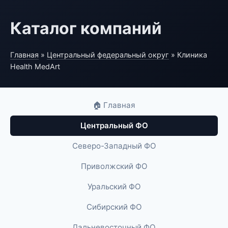
Каталог компаний
Главная
»
Центральный федеральный округ
» Клиника
Health MedArt
🏠 Главная
Центральный ФО
Северо-Западный ФО
Приволжский ФО
Уральский ФО
Сибирский ФО
Дальневосточный ФО