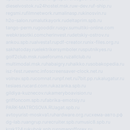
dieselvostok.ru
24hostel.msk.ru
w-dev.ru
f-ship.ru
regsmi.ru
filmnetwork.ru
malinasp.ru
kinosvin.ru
h2o-salon.ru
malutkayork.ru
deltaprim.spb.ru
tango-perm.ru
gooddir.ru
sgv.su
multiki-online.com
webkrasotki.com
cherinvest.ru
detskiy-ostrov.ru
ankou.spb.ru
alvesta1.ru
pdf-creator.ru
nix-files.org.ru
sakhatoday.ru
elektrikersymboler.ru
sputnikyes.ru
golf2club.msk.ru
aeforums.ru
zallclub.ru
multimodal.msk.ru
habaigry.ru
haikko.ru
sobakopedia.ru
isz-fest.ru
ewnc.info
screensaver-clock.net.ru
volnav.spb.ru
comnat.ru
npf.net.ru
7bit.pp.ru
kalugatur.ru
tesiaes.ru
card.com.ru
kazanka.spb.ru
gildiya-kuznecov.ru
kameryboavision.ru
griffoncom.spb.ru
fabrika-emotsiy.ru
PARK-MATROSOVA.RU
agat.spb.ru
avtoyurist-moskva1.ru
hardware.org.ru
схема-авто.рф
dg-lab.ru
angrup.ru
recruiter.spb.ru
music8.spb.ru
krsk124.ru
kubok.spb.ru
romanofforex.ru