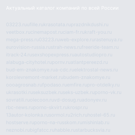
Актуальный каталог компаний по всей России
03223.ru
ufille.ru
krasotata.ru
prazdnikdushi.ru
veetbox.ru
cinemapost.ru
ciam-fr.ru
kraft-you.ru
mega-press.ru
03223.ru
web-explore.ru
rastenuya.ru
eurovision-russia.ru
strah-news.ru
freeride-team.ru
itrack-24.ru
sexshopexpress.ru
autostudiopro.ru
alabuga-cityhotel.ru
pornv.ru
atlantpereezd.ru
bud-em-znakomye.ru
a-cdc.ru
elektrostal-news.ru
korolevremont-market.ru
budem-znakomye.ru
oooagrosnab.ru
fpodaso.ru
emfire.ru
pro-otdelky.ru
ukrasotki.ru
seksuzbek.ru
seks-uzbek.ru
porno-vk.ru
sovratili.ru
olecoon.ru
vd-dosug.ru
adonyev.ru
rbc-news.ru
porno-skvirt.ru
krospr.ru
13autor-kolonka.ru
sormol.ru
2rich.ru
hostel-65.ru
hostserve.ru
porno-na-russkom.ru
mishinlab.ru
neznobi.ru
bigfatcc.ru
habble.ru
starbucksvia.ru