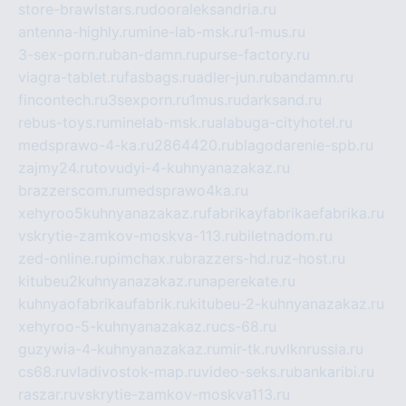
store-brawlstars.ru
dooraleksandria.ru
antenna-highly.ru
mine-lab-msk.ru
1-mus.ru
3-sex-porn.ru
ban-damn.ru
purse-factory.ru
viagra-tablet.ru
fasbags.ru
adler-jun.ru
bandamn.ru
fincontech.ru
3sexporn.ru
1mus.ru
darksand.ru
rebus-toys.ru
minelab-msk.ru
alabuga-cityhotel.ru
medsprawo-4-ka.ru
2864420.ru
blagodarenie-spb.ru
zajmy24.ru
tovudyi-4-kuhnyanazakaz.ru
brazzerscom.ru
medsprawo4ka.ru
xehyroo5kuhnyanazakaz.ru
fabrikayfabrikaefabrika.ru
vskrytie-zamkov-moskva-113.ru
biletnadom.ru
zed-online.ru
pimchax.ru
brazzers-hd.ru
z-host.ru
kitubeu2kuhnyanazakaz.ru
naperekate.ru
kuhnyaofabrikaufabrik.ru
kitubeu-2-kuhnyanazakaz.ru
xehyroo-5-kuhnyanazakaz.ru
cs-68.ru
guzywia-4-kuhnyanazakaz.ru
mir-tk.ru
vlknrussia.ru
cs68.ru
vladivostok-map.ru
video-seks.ru
bankaribi.ru
raszar.ru
vskrytie-zamkov-moskva113.ru