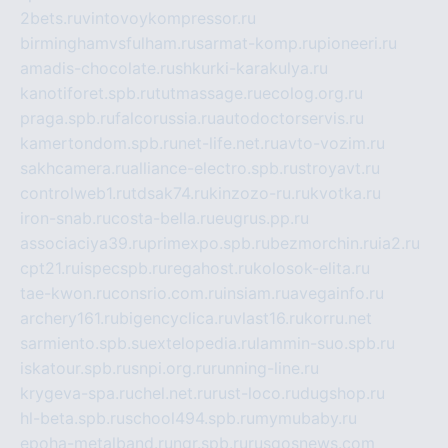
2bets.ru
vintovoykompressor.ru
birminghamvsfulham.ru
sarmat-komp.ru
pioneeri.ru
amadis-chocolate.ru
shkurki-karakulya.ru
kanotiforet.spb.ru
tutmassage.ru
ecolog.org.ru
praga.spb.ru
falcorussia.ru
autodoctorservis.ru
kamertondom.spb.ru
net-life.net.ru
avto-vozim.ru
sakhcamera.ru
alliance-electro.spb.ru
stroyavt.ru
controlweb1.ru
tdsak74.ru
kinzozo-ru.ru
kvotka.ru
iron-snab.ru
costa-bella.ru
eugrus.pp.ru
associaciya39.ru
primexpo.spb.ru
bezmorchin.ru
ia2.ru
cpt21.ru
ispecspb.ru
regahost.ru
kolosok-elita.ru
tae-kwon.ru
consrio.com.ru
insiam.ru
avegainfo.ru
archery161.ru
bigencyclica.ru
vlast16.ru
korru.net
sarmiento.spb.su
extelopedia.ru
lammin-suo.spb.ru
iskatour.spb.ru
snpi.org.ru
running-line.ru
krygeva-spa.ru
chel.net.ru
rust-loco.ru
dugshop.ru
hl-beta.spb.ru
school494.spb.ru
mymubaby.ru
epoha-metalband.ru
ngr.spb.ru
rusgosnews.com