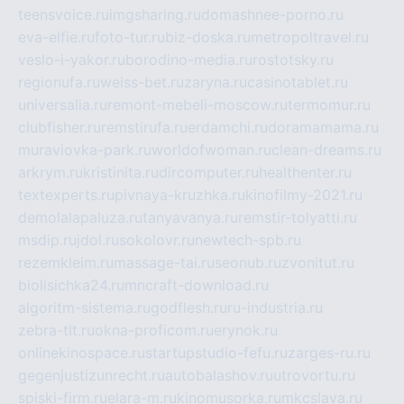
teensvoice.ru
imgsharing.ru
domashnee-porno.ru
eva-elfie.ru
foto-tur.ru
biz-doska.ru
metropoltravel.ru
veslo-i-yakor.ru
borodino-media.ru
rostotsky.ru
regionufa.ru
weiss-bet.ru
zaryna.ru
casinotablet.ru
universalia.ru
remont-mebeli-moscow.ru
termomur.ru
clubfisher.ru
remstirufa.ru
erdamchi.ru
doramamama.ru
muraviovka-park.ru
worldofwoman.ru
clean-dreams.ru
arkrym.ru
kristinita.ru
dircomputer.ru
healthenter.ru
textexperts.ru
pivnaya-kruzhka.ru
kinofilmy-2021.ru
demolalapaluza.ru
tanyavanya.ru
remstir-tolyatti.ru
msdip.ru
jdol.ru
sokolovr.ru
newtech-spb.ru
rezemkleim.ru
massage-tai.ru
seonub.ru
zvonitut.ru
biolisichka24.ru
mncraft-download.ru
algoritm-sistema.ru
godflesh.ru
ru-industria.ru
zebra-tlt.ru
okna-proficom.ru
erynok.ru
onlinekinospace.ru
startupstudio-fefu.ru
zarges-ru.ru
gegenjustizunrecht.ru
autobalashov.ru
utrovortu.ru
spiski-firm.ru
elara-m.ru
kinomusorka.ru
mkcslava.ru