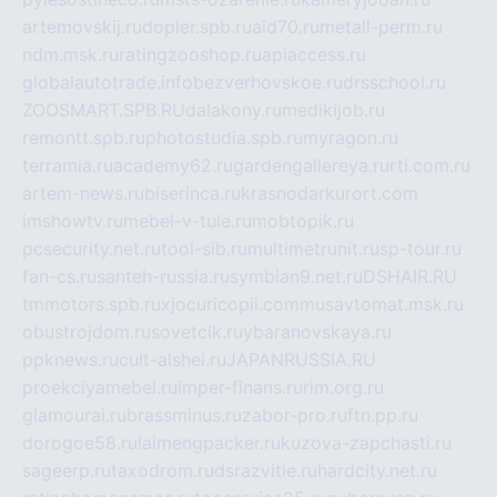
artemovskij.ru
dopler.spb.ru
aid70.ru
metall-perm.ru
ndm.msk.ru
ratingzooshop.ru
apiaccess.ru
globalautotrade.info
bezverhovskoe.ru
drsschool.ru
ZOOSMART.SPB.RU
dalakony.ru
medikijob.ru
remontt.spb.ru
photostudia.spb.ru
myragon.ru
terramia.ru
academy62.ru
gardengallereya.ru
rti.com.ru
artem-news.ru
biserinca.ru
krasnodarkurort.com
imshowtv.ru
mebel-v-tule.ru
mobtopik.ru
pcsecurity.net.ru
tool-sib.ru
multimetrunit.ru
sp-tour.ru
fan-cs.ru
santeh-russia.ru
symbian9.net.ru
DSHAIR.RU
tmmotors.spb.ru
xjocuricopii.com
musavtomat.msk.ru
obustrojdom.ru
sovetcik.ru
ybaranovskaya.ru
ppknews.ru
cult-alshei.ru
JAPANRUSSIA.RU
proekciyamebel.ru
imper-finans.ru
rim.org.ru
glamourai.ru
brassminus.ru
zabor-pro.ru
ftn.pp.ru
dorogoe58.ru
laimengpacker.ru
kuzova-zapchasti.ru
sageerp.ru
taxodrom.ru
dsrazvitie.ru
hardcity.net.ru