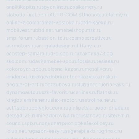
analitikaplus.ru
spyonline.ru
zosikamery.ru
sloboda-ural.pp.ru
AUTO-COM.SU
hohota.net
alimy.ru
online-z.com
aromat-vostoka.ru
otdelkaexp.ru
mobilvest.ru
bbd.net.ru
mebelshop.msk.ru
smp-forum.ru
bastion-td.ru
kosmoscreative.ru
avrmotors.ru
art-galadesign.ru
tiffany-c.ru
ecostep-samara.ru
d-p.spb.ru
галактика73.рф
sko.com.ru
davitamebel-spb.ru
fotsis.ru
tesiaes.ru
kokoroyari.spb.ru
blesna-kazan.ru
mossilver.ru
lenderoq.ru
sergeydobrin.ru
tochkazvuka.msk.ru
people-of-art.ru
bezzubova.ru
clubtibet.ru
orior-aks.ru
dynamoauto.ru
szk-favorit.ru
carlines.ru
flatnsk.ru
kingbolenskaner.ru
alex-motor.ru
astroline.net.ru
act1.spb.ru
polyglot.com.ru
gidlipetsk.ru
ooo-driada.ru
detsad125.ru
mir-zdoroviya.ru
bruslanovo.ru
siterem.ru
council.spb.ru
лодкипатриот.рф
kafekolizey.ru
iclub.net.ru
gazon-easy.ru
sugarepilekb.ru
grinox.ru
pylesostineco.ru
msts-ozarenie.ru
kameryjooan.ru