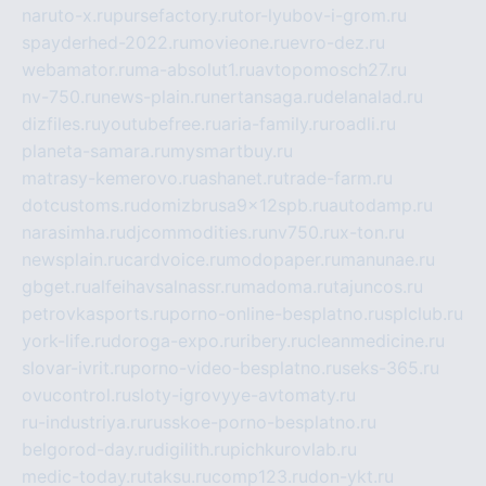
naruto-x.ru
pursefactory.ru
tor-lyubov-i-grom.ru
spayderhed-2022.ru
movieone.ru
evro-dez.ru
webamator.ru
ma-absolut1.ru
avtopomosch27.ru
nv-750.ru
news-plain.ru
nertansaga.ru
delanalad.ru
dizfiles.ru
youtubefree.ru
aria-family.ru
roadli.ru
planeta-samara.ru
mysmartbuy.ru
matrasy-kemerovo.ru
ashanet.ru
trade-farm.ru
dotcustoms.ru
domizbrusa9x12spb.ru
autodamp.ru
narasimha.ru
djcommodities.ru
nv750.ru
x-ton.ru
newsplain.ru
cardvoice.ru
modopaper.ru
manunae.ru
gbget.ru
alfeihavsalnassr.ru
madoma.ru
tajuncos.ru
petrovkasports.ru
porno-online-besplatno.ru
splclub.ru
york-life.ru
doroga-expo.ru
ribery.ru
cleanmedicine.ru
slovar-ivrit.ru
porno-video-besplatno.ru
seks-365.ru
ovucontrol.ru
sloty-igrovyye-avtomaty.ru
ru-industriya.ru
russkoe-porno-besplatno.ru
belgorod-day.ru
digilith.ru
pichkurovlab.ru
medic-today.ru
taksu.ru
comp123.ru
don-ykt.ru