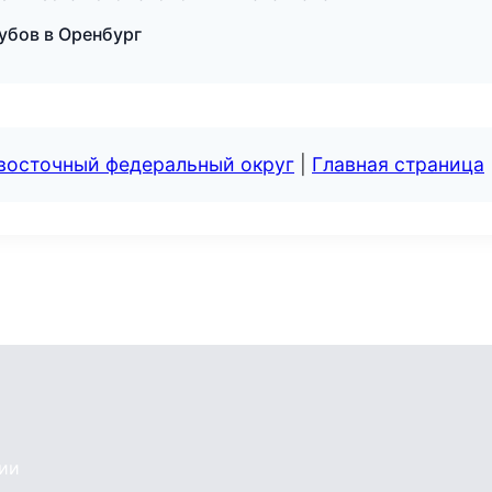
убов в Оренбург
евосточный федеральный округ
|
Главная страница
сии