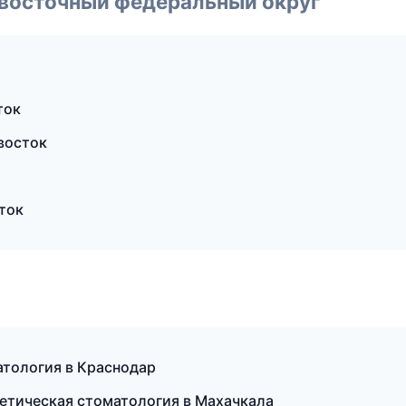
евосточный федеральный округ
ток
восток
ток
атология в Краснодар
тетическая стоматология в Махачкала