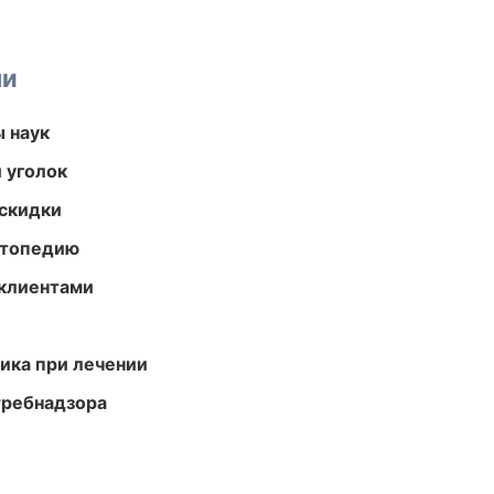
ми
ы наук
 уголок
скидки
ортопедию
 клиентами
тика при лечении
требнадзора