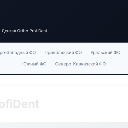
 Дентал Ortho ProfiDent
ро-Западный ФО
Приволжский ФО
Уральский ФО
Южный ФО
Северо-Кавказский ФО
ofiDent