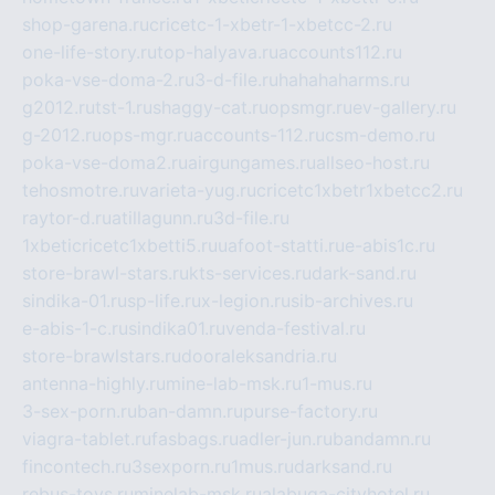
shop-garena.ru
cricetc-1-xbetr-1-xbetcc-2.ru
one-life-story.ru
top-halyava.ru
accounts112.ru
poka-vse-doma-2.ru
3-d-file.ru
hahahaharms.ru
g2012.ru
tst-1.ru
shaggy-cat.ru
opsmgr.ru
ev-gallery.ru
g-2012.ru
ops-mgr.ru
accounts-112.ru
csm-demo.ru
poka-vse-doma2.ru
airgungames.ru
allseo-host.ru
tehosmotre.ru
varieta-yug.ru
cricetc1xbetr1xbetcc2.ru
raytor-d.ru
atillagunn.ru
3d-file.ru
1xbeticricetc1xbetti5.ru
uafoot-statti.ru
e-abis1c.ru
store-brawl-stars.ru
kts-services.ru
dark-sand.ru
sindika-01.ru
sp-life.ru
x-legion.ru
sib-archives.ru
e-abis-1-c.ru
sindika01.ru
venda-festival.ru
store-brawlstars.ru
dooraleksandria.ru
antenna-highly.ru
mine-lab-msk.ru
1-mus.ru
3-sex-porn.ru
ban-damn.ru
purse-factory.ru
viagra-tablet.ru
fasbags.ru
adler-jun.ru
bandamn.ru
fincontech.ru
3sexporn.ru
1mus.ru
darksand.ru
rebus-toys.ru
minelab-msk.ru
alabuga-cityhotel.ru