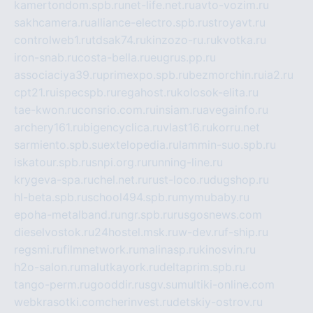
kamertondom.spb.ru
net-life.net.ru
avto-vozim.ru
sakhcamera.ru
alliance-electro.spb.ru
stroyavt.ru
controlweb1.ru
tdsak74.ru
kinzozo-ru.ru
kvotka.ru
iron-snab.ru
costa-bella.ru
eugrus.pp.ru
associaciya39.ru
primexpo.spb.ru
bezmorchin.ru
ia2.ru
cpt21.ru
ispecspb.ru
regahost.ru
kolosok-elita.ru
tae-kwon.ru
consrio.com.ru
insiam.ru
avegainfo.ru
archery161.ru
bigencyclica.ru
vlast16.ru
korru.net
sarmiento.spb.su
extelopedia.ru
lammin-suo.spb.ru
iskatour.spb.ru
snpi.org.ru
running-line.ru
krygeva-spa.ru
chel.net.ru
rust-loco.ru
dugshop.ru
hl-beta.spb.ru
school494.spb.ru
mymubaby.ru
epoha-metalband.ru
ngr.spb.ru
rusgosnews.com
dieselvostok.ru
24hostel.msk.ru
w-dev.ru
f-ship.ru
regsmi.ru
filmnetwork.ru
malinasp.ru
kinosvin.ru
h2o-salon.ru
malutkayork.ru
deltaprim.spb.ru
tango-perm.ru
gooddir.ru
sgv.su
multiki-online.com
webkrasotki.com
cherinvest.ru
detskiy-ostrov.ru