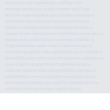
avrmotors.ru
art-galadesign.ru
tiffany-c.ru
ecostep-samara.ru
d-p.spb.ru
галактика73.рф
sko.com.ru
davitamebel-spb.ru
fotsis.ru
tesiaes.ru
kokoroyari.spb.ru
blesna-kazan.ru
mossilver.ru
lenderoq.ru
sergeydobrin.ru
tochkazvuka.msk.ru
people-of-art.ru
bezzubova.ru
clubtibet.ru
orior-aks.ru
dynamoauto.ru
szk-favorit.ru
carlines.ru
flatnsk.ru
kingbolenskaner.ru
alex-motor.ru
astroline.net.ru
act1.spb.ru
polyglot.com.ru
gidlipetsk.ru
ooo-driada.ru
detsad125.ru
mir-zdoroviya.ru
bruslanovo.ru
siterem.ru
council.spb.ru
лодкипатриот.рф
kafekolizey.ru
iclub.net.ru
gazon-easy.ru
sugarepilekb.ru
grinox.ru
pylesostineco.ru
msts-ozarenie.ru
kameryjooan.ru
artemovskij.ru
dopler.spb.ru
aid70.ru
metall-perm.ru
ndm.msk.ru
ratingzooshop.ru
apiaccess.ru
globalautotrade.info
bezverhovskoe.ru
drsschool.ru
ZOOSMART.SPB.RU
dalakony.ru
medikijob.ru
remontt.spb.ru
photostudia.spb.ru
myragon.ru