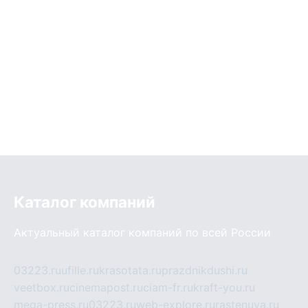
Каталог компаний
Актуальный каталог компаний по всей России
03223.ru
ufille.ru
krasotata.ru
prazdnikdushi.ru
veetbox.ru
cinemapost.ru
ciam-fr.ru
kraft-you.ru
mega-press.ru
03223.ru
web-explore.ru
rastenuya.ru