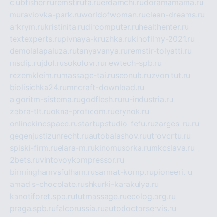
clubfisher.ru
remstirufa.ru
erdamchi.ru
doramamama.ru
muraviovka-park.ru
worldofwoman.ru
clean-dreams.ru
arkrym.ru
kristinita.ru
dircomputer.ru
healthenter.ru
textexperts.ru
pivnaya-kruzhka.ru
kinofilmy-2021.ru
demolalapaluza.ru
tanyavanya.ru
remstir-tolyatti.ru
msdip.ru
jdol.ru
sokolovr.ru
newtech-spb.ru
rezemkleim.ru
massage-tai.ru
seonub.ru
zvonitut.ru
biolisichka24.ru
mncraft-download.ru
algoritm-sistema.ru
godflesh.ru
ru-industria.ru
zebra-tlt.ru
okna-proficom.ru
erynok.ru
onlinekinospace.ru
startupstudio-fefu.ru
zarges-ru.ru
gegenjustizunrecht.ru
autobalashov.ru
utrovortu.ru
spiski-firm.ru
elara-m.ru
kinomusorka.ru
mkcslava.ru
2bets.ru
vintovoykompressor.ru
birminghamvsfulham.ru
sarmat-komp.ru
pioneeri.ru
amadis-chocolate.ru
shkurki-karakulya.ru
kanotiforet.spb.ru
tutmassage.ru
ecolog.org.ru
praga.spb.ru
falcorussia.ru
autodoctorservis.ru