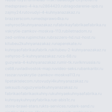
medsprawo-4-ka.ru
2864420.ru
blagodarenie-spb.ru
zajmy24.ru
tovudyi-4-kuhnyanazakaz.ru
brazzerscom.ru
medsprawo4ka.ru
xehyroo5kuhnyanazakaz.ru
fabrikayfabrikaefabrika.ru
vskrytie-zamkov-moskva-113.ru
biletnadom.ru
zed-online.ru
pimchax.ru
brazzers-hd.ru
z-host.ru
kitubeu2kuhnyanazakaz.ru
naperekate.ru
kuhnyaofabrikaufabrik.ru
kitubeu-2-kuhnyanazakaz.ru
xehyroo-5-kuhnyanazakaz.ru
cs-68.ru
guzywia-4-kuhnyanazakaz.ru
mir-tk.ru
vlknrussia.ru
cs68.ru
vladivostok-map.ru
video-seks.ru
bankaribi.ru
raszar.ru
vskrytie-zamkov-moskva113.ru
lipetsktelecom.ru
tovudyi4kuhnyanazakaz.ru
seksuzb.ru
guzywia4kuhnyanazakaz.ru
fabrikaofabrikaokuhny.ru
kuhnyaekuhnyaafabrika.ru
kuhnyaykuhnyayfabrika.ru
e-abis1c.ru
store-brawl-stars.ru
kts-services.ru
dark-sand.ru