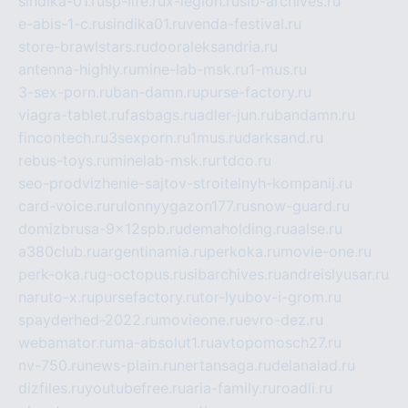
sindika-01.ru
sp-life.ru
x-legion.ru
sib-archives.ru
e-abis-1-c.ru
sindika01.ru
venda-festival.ru
store-brawlstars.ru
dooraleksandria.ru
antenna-highly.ru
mine-lab-msk.ru
1-mus.ru
3-sex-porn.ru
ban-damn.ru
purse-factory.ru
viagra-tablet.ru
fasbags.ru
adler-jun.ru
bandamn.ru
fincontech.ru
3sexporn.ru
1mus.ru
darksand.ru
rebus-toys.ru
minelab-msk.ru
rtdco.ru
seo-prodvizhenie-sajtov-stroitelnyh-kompanij.ru
card-voice.ru
rulonnyygazon177.ru
snow-guard.ru
domizbrusa-9x12spb.ru
demaholding.ru
aalse.ru
a380club.ru
argentinamia.ru
perkoka.ru
movie-one.ru
perk-oka.ru
g-octopus.ru
sibarchives.ru
andreislyusar.ru
naruto-x.ru
pursefactory.ru
tor-lyubov-i-grom.ru
spayderhed-2022.ru
movieone.ru
evro-dez.ru
webamator.ru
ma-absolut1.ru
avtopomosch27.ru
nv-750.ru
news-plain.ru
nertansaga.ru
delanalad.ru
dizfiles.ru
youtubefree.ru
aria-family.ru
roadli.ru