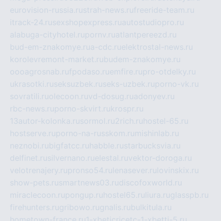
eurovision-russia.ru
strah-news.ru
freeride-team.ru
itrack-24.ru
sexshopexpress.ru
autostudiopro.ru
alabuga-cityhotel.ru
pornv.ru
atlantpereezd.ru
bud-em-znakomye.ru
a-cdc.ru
elektrostal-news.ru
korolevremont-market.ru
budem-znakomye.ru
oooagrosnab.ru
fpodaso.ru
emfire.ru
pro-otdelky.ru
ukrasotki.ru
seksuzbek.ru
seks-uzbek.ru
porno-vk.ru
sovratili.ru
olecoon.ru
vd-dosug.ru
adonyev.ru
rbc-news.ru
porno-skvirt.ru
krospr.ru
13autor-kolonka.ru
sormol.ru
2rich.ru
hostel-65.ru
hostserve.ru
porno-na-russkom.ru
mishinlab.ru
neznobi.ru
bigfatcc.ru
habble.ru
starbucksvia.ru
delfinet.ru
silvernano.ru
elestal.ru
vektor-doroga.ru
velotrenajery.ru
pronso54.ru
lenasever.ru
lovinskix.ru
show-pets.ru
smartnews03.ru
discofoxworld.ru
miraclecoon.ru
pongup.ru
hostel65.ru
liura.ru
glasspb.ru
firehunters.ru
gribowo.ru
gnalis.ru
bulkitula.ru
hometown-france.ru
1-xbeticricetc-1-xbetti-5.ru