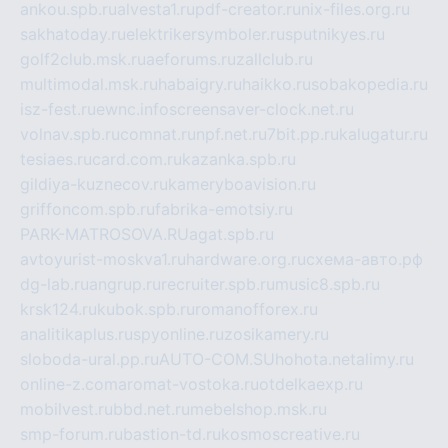
ankou.spb.ru
alvesta1.ru
pdf-creator.ru
nix-files.org.ru
sakhatoday.ru
elektrikersymboler.ru
sputnikyes.ru
golf2club.msk.ru
aeforums.ru
zallclub.ru
multimodal.msk.ru
habaigry.ru
haikko.ru
sobakopedia.ru
isz-fest.ru
ewnc.info
screensaver-clock.net.ru
volnav.spb.ru
comnat.ru
npf.net.ru
7bit.pp.ru
kalugatur.ru
tesiaes.ru
card.com.ru
kazanka.spb.ru
gildiya-kuznecov.ru
kameryboavision.ru
griffoncom.spb.ru
fabrika-emotsiy.ru
PARK-MATROSOVA.RU
agat.spb.ru
avtoyurist-moskva1.ru
hardware.org.ru
схема-авто.рф
dg-lab.ru
angrup.ru
recruiter.spb.ru
music8.spb.ru
krsk124.ru
kubok.spb.ru
romanofforex.ru
analitikaplus.ru
spyonline.ru
zosikamery.ru
sloboda-ural.pp.ru
AUTO-COM.SU
hohota.net
alimy.ru
online-z.com
aromat-vostoka.ru
otdelkaexp.ru
mobilvest.ru
bbd.net.ru
mebelshop.msk.ru
smp-forum.ru
bastion-td.ru
kosmoscreative.ru