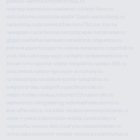
planeta-samara.ru
mysmartbuy.ru
matrasy-kemerovo.ru
ashanet.ru
trade-farm.ru
dotcustoms.ru
domizbrusa9x12spb.ru
autodamp.ru
narasimha.ru
djcommodities.ru
nv750.ru
x-ton.ru
newsplain.ru
cardvoice.ru
modopaper.ru
manunae.ru
gbget.ru
alfeihavsalnassr.ru
madoma.ru
tajuncos.ru
petrovkasports.ru
porno-online-besplatno.ru
splclub.ru
york-life.ru
doroga-expo.ru
ribery.ru
cleanmedicine.ru
slovar-ivrit.ru
porno-video-besplatno.ru
seks-365.ru
ovucontrol.ru
sloty-igrovyye-avtomaty.ru
ru-industriya.ru
russkoe-porno-besplatno.ru
belgorod-day.ru
digilith.ru
pichkurovlab.ru
medic-today.ru
taksu.ru
comp123.ru
don-ykt.ru
teensvoice.ru
imgsharing.ru
domashnee-porno.ru
eva-elfie.ru
foto-tur.ru
biz-doska.ru
metropoltravel.ru
veslo-i-yakor.ru
borodino-media.ru
rostotsky.ru
regionufa.ru
weiss-bet.ru
zaryna.ru
casinotablet.ru
universalia.ru
remont-mebeli-moscow.ru
termomur.ru