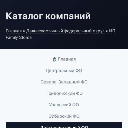
Каталог компаний
Главная
»
Дальневосточный федеральный округ
» ИП
Family Stoma
🏠 Главная
Центральный ФО
Северо-Западный ФО
Приволжский ФО
Уральский ФО
Сибирский ФО
Дальневосточный ФО