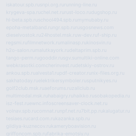
iskatour.spb.ru
snpi.org.ru
running-line.ru
krygeva-spa.ru
chel.net.ru
rust-loco.ru
dugshop.ru
hl-beta.spb.ru
school494.spb.ru
mymubaby.ru
epoha-metalband.ru
ngr.spb.ru
rusgosnews.com
dieselvostok.ru
24hostel.msk.ru
w-dev.ru
f-ship.ru
regsmi.ru
filmnetwork.ru
malinasp.ru
kinosvin.ru
h2o-salon.ru
malutkayork.ru
deltaprim.spb.ru
tango-perm.ru
gooddir.ru
sgv.su
multiki-online.com
webkrasotki.com
cherinvest.ru
detskiy-ostrov.ru
ankou.spb.ru
alvesta1.ru
pdf-creator.ru
nix-files.org.ru
sakhatoday.ru
elektrikersymboler.ru
sputnikyes.ru
golf2club.msk.ru
aeforums.ru
zallclub.ru
multimodal.msk.ru
habaigry.ru
haikko.ru
sobakopedia.ru
isz-fest.ru
ewnc.info
screensaver-clock.net.ru
volnav.spb.ru
comnat.ru
npf.net.ru
7bit.pp.ru
kalugatur.ru
tesiaes.ru
card.com.ru
kazanka.spb.ru
gildiya-kuznecov.ru
kameryboavision.ru
griffoncom.spb.ru
fabrika-emotsiy.ru