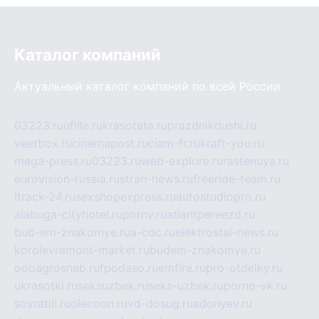
Каталог компаний
Актуальный каталог компаний по всей России
03223.ru
ufille.ru
krasotata.ru
prazdnikdushi.ru
veetbox.ru
cinemapost.ru
ciam-fr.ru
kraft-you.ru
mega-press.ru
03223.ru
web-explore.ru
rastenuya.ru
eurovision-russia.ru
strah-news.ru
freeride-team.ru
itrack-24.ru
sexshopexpress.ru
autostudiopro.ru
alabuga-cityhotel.ru
pornv.ru
atlantpereezd.ru
bud-em-znakomye.ru
a-cdc.ru
elektrostal-news.ru
korolevremont-market.ru
budem-znakomye.ru
oooagrosnab.ru
fpodaso.ru
emfire.ru
pro-otdelky.ru
ukrasotki.ru
seksuzbek.ru
seks-uzbek.ru
porno-vk.ru
sovratili.ru
olecoon.ru
vd-dosug.ru
adonyev.ru