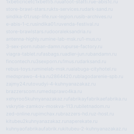
1xbeticricetc1xbetti5.ru
uafoot-statti.ru
e-abis1c.ru
store-brawl-stars.ru
kts-services.ru
dark-sand.ru
sindika-01.ru
sp-life.ru
x-legion.ru
sib-archives.ru
e-abis-1-c.ru
sindika01.ru
venda-festival.ru
store-brawlstars.ru
dooraleksandria.ru
antenna-highly.ru
mine-lab-msk.ru
1-mus.ru
3-sex-porn.ru
ban-damn.ru
purse-factory.ru
viagra-tablet.ru
fasbags.ru
adler-jun.ru
bandamn.ru
fincontech.ru
3sexporn.ru
1mus.ru
darksand.ru
rebus-toys.ru
minelab-msk.ru
alabuga-cityhotel.ru
medsprawo-4-ka.ru
2864420.ru
blagodarenie-spb.ru
zajmy24.ru
tovudyi-4-kuhnyanazakaz.ru
brazzerscom.ru
medsprawo4ka.ru
xehyroo5kuhnyanazakaz.ru
fabrikayfabrikaefabrika.ru
vskrytie-zamkov-moskva-113.ru
biletnadom.ru
zed-online.ru
pimchax.ru
brazzers-hd.ru
z-host.ru
kitubeu2kuhnyanazakaz.ru
naperekate.ru
kuhnyaofabrikaufabrik.ru
kitubeu-2-kuhnyanazakaz.ru