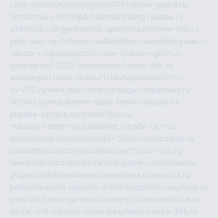
card-voice.ru
rulonnyygazon177.ru
snow-guard.ru
domizbrusa-9x12spb.ru
demaholding.ru
aalse.ru
a380club.ru
argentinamia.ru
perkoka.ru
movie-one.ru
perk-oka.ru
g-octopus.ru
sibarchives.ru
andreislyusar.ru
naruto-x.ru
pursefactory.ru
tor-lyubov-i-grom.ru
spayderhed-2022.ru
movieone.ru
evro-dez.ru
webamator.ru
ma-absolut1.ru
avtopomosch27.ru
nv-750.ru
news-plain.ru
nertansaga.ru
delanalad.ru
dizfiles.ru
youtubefree.ru
aria-family.ru
roadli.ru
planeta-samara.ru
mysmartbuy.ru
matrasy-kemerovo.ru
ashanet.ru
trade-farm.ru
dotcustoms.ru
domizbrusa9x12spb.ru
autodamp.ru
narasimha.ru
djcommodities.ru
nv750.ru
x-ton.ru
newsplain.ru
cardvoice.ru
modopaper.ru
manunae.ru
gbget.ru
alfeihavsalnassr.ru
madoma.ru
tajuncos.ru
petrovkasports.ru
porno-online-besplatno.ru
splclub.ru
york-life.ru
doroga-expo.ru
ribery.ru
cleanmedicine.ru
slovar-ivrit.ru
porno-video-besplatno.ru
seks-365.ru