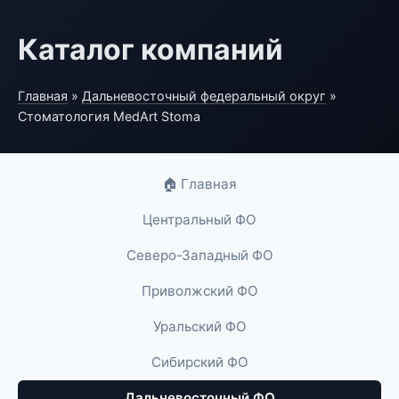
Каталог компаний
Главная
»
Дальневосточный федеральный округ
»
Стоматология MedArt Stoma
🏠 Главная
Центральный ФО
Северо-Западный ФО
Приволжский ФО
Уральский ФО
Сибирский ФО
Дальневосточный ФО