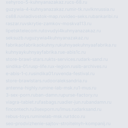
xehyroo-5-kuhnyanazakaz.ru
cs-68.ru
guzywia-4-kuhnyanazakaz.ru
mir-tk.ru
vlknrussia.ru
cs68.ru
vladivostok-map.ru
video-seks.ru
bankaribi.ru
raszar.ru
vskrytie-zamkov-moskva113.ru
lipetsktelecom.ru
tovudyi4kuhnyanazakaz.ru
seksuzb.ru
guzywia4kuhnyanazakaz.ru
fabrikaofabrikaokuhny.ru
kuhnyaekuhnyaafabrika.ru
kuhnyaykuhnyayfabrika.ru
e-abis1c.ru
store-brawl-stars.ru
kts-services.ru
dark-sand.ru
sindika-01.ru
sp-life.ru
x-legion.ru
sib-archives.ru
e-abis-1-c.ru
sindika01.ru
venda-festival.ru
store-brawlstars.ru
dooraleksandria.ru
antenna-highly.ru
mine-lab-msk.ru
1-mus.ru
3-sex-porn.ru
ban-damn.ru
purse-factory.ru
viagra-tablet.ru
fasbags.ru
adler-jun.ru
bandamn.ru
fincontech.ru
3sexporn.ru
1mus.ru
darksand.ru
rebus-toys.ru
minelab-msk.ru
rtdco.ru
seo-prodvizhenie-sajtov-stroitelnyh-kompanij.ru