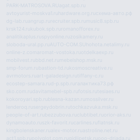
PARK-MATROSOVA.RU
agat.spb.ru
avtoyurist-moskva1.ru
hardware.org.ru
схема-авто.рф
dg-lab.ru
angrup.ru
recruiter.spb.ru
music8.spb.ru
krsk124.ru
kubok.spb.ru
romanofforex.ru
analitikaplus.ru
spyonline.ru
zosikamery.ru
sloboda-ural.pp.ru
AUTO-COM.SU
hohota.net
alimy.ru
online-z.com
aromat-vostoka.ru
otdelkaexp.ru
mobilvest.ru
bbd.net.ru
mebelshop.msk.ru
smp-forum.ru
bastion-td.ru
kosmoscreative.ru
avrmotors.ru
art-galadesign.ru
tiffany-c.ru
ecostep-samara.ru
d-p.spb.ru
галактика73.рф
sko.com.ru
davitamebel-spb.ru
fotsis.ru
tesiaes.ru
kokoroyari.spb.ru
blesna-kazan.ru
mossilver.ru
lenderoq.ru
sergeydobrin.ru
tochkazvuka.msk.ru
people-of-art.ru
bezzubova.ru
clubtibet.ru
orior-aks.ru
dynamoauto.ru
szk-favorit.ru
carlines.ru
flatnsk.ru
kingbolenskaner.ru
alex-motor.ru
astroline.net.ru
act1.spb.ru
polyglot.com.ru
gidlipetsk.ru
ooo-driada.ru