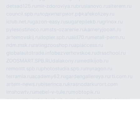
detsad125.ru
mir-zdoroviya.ru
bruslanovo.ru
siterem.ru
council.spb.ru
лодкипатриот.рф
kafekolizey.ru
iclub.net.ru
gazon-easy.ru
sugarepilekb.ru
grinox.ru
pylesostineco.ru
msts-ozarenie.ru
kameryjooan.ru
artemovskij.ru
dopler.spb.ru
aid70.ru
metall-perm.ru
ndm.msk.ru
ratingzooshop.ru
apiaccess.ru
globalautotrade.info
bezverhovskoe.ru
drsschool.ru
ZOOSMART.SPB.RU
dalakony.ru
medikijob.ru
remontt.spb.ru
photostudia.spb.ru
myragon.ru
terramia.ru
academy62.ru
gardengallereya.ru
rti.com.ru
artem-news.ru
biserinca.ru
krasnodarkurort.com
imshowtv.ru
mebel-v-tule.ru
mobtopik.ru
pcsecurity.net.ru
tool-sib.ru
multimetrunit.ru
sp-tour.ru
fan-cs.ru
santeh-russia.ru
symbian9.net.ru
DSHAIR.RU
tmmotors.spb.ru
xjocuricopii.com
musavtomat.msk.ru
obustrojdom.ru
sovetcik.ru
ybaranovskaya.ru
ppknews.ru
cult-alshei.ru
JAPANRUSSIA.RU
proekciyamebel.ru
imper-finans.ru
rim.org.ru