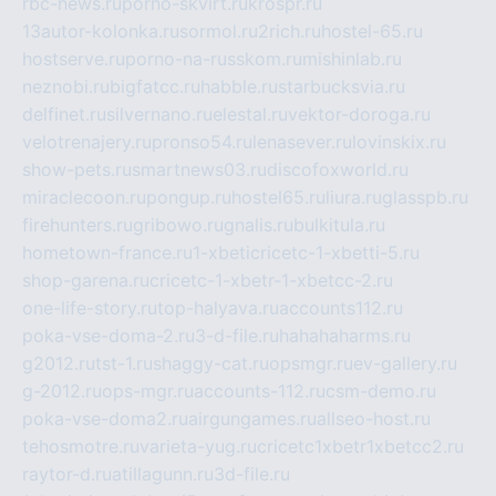
rbc-news.ru
porno-skvirt.ru
krospr.ru
13autor-kolonka.ru
sormol.ru
2rich.ru
hostel-65.ru
hostserve.ru
porno-na-russkom.ru
mishinlab.ru
neznobi.ru
bigfatcc.ru
habble.ru
starbucksvia.ru
delfinet.ru
silvernano.ru
elestal.ru
vektor-doroga.ru
velotrenajery.ru
pronso54.ru
lenasever.ru
lovinskix.ru
show-pets.ru
smartnews03.ru
discofoxworld.ru
miraclecoon.ru
pongup.ru
hostel65.ru
liura.ru
glasspb.ru
firehunters.ru
gribowo.ru
gnalis.ru
bulkitula.ru
hometown-france.ru
1-xbeticricetc-1-xbetti-5.ru
shop-garena.ru
cricetc-1-xbetr-1-xbetcc-2.ru
one-life-story.ru
top-halyava.ru
accounts112.ru
poka-vse-doma-2.ru
3-d-file.ru
hahahaharms.ru
g2012.ru
tst-1.ru
shaggy-cat.ru
opsmgr.ru
ev-gallery.ru
g-2012.ru
ops-mgr.ru
accounts-112.ru
csm-demo.ru
poka-vse-doma2.ru
airgungames.ru
allseo-host.ru
tehosmotre.ru
varieta-yug.ru
cricetc1xbetr1xbetcc2.ru
raytor-d.ru
atillagunn.ru
3d-file.ru