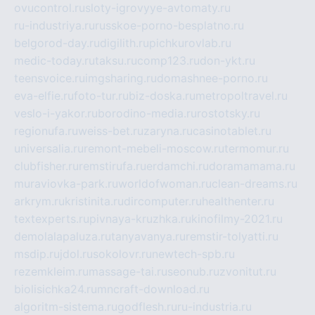
ovucontrol.ru
sloty-igrovyye-avtomaty.ru
ru-industriya.ru
russkoe-porno-besplatno.ru
belgorod-day.ru
digilith.ru
pichkurovlab.ru
medic-today.ru
taksu.ru
comp123.ru
don-ykt.ru
teensvoice.ru
imgsharing.ru
domashnee-porno.ru
eva-elfie.ru
foto-tur.ru
biz-doska.ru
metropoltravel.ru
veslo-i-yakor.ru
borodino-media.ru
rostotsky.ru
regionufa.ru
weiss-bet.ru
zaryna.ru
casinotablet.ru
universalia.ru
remont-mebeli-moscow.ru
termomur.ru
clubfisher.ru
remstirufa.ru
erdamchi.ru
doramamama.ru
muraviovka-park.ru
worldofwoman.ru
clean-dreams.ru
arkrym.ru
kristinita.ru
dircomputer.ru
healthenter.ru
textexperts.ru
pivnaya-kruzhka.ru
kinofilmy-2021.ru
demolalapaluza.ru
tanyavanya.ru
remstir-tolyatti.ru
msdip.ru
jdol.ru
sokolovr.ru
newtech-spb.ru
rezemkleim.ru
massage-tai.ru
seonub.ru
zvonitut.ru
biolisichka24.ru
mncraft-download.ru
algoritm-sistema.ru
godflesh.ru
ru-industria.ru