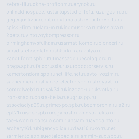
zebra-tlt.ru
okna-proficom.ru
erynok.ru
onlinekinospace.ru
startupstudio-fefu.ru
zarges-ru.ru
gegenjustizunrecht.ru
autobalashov.ru
utrovortu.ru
spiski-firm.ru
elara-m.ru
kinomusorka.ru
mkcslava.ru
2bets.ru
vintovoykompressor.ru
birminghamvsfulham.ru
sarmat-komp.ru
pioneeri.ru
amadis-chocolate.ru
shkurki-karakulya.ru
kanotiforet.spb.ru
tutmassage.ru
ecolog.org.ru
praga.spb.ru
falcorussia.ru
autodoctorservis.ru
kamertondom.spb.ru
net-life.net.ru
avto-vozim.ru
sakhcamera.ru
alliance-electro.spb.ru
stroyavt.ru
controlweb1.ru
tdsak74.ru
kinzozo-ru.ru
kvotka.ru
iron-snab.ru
costa-bella.ru
eugrus.pp.ru
associaciya39.ru
primexpo.spb.ru
bezmorchin.ru
ia2.ru
cpt21.ru
ispecspb.ru
regahost.ru
kolosok-elita.ru
tae-kwon.ru
consrio.com.ru
insiam.ru
avegainfo.ru
archery161.ru
bigencyclica.ru
vlast16.ru
korru.net
sarmiento.spb.su
extelopedia.ru
lammin-suo.spb.ru