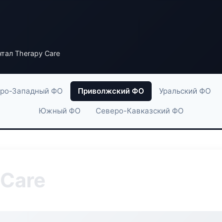
тал Therapy Care
ро-Западный ФО
Приволжский ФО
Уральский ФО
Южный ФО
Северо-Кавказский ФО
 Care