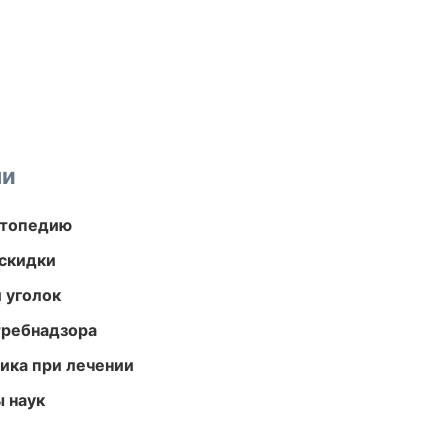
ми
ортопедию
скидки
 уголок
требнадзора
тика при лечении
ы наук