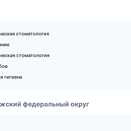
ческая стоматология
ание
ическая стоматология
бов
я гигиена
лжский федеральный округ