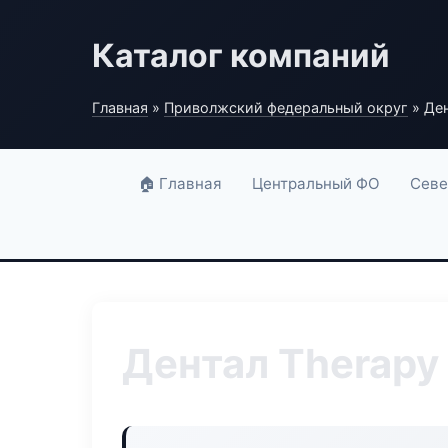
Каталог компаний
Главная
»
Приволжский федеральный округ
» Ден
🏠 Главная
Центральный ФО
Севе
Дентал Therapy