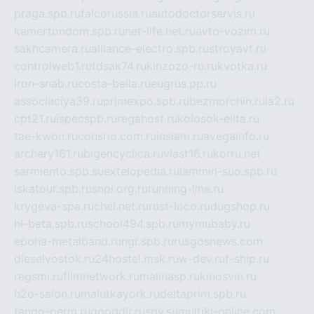
praga.spb.ru
falcorussia.ru
autodoctorservis.ru
kamertondom.spb.ru
net-life.net.ru
avto-vozim.ru
sakhcamera.ru
alliance-electro.spb.ru
stroyavt.ru
controlweb1.ru
tdsak74.ru
kinzozo-ru.ru
kvotka.ru
iron-snab.ru
costa-bella.ru
eugrus.pp.ru
associaciya39.ru
primexpo.spb.ru
bezmorchin.ru
ia2.ru
cpt21.ru
ispecspb.ru
regahost.ru
kolosok-elita.ru
tae-kwon.ru
consrio.com.ru
insiam.ru
avegainfo.ru
archery161.ru
bigencyclica.ru
vlast16.ru
korru.net
sarmiento.spb.su
extelopedia.ru
lammin-suo.spb.ru
iskatour.spb.ru
snpi.org.ru
running-line.ru
krygeva-spa.ru
chel.net.ru
rust-loco.ru
dugshop.ru
hl-beta.spb.ru
school494.spb.ru
mymubaby.ru
epoha-metalband.ru
ngr.spb.ru
rusgosnews.com
dieselvostok.ru
24hostel.msk.ru
w-dev.ru
f-ship.ru
regsmi.ru
filmnetwork.ru
malinasp.ru
kinosvin.ru
h2o-salon.ru
malutkayork.ru
deltaprim.spb.ru
tango-perm.ru
gooddir.ru
sgv.su
multiki-online.com