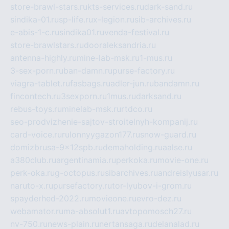
store-brawl-stars.ru
kts-services.ru
dark-sand.ru
sindika-01.ru
sp-life.ru
x-legion.ru
sib-archives.ru
e-abis-1-c.ru
sindika01.ru
venda-festival.ru
store-brawlstars.ru
dooraleksandria.ru
antenna-highly.ru
mine-lab-msk.ru
1-mus.ru
3-sex-porn.ru
ban-damn.ru
purse-factory.ru
viagra-tablet.ru
fasbags.ru
adler-jun.ru
bandamn.ru
fincontech.ru
3sexporn.ru
1mus.ru
darksand.ru
rebus-toys.ru
minelab-msk.ru
rtdco.ru
seo-prodvizhenie-sajtov-stroitelnyh-kompanij.ru
card-voice.ru
rulonnyygazon177.ru
snow-guard.ru
domizbrusa-9x12spb.ru
demaholding.ru
aalse.ru
a380club.ru
argentinamia.ru
perkoka.ru
movie-one.ru
perk-oka.ru
g-octopus.ru
sibarchives.ru
andreislyusar.ru
naruto-x.ru
pursefactory.ru
tor-lyubov-i-grom.ru
spayderhed-2022.ru
movieone.ru
evro-dez.ru
webamator.ru
ma-absolut1.ru
avtopomosch27.ru
nv-750.ru
news-plain.ru
nertansaga.ru
delanalad.ru