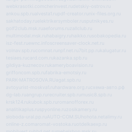
webkrasotki.com
cherinvest.ru
detskiy-ostrov.ru
ankou.spb.ru
alvesta1.ru
pdf-creator.ru
nix-files.org.ru
sakhatoday.ru
elektrikersymboler.ru
sputnikyes.ru
golf2club.msk.ru
aeforums.ru
zallclub.ru
multimodal.msk.ru
habaigry.ru
haikko.ru
sobakopedia.ru
isz-fest.ru
ewnc.info
screensaver-clock.net.ru
volnav.spb.ru
comnat.ru
npf.net.ru
7bit.pp.ru
kalugatur.ru
tesiaes.ru
card.com.ru
kazanka.spb.ru
gildiya-kuznecov.ru
kameryboavision.ru
griffoncom.spb.ru
fabrika-emotsiy.ru
PARK-MATROSOVA.RU
agat.spb.ru
avtoyurist-moskva1.ru
hardware.org.ru
схема-авто.рф
dg-lab.ru
angrup.ru
recruiter.spb.ru
music8.spb.ru
krsk124.ru
kubok.spb.ru
romanofforex.ru
analitikaplus.ru
spyonline.ru
zosikamery.ru
sloboda-ural.pp.ru
AUTO-COM.SU
hohota.net
alimy.ru
online-z.com
aromat-vostoka.ru
otdelkaexp.ru
mobilvest.ru
bbd.net.ru
mebelshop.msk.ru