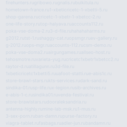
firehunters.ru
gribowo.ru
gnalis.ru
bulkitula.ru
hometown-france.ru
1-xbeticricetc-1-xbetti-5.ru
shop-garena.ru
cricetc-1-xbetr-1-xbetcc-2.ru
one-life-story.ru
top-halyava.ru
accounts112.ru
poka-vse-doma-2.ru
3-d-file.ru
hahahaharms.ru
g2012.ru
tst-1.ru
shaggy-cat.ru
opsmgr.ru
ev-gallery.ru
g-2012.ru
ops-mgr.ru
accounts-112.ru
csm-demo.ru
poka-vse-doma2.ru
airgungames.ru
allseo-host.ru
tehosmotre.ru
varieta-yug.ru
cricetc1xbetr1xbetcc2.ru
raytor-d.ru
atillagunn.ru
3d-file.ru
1xbeticricetc1xbetti5.ru
uafoot-statti.ru
e-abis1c.ru
store-brawl-stars.ru
kts-services.ru
dark-sand.ru
sindika-01.ru
sp-life.ru
x-legion.ru
sib-archives.ru
e-abis-1-c.ru
sindika01.ru
venda-festival.ru
store-brawlstars.ru
dooraleksandria.ru
antenna-highly.ru
mine-lab-msk.ru
1-mus.ru
3-sex-porn.ru
ban-damn.ru
purse-factory.ru
viagra-tablet.ru
fasbags.ru
adler-jun.ru
bandamn.ru