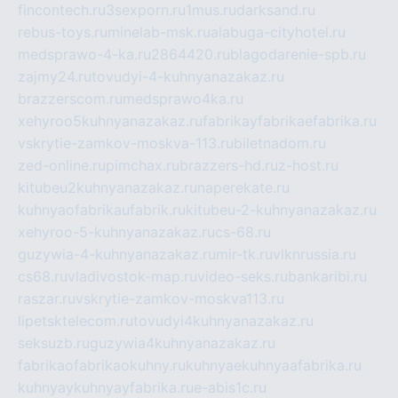
fincontech.ru
3sexporn.ru
1mus.ru
darksand.ru
rebus-toys.ru
minelab-msk.ru
alabuga-cityhotel.ru
medsprawo-4-ka.ru
2864420.ru
blagodarenie-spb.ru
zajmy24.ru
tovudyi-4-kuhnyanazakaz.ru
brazzerscom.ru
medsprawo4ka.ru
xehyroo5kuhnyanazakaz.ru
fabrikayfabrikaefabrika.ru
vskrytie-zamkov-moskva-113.ru
biletnadom.ru
zed-online.ru
pimchax.ru
brazzers-hd.ru
z-host.ru
kitubeu2kuhnyanazakaz.ru
naperekate.ru
kuhnyaofabrikaufabrik.ru
kitubeu-2-kuhnyanazakaz.ru
xehyroo-5-kuhnyanazakaz.ru
cs-68.ru
guzywia-4-kuhnyanazakaz.ru
mir-tk.ru
vlknrussia.ru
cs68.ru
vladivostok-map.ru
video-seks.ru
bankaribi.ru
raszar.ru
vskrytie-zamkov-moskva113.ru
lipetsktelecom.ru
tovudyi4kuhnyanazakaz.ru
seksuzb.ru
guzywia4kuhnyanazakaz.ru
fabrikaofabrikaokuhny.ru
kuhnyaekuhnyaafabrika.ru
kuhnyaykuhnyayfabrika.ru
e-abis1c.ru