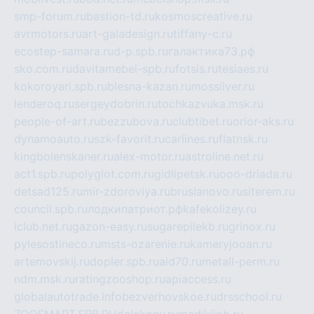
smp-forum.ru
bastion-td.ru
kosmoscreative.ru
avrmotors.ru
art-galadesign.ru
tiffany-c.ru
ecostep-samara.ru
d-p.spb.ru
галактика73.рф
sko.com.ru
davitamebel-spb.ru
fotsis.ru
tesiaes.ru
kokoroyari.spb.ru
blesna-kazan.ru
mossilver.ru
lenderoq.ru
sergeydobrin.ru
tochkazvuka.msk.ru
people-of-art.ru
bezzubova.ru
clubtibet.ru
orior-aks.ru
dynamoauto.ru
szk-favorit.ru
carlines.ru
flatnsk.ru
kingbolenskaner.ru
alex-motor.ru
astroline.net.ru
act1.spb.ru
polyglot.com.ru
gidlipetsk.ru
ooo-driada.ru
detsad125.ru
mir-zdoroviya.ru
bruslanovo.ru
siterem.ru
council.spb.ru
лодкипатриот.рф
kafekolizey.ru
iclub.net.ru
gazon-easy.ru
sugarepilekb.ru
grinox.ru
pylesostineco.ru
msts-ozarenie.ru
kameryjooan.ru
artemovskij.ru
dopler.spb.ru
aid70.ru
metall-perm.ru
ndm.msk.ru
ratingzooshop.ru
apiaccess.ru
globalautotrade.info
bezverhovskoe.ru
drsschool.ru