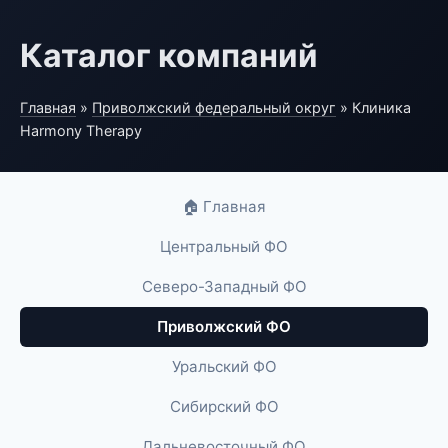
Каталог компаний
Главная
»
Приволжский федеральный округ
» Клиника
Harmony Therapy
🏠 Главная
Центральный ФО
Северо-Западный ФО
Приволжский ФО
Уральский ФО
Сибирский ФО
Дальневосточный ФО