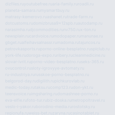
dizfiles.ru
youtubefree.ru
aria-family.ru
roadli.ru
planeta-samara.ru
mysmartbuy.ru
matrasy-kemerovo.ru
ashanet.ru
trade-farm.ru
dotcustoms.ru
domizbrusa9x12spb.ru
autodamp.ru
narasimha.ru
djcommodities.ru
nv750.ru
x-ton.ru
newsplain.ru
cardvoice.ru
modopaper.ru
manunae.ru
gbget.ru
alfeihavsalnassr.ru
madoma.ru
tajuncos.ru
petrovkasports.ru
porno-online-besplatno.ru
splclub.ru
york-life.ru
doroga-expo.ru
ribery.ru
cleanmedicine.ru
slovar-ivrit.ru
porno-video-besplatno.ru
seks-365.ru
ovucontrol.ru
sloty-igrovyye-avtomaty.ru
ru-industriya.ru
russkoe-porno-besplatno.ru
belgorod-day.ru
digilith.ru
pichkurovlab.ru
medic-today.ru
taksu.ru
comp123.ru
don-ykt.ru
teensvoice.ru
imgsharing.ru
domashnee-porno.ru
eva-elfie.ru
foto-tur.ru
biz-doska.ru
metropoltravel.ru
veslo-i-yakor.ru
borodino-media.ru
rostotsky.ru
regionufa.ru
weiss-bet.ru
zaryna.ru
casinotablet.ru