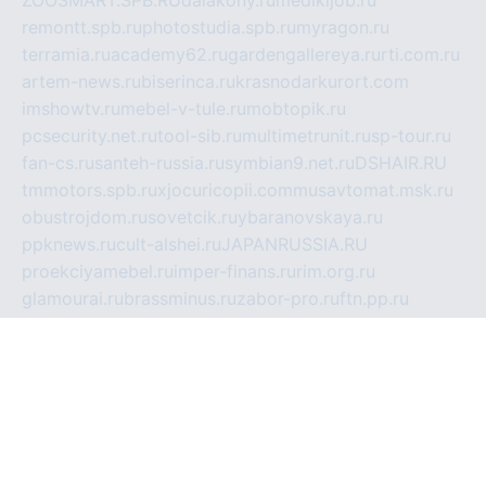
ZOOSMART.SPB.RU
dalakony.ru
medikijob.ru
remontt.spb.ru
photostudia.spb.ru
myragon.ru
terramia.ru
academy62.ru
gardengallereya.ru
rti.com.ru
artem-news.ru
biserinca.ru
krasnodarkurort.com
imshowtv.ru
mebel-v-tule.ru
mobtopik.ru
pcsecurity.net.ru
tool-sib.ru
multimetrunit.ru
sp-tour.ru
fan-cs.ru
santeh-russia.ru
symbian9.net.ru
DSHAIR.RU
tmmotors.spb.ru
xjocuricopii.com
musavtomat.msk.ru
obustrojdom.ru
sovetcik.ru
ybaranovskaya.ru
ppknews.ru
cult-alshei.ru
JAPANRUSSIA.RU
proekciyamebel.ru
imper-finans.ru
rim.org.ru
glamourai.ru
brassminus.ru
zabor-pro.ru
ftn.pp.ru
dorogoe58.ru
laimengpacker.ru
kuzova-zapchasti.ru
sageerp.ru
taxodrom.ru
dsrazvitie.ru
hardcity.net.ru
ratinghomegames.ru
topservice25.ru
gubernyan.ru
gtglasslined.ru
ii4.ru
tssport.spb.ru
andorra24.com
blackwallstreet.ru
oboimos.ru
optim-doors.com.ru
ikuch.ru
nycr.org.ru
npa21.ru
vremya-ch.spb.ru