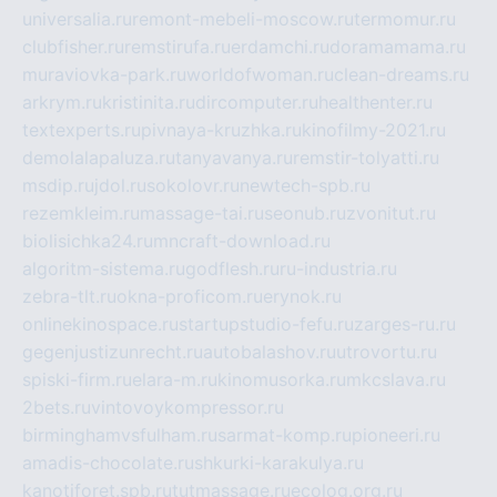
universalia.ru
remont-mebeli-moscow.ru
termomur.ru
clubfisher.ru
remstirufa.ru
erdamchi.ru
doramamama.ru
muraviovka-park.ru
worldofwoman.ru
clean-dreams.ru
arkrym.ru
kristinita.ru
dircomputer.ru
healthenter.ru
textexperts.ru
pivnaya-kruzhka.ru
kinofilmy-2021.ru
demolalapaluza.ru
tanyavanya.ru
remstir-tolyatti.ru
msdip.ru
jdol.ru
sokolovr.ru
newtech-spb.ru
rezemkleim.ru
massage-tai.ru
seonub.ru
zvonitut.ru
biolisichka24.ru
mncraft-download.ru
algoritm-sistema.ru
godflesh.ru
ru-industria.ru
zebra-tlt.ru
okna-proficom.ru
erynok.ru
onlinekinospace.ru
startupstudio-fefu.ru
zarges-ru.ru
gegenjustizunrecht.ru
autobalashov.ru
utrovortu.ru
spiski-firm.ru
elara-m.ru
kinomusorka.ru
mkcslava.ru
2bets.ru
vintovoykompressor.ru
birminghamvsfulham.ru
sarmat-komp.ru
pioneeri.ru
amadis-chocolate.ru
shkurki-karakulya.ru
kanotiforet.spb.ru
tutmassage.ru
ecolog.org.ru