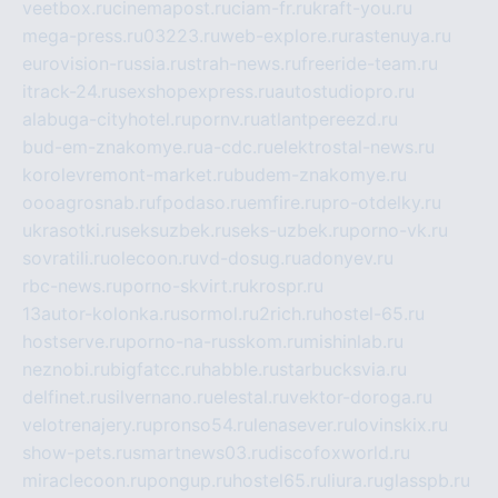
veetbox.ru
cinemapost.ru
ciam-fr.ru
kraft-you.ru
mega-press.ru
03223.ru
web-explore.ru
rastenuya.ru
eurovision-russia.ru
strah-news.ru
freeride-team.ru
itrack-24.ru
sexshopexpress.ru
autostudiopro.ru
alabuga-cityhotel.ru
pornv.ru
atlantpereezd.ru
bud-em-znakomye.ru
a-cdc.ru
elektrostal-news.ru
korolevremont-market.ru
budem-znakomye.ru
oooagrosnab.ru
fpodaso.ru
emfire.ru
pro-otdelky.ru
ukrasotki.ru
seksuzbek.ru
seks-uzbek.ru
porno-vk.ru
sovratili.ru
olecoon.ru
vd-dosug.ru
adonyev.ru
rbc-news.ru
porno-skvirt.ru
krospr.ru
13autor-kolonka.ru
sormol.ru
2rich.ru
hostel-65.ru
hostserve.ru
porno-na-russkom.ru
mishinlab.ru
neznobi.ru
bigfatcc.ru
habble.ru
starbucksvia.ru
delfinet.ru
silvernano.ru
elestal.ru
vektor-doroga.ru
velotrenajery.ru
pronso54.ru
lenasever.ru
lovinskix.ru
show-pets.ru
smartnews03.ru
discofoxworld.ru
miraclecoon.ru
pongup.ru
hostel65.ru
liura.ru
glasspb.ru