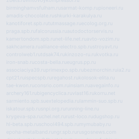
2bets.ru
vintovoykompressor.ru
birminghamvsfulham.ru
sarmat-komp.ru
pioneeri.ru
amadis-chocolate.ru
shkurki-karakulya.ru
kanotiforet.spb.ru
tutmassage.ru
ecolog.org.ru
praga.spb.ru
falcorussia.ru
autodoctorservis.ru
kamertondom.spb.ru
net-life.net.ru
avto-vozim.ru
sakhcamera.ru
alliance-electro.spb.ru
stroyavt.ru
controlweb1.ru
tdsak74.ru
kinzozo-ru.ru
kvotka.ru
iron-snab.ru
costa-bella.ru
eugrus.pp.ru
associaciya39.ru
primexpo.spb.ru
bezmorchin.ru
ia2.ru
cpt21.ru
ispecspb.ru
regahost.ru
kolosok-elita.ru
tae-kwon.ru
consrio.com.ru
insiam.ru
avegainfo.ru
archery161.ru
bigencyclica.ru
vlast16.ru
korru.net
sarmiento.spb.su
extelopedia.ru
lammin-suo.spb.ru
iskatour.spb.ru
snpi.org.ru
running-line.ru
krygeva-spa.ru
chel.net.ru
rust-loco.ru
dugshop.ru
hl-beta.spb.ru
school494.spb.ru
mymubaby.ru
epoha-metalband.ru
ngr.spb.ru
rusgosnews.com