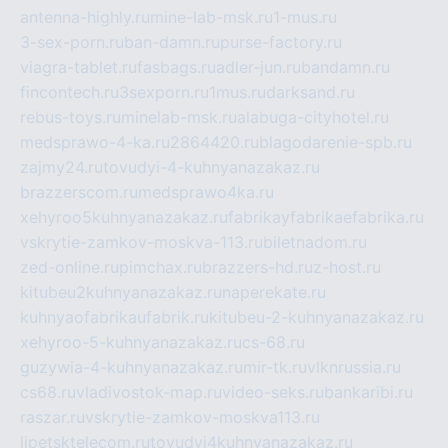
antenna-highly.ru
mine-lab-msk.ru
1-mus.ru
3-sex-porn.ru
ban-damn.ru
purse-factory.ru
viagra-tablet.ru
fasbags.ru
adler-jun.ru
bandamn.ru
fincontech.ru
3sexporn.ru
1mus.ru
darksand.ru
rebus-toys.ru
minelab-msk.ru
alabuga-cityhotel.ru
medsprawo-4-ka.ru
2864420.ru
blagodarenie-spb.ru
zajmy24.ru
tovudyi-4-kuhnyanazakaz.ru
brazzerscom.ru
medsprawo4ka.ru
xehyroo5kuhnyanazakaz.ru
fabrikayfabrikaefabrika.ru
vskrytie-zamkov-moskva-113.ru
biletnadom.ru
zed-online.ru
pimchax.ru
brazzers-hd.ru
z-host.ru
kitubeu2kuhnyanazakaz.ru
naperekate.ru
kuhnyaofabrikaufabrik.ru
kitubeu-2-kuhnyanazakaz.ru
xehyroo-5-kuhnyanazakaz.ru
cs-68.ru
guzywia-4-kuhnyanazakaz.ru
mir-tk.ru
vlknrussia.ru
cs68.ru
vladivostok-map.ru
video-seks.ru
bankaribi.ru
raszar.ru
vskrytie-zamkov-moskva113.ru
lipetsktelecom.ru
tovudyi4kuhnyanazakaz.ru