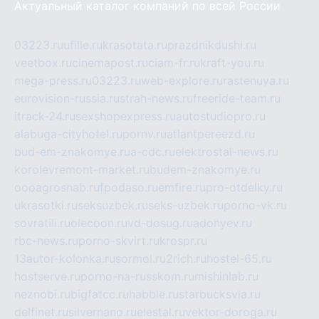
Актуальный каталог компаний по всей России
03223.ru
ufille.ru
krasotata.ru
prazdnikdushi.ru
veetbox.ru
cinemapost.ru
ciam-fr.ru
kraft-you.ru
mega-press.ru
03223.ru
web-explore.ru
rastenuya.ru
eurovision-russia.ru
strah-news.ru
freeride-team.ru
itrack-24.ru
sexshopexpress.ru
autostudiopro.ru
alabuga-cityhotel.ru
pornv.ru
atlantpereezd.ru
bud-em-znakomye.ru
a-cdc.ru
elektrostal-news.ru
korolevremont-market.ru
budem-znakomye.ru
oooagrosnab.ru
fpodaso.ru
emfire.ru
pro-otdelky.ru
ukrasotki.ru
seksuzbek.ru
seks-uzbek.ru
porno-vk.ru
sovratili.ru
olecoon.ru
vd-dosug.ru
adonyev.ru
rbc-news.ru
porno-skvirt.ru
krospr.ru
13autor-kolonka.ru
sormol.ru
2rich.ru
hostel-65.ru
hostserve.ru
porno-na-russkom.ru
mishinlab.ru
neznobi.ru
bigfatcc.ru
habble.ru
starbucksvia.ru
delfinet.ru
silvernano.ru
elestal.ru
vektor-doroga.ru