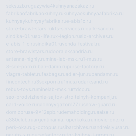
seksuzb.ru
guzywia4kuhnyanazakaz.ru
fabrikaofabrikaokuhny.ru
kuhnyaekuhnyaafabrika.ru
kuhnyaykuhnyayfabrika.ru
e-abis1c.ru
store-brawl-stars.ru
kts-services.ru
dark-sand.ru
sindika-01.ru
sp-life.ru
x-legion.ru
sib-archives.ru
e-abis-1-c.ru
sindika01.ru
venda-festival.ru
store-brawlstars.ru
dooraleksandria.ru
antenna-highly.ru
mine-lab-msk.ru
1-mus.ru
3-sex-porn.ru
ban-damn.ru
purse-factory.ru
viagra-tablet.ru
fasbags.ru
adler-jun.ru
bandamn.ru
fincontech.ru
3sexporn.ru
1mus.ru
darksand.ru
rebus-toys.ru
minelab-msk.ru
rtdco.ru
seo-prodvizhenie-sajtov-stroitelnyh-kompanij.ru
card-voice.ru
rulonnyygazon177.ru
snow-guard.ru
domizbrusa-9x12spb.ru
demaholding.ru
aalse.ru
a380club.ru
argentinamia.ru
perkoka.ru
movie-one.ru
perk-oka.ru
g-octopus.ru
sibarchives.ru
andreislyusar.ru
naruto-x.ru
pursefactory.ru
tor-lyubov-i-grom.ru