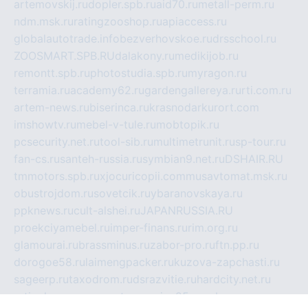
artemovskij.ru
dopler.spb.ru
aid70.ru
metall-perm.ru
ndm.msk.ru
ratingzooshop.ru
apiaccess.ru
globalautotrade.info
bezverhovskoe.ru
drsschool.ru
ZOOSMART.SPB.RU
dalakony.ru
medikijob.ru
remontt.spb.ru
photostudia.spb.ru
myragon.ru
terramia.ru
academy62.ru
gardengallereya.ru
rti.com.ru
artem-news.ru
biserinca.ru
krasnodarkurort.com
imshowtv.ru
mebel-v-tule.ru
mobtopik.ru
pcsecurity.net.ru
tool-sib.ru
multimetrunit.ru
sp-tour.ru
fan-cs.ru
santeh-russia.ru
symbian9.net.ru
DSHAIR.RU
tmmotors.spb.ru
xjocuricopii.com
musavtomat.msk.ru
obustrojdom.ru
sovetcik.ru
ybaranovskaya.ru
ppknews.ru
cult-alshei.ru
JAPANRUSSIA.RU
proekciyamebel.ru
imper-finans.ru
rim.org.ru
glamourai.ru
brassminus.ru
zabor-pro.ru
ftn.pp.ru
dorogoe58.ru
laimengpacker.ru
kuzova-zapchasti.ru
sageerp.ru
taxodrom.ru
dsrazvitie.ru
hardcity.net.ru
ratinghomegames.ru
topservice25.ru
gubernyan.ru