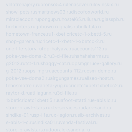
velotrenajery.ru
pronso54.ru
lenasever.ru
lovinskix.ru
show-pets.ru
smartnews03.ru
discofoxworld.ru
miraclecoon.ru
pongup.ru
hostel65.ru
liura.ru
glasspb.ru
firehunters.ru
gribowo.ru
gnalis.ru
bulkitula.ru
hometown-france.ru
1-xbeticricetc-1-xbetti-5.ru
shop-garena.ru
cricetc-1-xbetr-1-xbetcc-2.ru
one-life-story.ru
top-halyava.ru
accounts112.ru
poka-vse-doma-2.ru
3-d-file.ru
hahahaharms.ru
g2012.ru
tst-1.ru
shaggy-cat.ru
opsmgr.ru
ev-gallery.ru
g-2012.ru
ops-mgr.ru
accounts-112.ru
csm-demo.ru
poka-vse-doma2.ru
airgungames.ru
allseo-host.ru
tehosmotre.ru
varieta-yug.ru
cricetc1xbetr1xbetcc2.ru
raytor-d.ru
atillagunn.ru
3d-file.ru
1xbeticricetc1xbetti5.ru
uafoot-statti.ru
e-abis1c.ru
store-brawl-stars.ru
kts-services.ru
dark-sand.ru
sindika-01.ru
sp-life.ru
x-legion.ru
sib-archives.ru
e-abis-1-c.ru
sindika01.ru
venda-festival.ru
store-brawlstars.ru
dooraleksandria.ru