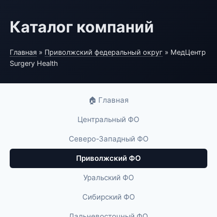
Каталог компаний
Главная
»
Приволжский федеральный округ
» МедЦентр
Surgery Health
🏠 Главная
Центральный ФО
Северо-Западный ФО
Приволжский ФО
Уральский ФО
Сибирский ФО
Дальневосточный ФО