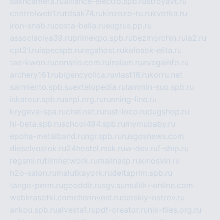
sakhcamera.ru
alliance-electro.spb.ru
stroyavt.ru
controlweb1.ru
tdsak74.ru
kinzozo-ru.ru
kvotka.ru
iron-snab.ru
costa-bella.ru
eugrus.pp.ru
associaciya39.ru
primexpo.spb.ru
bezmorchin.ru
ia2.ru
cpt21.ru
ispecspb.ru
regahost.ru
kolosok-elita.ru
tae-kwon.ru
consrio.com.ru
insiam.ru
avegainfo.ru
archery161.ru
bigencyclica.ru
vlast16.ru
korru.net
sarmiento.spb.su
extelopedia.ru
lammin-suo.spb.ru
iskatour.spb.ru
snpi.org.ru
running-line.ru
krygeva-spa.ru
chel.net.ru
rust-loco.ru
dugshop.ru
hl-beta.spb.ru
school494.spb.ru
mymubaby.ru
epoha-metalband.ru
ngr.spb.ru
rusgosnews.com
dieselvostok.ru
24hostel.msk.ru
w-dev.ru
f-ship.ru
regsmi.ru
filmnetwork.ru
malinasp.ru
kinosvin.ru
h2o-salon.ru
malutkayork.ru
deltaprim.spb.ru
tango-perm.ru
gooddir.ru
sgv.su
multiki-online.com
webkrasotki.com
cherinvest.ru
detskiy-ostrov.ru
ankou.spb.ru
alvesta1.ru
pdf-creator.ru
nix-files.org.ru