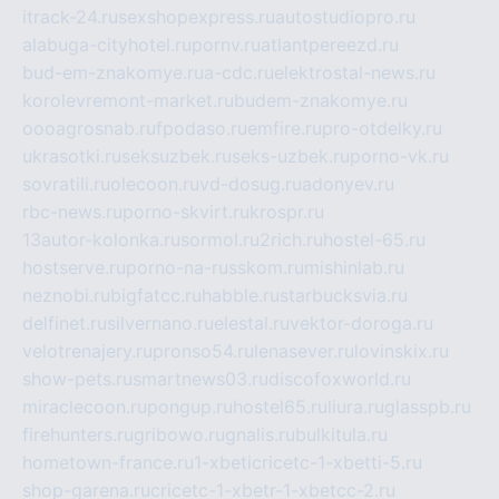
itrack-24.ru
sexshopexpress.ru
autostudiopro.ru
alabuga-cityhotel.ru
pornv.ru
atlantpereezd.ru
bud-em-znakomye.ru
a-cdc.ru
elektrostal-news.ru
korolevremont-market.ru
budem-znakomye.ru
oooagrosnab.ru
fpodaso.ru
emfire.ru
pro-otdelky.ru
ukrasotki.ru
seksuzbek.ru
seks-uzbek.ru
porno-vk.ru
sovratili.ru
olecoon.ru
vd-dosug.ru
adonyev.ru
rbc-news.ru
porno-skvirt.ru
krospr.ru
13autor-kolonka.ru
sormol.ru
2rich.ru
hostel-65.ru
hostserve.ru
porno-na-russkom.ru
mishinlab.ru
neznobi.ru
bigfatcc.ru
habble.ru
starbucksvia.ru
delfinet.ru
silvernano.ru
elestal.ru
vektor-doroga.ru
velotrenajery.ru
pronso54.ru
lenasever.ru
lovinskix.ru
show-pets.ru
smartnews03.ru
discofoxworld.ru
miraclecoon.ru
pongup.ru
hostel65.ru
liura.ru
glasspb.ru
firehunters.ru
gribowo.ru
gnalis.ru
bulkitula.ru
hometown-france.ru
1-xbeticricetc-1-xbetti-5.ru
shop-garena.ru
cricetc-1-xbetr-1-xbetcc-2.ru