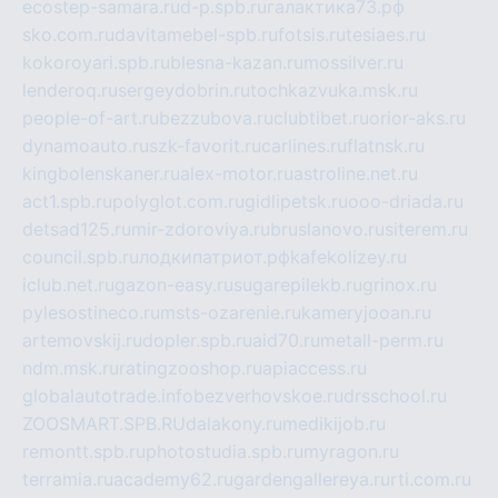
ecostep-samara.ru
d-p.spb.ru
галактика73.рф
sko.com.ru
davitamebel-spb.ru
fotsis.ru
tesiaes.ru
kokoroyari.spb.ru
blesna-kazan.ru
mossilver.ru
lenderoq.ru
sergeydobrin.ru
tochkazvuka.msk.ru
people-of-art.ru
bezzubova.ru
clubtibet.ru
orior-aks.ru
dynamoauto.ru
szk-favorit.ru
carlines.ru
flatnsk.ru
kingbolenskaner.ru
alex-motor.ru
astroline.net.ru
act1.spb.ru
polyglot.com.ru
gidlipetsk.ru
ooo-driada.ru
detsad125.ru
mir-zdoroviya.ru
bruslanovo.ru
siterem.ru
council.spb.ru
лодкипатриот.рф
kafekolizey.ru
iclub.net.ru
gazon-easy.ru
sugarepilekb.ru
grinox.ru
pylesostineco.ru
msts-ozarenie.ru
kameryjooan.ru
artemovskij.ru
dopler.spb.ru
aid70.ru
metall-perm.ru
ndm.msk.ru
ratingzooshop.ru
apiaccess.ru
globalautotrade.info
bezverhovskoe.ru
drsschool.ru
ZOOSMART.SPB.RU
dalakony.ru
medikijob.ru
remontt.spb.ru
photostudia.spb.ru
myragon.ru
terramia.ru
academy62.ru
gardengallereya.ru
rti.com.ru