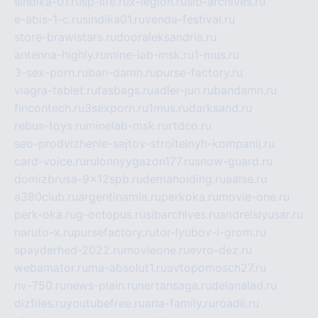
sindika-01.ru
sp-life.ru
x-legion.ru
sib-archives.ru
e-abis-1-c.ru
sindika01.ru
venda-festival.ru
store-brawlstars.ru
dooraleksandria.ru
antenna-highly.ru
mine-lab-msk.ru
1-mus.ru
3-sex-porn.ru
ban-damn.ru
purse-factory.ru
viagra-tablet.ru
fasbags.ru
adler-jun.ru
bandamn.ru
fincontech.ru
3sexporn.ru
1mus.ru
darksand.ru
rebus-toys.ru
minelab-msk.ru
rtdco.ru
seo-prodvizhenie-sajtov-stroitelnyh-kompanij.ru
card-voice.ru
rulonnyygazon177.ru
snow-guard.ru
domizbrusa-9x12spb.ru
demaholding.ru
aalse.ru
a380club.ru
argentinamia.ru
perkoka.ru
movie-one.ru
perk-oka.ru
g-octopus.ru
sibarchives.ru
andreislyusar.ru
naruto-x.ru
pursefactory.ru
tor-lyubov-i-grom.ru
spayderhed-2022.ru
movieone.ru
evro-dez.ru
webamator.ru
ma-absolut1.ru
avtopomosch27.ru
nv-750.ru
news-plain.ru
nertansaga.ru
delanalad.ru
dizfiles.ru
youtubefree.ru
aria-family.ru
roadli.ru