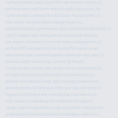
kamertondom.spb.ru
net-life.net.ru
avto-vozim.ru
sakhcamera.ru
alliance-electro.spb.ru
stroyavt.ru
controlweb1.ru
tdsak74.ru
kinzozo-ru.ru
kvotka.ru
iron-snab.ru
costa-bella.ru
eugrus.pp.ru
associaciya39.ru
primexpo.spb.ru
bezmorchin.ru
ia2.ru
cpt21.ru
ispecspb.ru
regahost.ru
kolosok-elita.ru
tae-kwon.ru
consrio.com.ru
insiam.ru
avegainfo.ru
archery161.ru
bigencyclica.ru
vlast16.ru
korru.net
sarmiento.spb.su
extelopedia.ru
lammin-suo.spb.ru
iskatour.spb.ru
snpi.org.ru
running-line.ru
krygeva-spa.ru
chel.net.ru
rust-loco.ru
dugshop.ru
hl-beta.spb.ru
school494.spb.ru
mymubaby.ru
epoha-metalband.ru
ngr.spb.ru
rusgosnews.com
dieselvostok.ru
24hostel.msk.ru
w-dev.ru
f-ship.ru
regsmi.ru
filmnetwork.ru
malinasp.ru
kinosvin.ru
h2o-salon.ru
malutkayork.ru
deltaprim.spb.ru
tango-perm.ru
gooddir.ru
sgv.su
multiki-online.com
webkrasotki.com
cherinvest.ru
detskiy-ostrov.ru