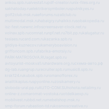
ankou.spb.ru
alvesta1.ru
pdf-creator.ru
nix-files.org.ru
sakhatoday.ru
elektrikersymboler.ru
sputnikyes.ru
golf2club.msk.ru
aeforums.ru
zallclub.ru
multimodal.msk.ru
habaigry.ru
haikko.ru
sobakopedia.ru
isz-fest.ru
ewnc.info
screensaver-clock.net.ru
volnav.spb.ru
comnat.ru
npf.net.ru
7bit.pp.ru
kalugatur.ru
tesiaes.ru
card.com.ru
kazanka.spb.ru
gildiya-kuznecov.ru
kameryboavision.ru
griffoncom.spb.ru
fabrika-emotsiy.ru
PARK-MATROSOVA.RU
agat.spb.ru
avtoyurist-moskva1.ru
hardware.org.ru
схема-авто.рф
dg-lab.ru
angrup.ru
recruiter.spb.ru
music8.spb.ru
krsk124.ru
kubok.spb.ru
romanofforex.ru
analitikaplus.ru
spyonline.ru
zosikamery.ru
sloboda-ural.pp.ru
AUTO-COM.SU
hohota.net
alimy.ru
online-z.com
aromat-vostoka.ru
otdelkaexp.ru
mobilvest.ru
bbd.net.ru
mebelshop.msk.ru
smp-forum.ru
bastion-td.ru
kosmoscreative.ru