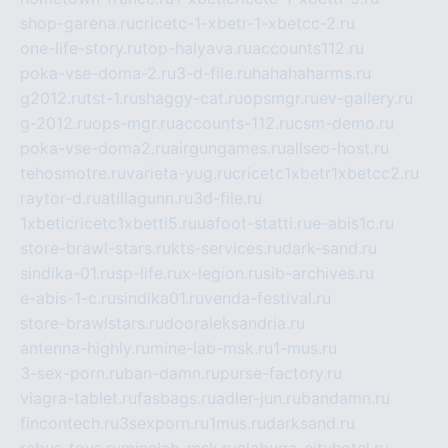
shop-garena.ru
cricetc-1-xbetr-1-xbetcc-2.ru
one-life-story.ru
top-halyava.ru
accounts112.ru
poka-vse-doma-2.ru
3-d-file.ru
hahahaharms.ru
g2012.ru
tst-1.ru
shaggy-cat.ru
opsmgr.ru
ev-gallery.ru
g-2012.ru
ops-mgr.ru
accounts-112.ru
csm-demo.ru
poka-vse-doma2.ru
airgungames.ru
allseo-host.ru
tehosmotre.ru
varieta-yug.ru
cricetc1xbetr1xbetcc2.ru
raytor-d.ru
atillagunn.ru
3d-file.ru
1xbeticricetc1xbetti5.ru
uafoot-statti.ru
e-abis1c.ru
store-brawl-stars.ru
kts-services.ru
dark-sand.ru
sindika-01.ru
sp-life.ru
x-legion.ru
sib-archives.ru
e-abis-1-c.ru
sindika01.ru
venda-festival.ru
store-brawlstars.ru
dooraleksandria.ru
antenna-highly.ru
mine-lab-msk.ru
1-mus.ru
3-sex-porn.ru
ban-damn.ru
purse-factory.ru
viagra-tablet.ru
fasbags.ru
adler-jun.ru
bandamn.ru
fincontech.ru
3sexporn.ru
1mus.ru
darksand.ru
rebus-toys.ru
minelab-msk.ru
alabuga-cityhotel.ru