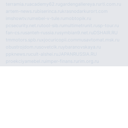
terramia.ru
academy62.ru
gardengallereya.ru
rti.com.ru
artem-news.ru
biserinca.ru
krasnodarkurort.com
imshowtv.ru
mebel-v-tule.ru
mobtopik.ru
pcsecurity.net.ru
tool-sib.ru
multimetrunit.ru
sp-tour.ru
fan-cs.ru
santeh-russia.ru
symbian9.net.ru
DSHAIR.RU
tmmotors.spb.ru
xjocuricopii.com
musavtomat.msk.ru
obustrojdom.ru
sovetcik.ru
ybaranovskaya.ru
ppknews.ru
cult-alshei.ru
JAPANRUSSIA.RU
proekciyamebel.ru
imper-finans.ru
rim.org.ru
glamourai.ru
brassminus.ru
zabor-pro.ru
ftn.pp.ru
dorogoe58.ru
laimengpacker.ru
kuzova-zapchasti.ru
sageerp.ru
taxodrom.ru
dsrazvitie.ru
hardcity.net.ru
ratinghomegames.ru
topservice25.ru
gubernyan.ru
gtglasslined.ru
ii4.ru
tssport.spb.ru
andorra24.com
blackwallstreet.ru
oboimos.ru
optim-doors.com.ru
ikuch.ru
nycr.org.ru
npa21.ru
vremya-ch.spb.ru
desert000.ru
ivtorgi.ru
ifiori.ru
catalog-statei.ru
dcv.org.ru
spetsmaster174.ru
ipkameryhiseeu.ru