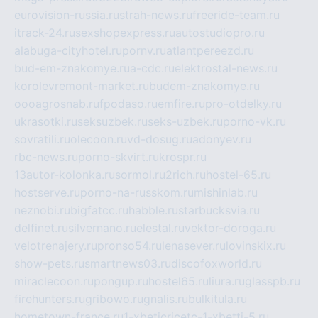
eurovision-russia.ru
strah-news.ru
freeride-team.ru
itrack-24.ru
sexshopexpress.ru
autostudiopro.ru
alabuga-cityhotel.ru
pornv.ru
atlantpereezd.ru
bud-em-znakomye.ru
a-cdc.ru
elektrostal-news.ru
korolevremont-market.ru
budem-znakomye.ru
oooagrosnab.ru
fpodaso.ru
emfire.ru
pro-otdelky.ru
ukrasotki.ru
seksuzbek.ru
seks-uzbek.ru
porno-vk.ru
sovratili.ru
olecoon.ru
vd-dosug.ru
adonyev.ru
rbc-news.ru
porno-skvirt.ru
krospr.ru
13autor-kolonka.ru
sormol.ru
2rich.ru
hostel-65.ru
hostserve.ru
porno-na-russkom.ru
mishinlab.ru
neznobi.ru
bigfatcc.ru
habble.ru
starbucksvia.ru
delfinet.ru
silvernano.ru
elestal.ru
vektor-doroga.ru
velotrenajery.ru
pronso54.ru
lenasever.ru
lovinskix.ru
show-pets.ru
smartnews03.ru
discofoxworld.ru
miraclecoon.ru
pongup.ru
hostel65.ru
liura.ru
glasspb.ru
firehunters.ru
gribowo.ru
gnalis.ru
bulkitula.ru
hometown-france.ru
1-xbeticricetc-1-xbetti-5.ru