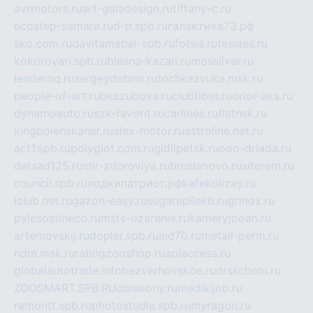
avrmotors.ru
art-galadesign.ru
tiffany-c.ru
ecostep-samara.ru
d-p.spb.ru
галактика73.рф
sko.com.ru
davitamebel-spb.ru
fotsis.ru
tesiaes.ru
kokoroyari.spb.ru
blesna-kazan.ru
mossilver.ru
lenderoq.ru
sergeydobrin.ru
tochkazvuka.msk.ru
people-of-art.ru
bezzubova.ru
clubtibet.ru
orior-aks.ru
dynamoauto.ru
szk-favorit.ru
carlines.ru
flatnsk.ru
kingbolenskaner.ru
alex-motor.ru
astroline.net.ru
act1.spb.ru
polyglot.com.ru
gidlipetsk.ru
ooo-driada.ru
detsad125.ru
mir-zdoroviya.ru
bruslanovo.ru
siterem.ru
council.spb.ru
лодкипатриот.рф
kafekolizey.ru
iclub.net.ru
gazon-easy.ru
sugarepilekb.ru
grinox.ru
pylesostineco.ru
msts-ozarenie.ru
kameryjooan.ru
artemovskij.ru
dopler.spb.ru
aid70.ru
metall-perm.ru
ndm.msk.ru
ratingzooshop.ru
apiaccess.ru
globalautotrade.info
bezverhovskoe.ru
drsschool.ru
ZOOSMART.SPB.RU
dalakony.ru
medikijob.ru
remontt.spb.ru
photostudia.spb.ru
myragon.ru