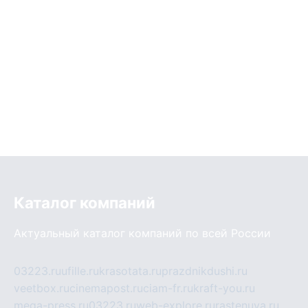
Каталог компаний
Актуальный каталог компаний по всей России
03223.ru
ufille.ru
krasotata.ru
prazdnikdushi.ru
veetbox.ru
cinemapost.ru
ciam-fr.ru
kraft-you.ru
mega-press.ru
03223.ru
web-explore.ru
rastenuya.ru