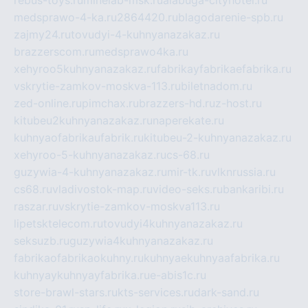
medsprawo-4-ka.ru
2864420.ru
blagodarenie-spb.ru
zajmy24.ru
tovudyi-4-kuhnyanazakaz.ru
brazzerscom.ru
medsprawo4ka.ru
xehyroo5kuhnyanazakaz.ru
fabrikayfabrikaefabrika.ru
vskrytie-zamkov-moskva-113.ru
biletnadom.ru
zed-online.ru
pimchax.ru
brazzers-hd.ru
z-host.ru
kitubeu2kuhnyanazakaz.ru
naperekate.ru
kuhnyaofabrikaufabrik.ru
kitubeu-2-kuhnyanazakaz.ru
xehyroo-5-kuhnyanazakaz.ru
cs-68.ru
guzywia-4-kuhnyanazakaz.ru
mir-tk.ru
vlknrussia.ru
cs68.ru
vladivostok-map.ru
video-seks.ru
bankaribi.ru
raszar.ru
vskrytie-zamkov-moskva113.ru
lipetsktelecom.ru
tovudyi4kuhnyanazakaz.ru
seksuzb.ru
guzywia4kuhnyanazakaz.ru
fabrikaofabrikaokuhny.ru
kuhnyaekuhnyaafabrika.ru
kuhnyaykuhnyayfabrika.ru
e-abis1c.ru
store-brawl-stars.ru
kts-services.ru
dark-sand.ru