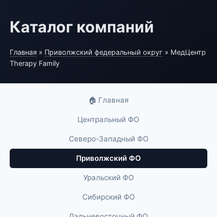
Каталог компаний
Главная
»
Приволжский федеральный округ
» МедЦентр
Therapy Family
🏠 Главная
Центральный ФО
Северо-Западный ФО
Приволжский ФО
Уральский ФО
Сибирский ФО
Дальневосточный ФО