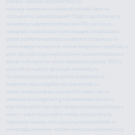
planeta-samara.ru
mysmartbuy.ru
matrasy-kemerovo.ru
ashanet.ru
trade-farm.ru
dotcustoms.ru
domizbrusa9x12spb.ru
autodamp.ru
narasimha.ru
djcommodities.ru
nv750.ru
x-ton.ru
newsplain.ru
cardvoice.ru
modopaper.ru
manunae.ru
gbget.ru
alfeihavsalnassr.ru
madoma.ru
tajuncos.ru
petrovkasports.ru
porno-online-besplatno.ru
splclub.ru
york-life.ru
doroga-expo.ru
ribery.ru
cleanmedicine.ru
slovar-ivrit.ru
porno-video-besplatno.ru
seks-365.ru
ovucontrol.ru
sloty-igrovyye-avtomaty.ru
ru-industriya.ru
russkoe-porno-besplatno.ru
belgorod-day.ru
digilith.ru
pichkurovlab.ru
medic-today.ru
taksu.ru
comp123.ru
don-ykt.ru
teensvoice.ru
imgsharing.ru
domashnee-porno.ru
eva-elfie.ru
foto-tur.ru
biz-doska.ru
metropoltravel.ru
veslo-i-yakor.ru
borodino-media.ru
rostotsky.ru
regionufa.ru
weiss-bet.ru
zaryna.ru
casinotablet.ru
universalia.ru
remont-mebeli-moscow.ru
termomur.ru