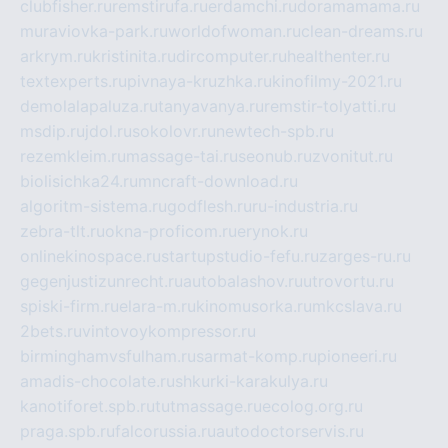
clubfisher.ru
remstirufa.ru
erdamchi.ru
doramamama.ru
muraviovka-park.ru
worldofwoman.ru
clean-dreams.ru
arkrym.ru
kristinita.ru
dircomputer.ru
healthenter.ru
textexperts.ru
pivnaya-kruzhka.ru
kinofilmy-2021.ru
demolalapaluza.ru
tanyavanya.ru
remstir-tolyatti.ru
msdip.ru
jdol.ru
sokolovr.ru
newtech-spb.ru
rezemkleim.ru
massage-tai.ru
seonub.ru
zvonitut.ru
biolisichka24.ru
mncraft-download.ru
algoritm-sistema.ru
godflesh.ru
ru-industria.ru
zebra-tlt.ru
okna-proficom.ru
erynok.ru
onlinekinospace.ru
startupstudio-fefu.ru
zarges-ru.ru
gegenjustizunrecht.ru
autobalashov.ru
utrovortu.ru
spiski-firm.ru
elara-m.ru
kinomusorka.ru
mkcslava.ru
2bets.ru
vintovoykompressor.ru
birminghamvsfulham.ru
sarmat-komp.ru
pioneeri.ru
amadis-chocolate.ru
shkurki-karakulya.ru
kanotiforet.spb.ru
tutmassage.ru
ecolog.org.ru
praga.spb.ru
falcorussia.ru
autodoctorservis.ru