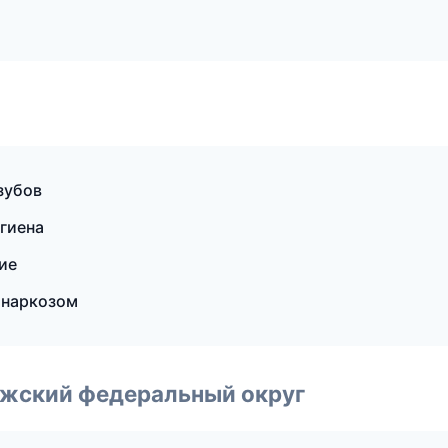
зубов
гиена
ие
 наркозом
лжский федеральный округ