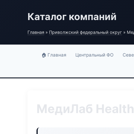
Каталог компаний
Главная
»
Приволжский федеральный округ
» Мед
🏠 Главная
Центральный ФО
Севе
МедиЛаб Health