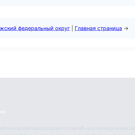
лжский федеральный округ
|
Главная страница
→
сии
eetbox.ru
cinemapost.ru
ciam-fr.ru
kraft-you.ru
mega-press.ru