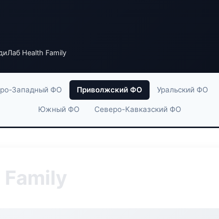
иЛаб Health Family
ро-Западный ФО
Приволжский ФО
Уральский ФО
Южный ФО
Северо-Кавказский ФО
 Family