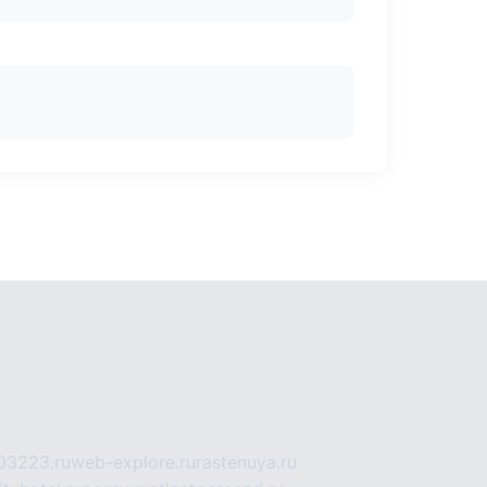
03223.ru
web-explore.ru
rastenuya.ru