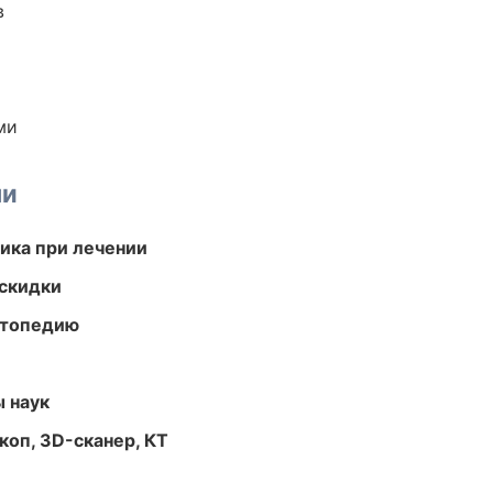
в
ми
ми
тика при лечении
скидки
ортопедию
ы наук
оп, 3D-сканер, КТ