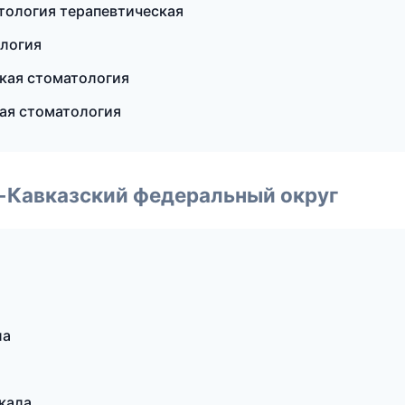
тология терапевтическая
ология
кая стоматология
кая стоматология
о-Кавказский федеральный округ
ла
чкала