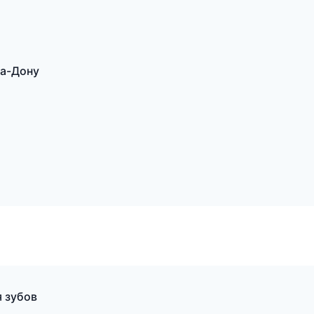
на-Дону
 зубов