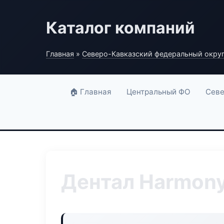
Каталог компаний
Главная
»
Северо-Кавказский федеральный окру
🏠 Главная
Центральный ФО
Севе
Дентал Harmony