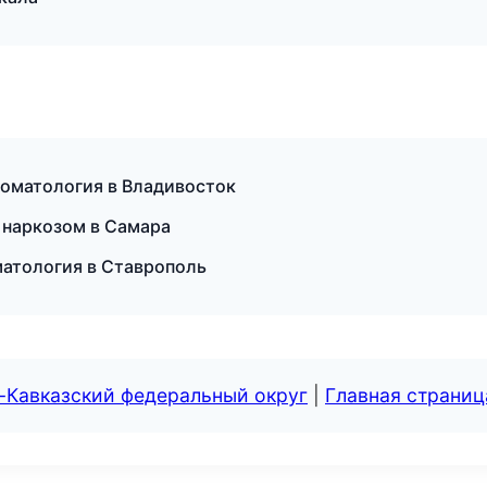
томатология в Владивосток
 наркозом в Самара
матология в Ставрополь
-Кавказский федеральный округ
|
Главная страниц