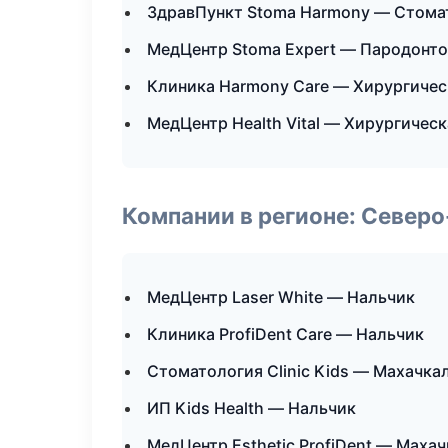
ЗдравПункт Stoma Harmony — Стома
МедЦентр Stoma Expert — Пародонт
Клиника Harmony Care — Хирургичес
МедЦентр Health Vital — Хирургичес
Компании в регионе: Север
МедЦентр Laser White — Нальчик
Клиника ProfiDent Care — Нальчик
Стоматология Clinic Kids — Махачка
ИП Kids Health — Нальчик
МедЦентр Esthetic ProfiDent — Маха