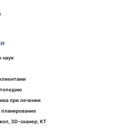
в
ми
ы наук
 клиентами
ортопедию
тика при лечении
 планирование
оп, 3D-сканер, КТ