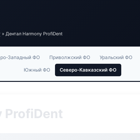
г
» Дентал Harmony ProfiDent
ро-Западный ФО
Приволжский ФО
Уральский ФО
Южный ФО
Северо-Кавказский ФО
 ProfiDent