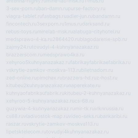
antenna-highly.ru
mine-lab-msk.ru
1-mus.ru
3-sex-porn.ru
ban-damn.ru
purse-factory.ru
viagra-tablet.ru
fasbags.ru
adler-jun.ru
bandamn.ru
fincontech.ru
3sexporn.ru
1mus.ru
darksand.ru
rebus-toys.ru
minelab-msk.ru
alabuga-cityhotel.ru
medsprawo-4-ka.ru
2864420.ru
blagodarenie-spb.ru
zajmy24.ru
tovudyi-4-kuhnyanazakaz.ru
brazzerscom.ru
medsprawo4ka.ru
xehyroo5kuhnyanazakaz.ru
fabrikayfabrikaefabrika.ru
vskrytie-zamkov-moskva-113.ru
biletnadom.ru
zed-online.ru
pimchax.ru
brazzers-hd.ru
z-host.ru
kitubeu2kuhnyanazakaz.ru
naperekate.ru
kuhnyaofabrikaufabrik.ru
kitubeu-2-kuhnyanazakaz.ru
xehyroo-5-kuhnyanazakaz.ru
cs-68.ru
guzywia-4-kuhnyanazakaz.ru
mir-tk.ru
vlknrussia.ru
cs68.ru
vladivostok-map.ru
video-seks.ru
bankaribi.ru
raszar.ru
vskrytie-zamkov-moskva113.ru
lipetsktelecom.ru
tovudyi4kuhnyanazakaz.ru