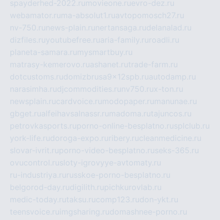
spayderhed-2022.ru
movieone.ru
evro-dez.ru
webamator.ru
ma-absolut1.ru
avtopomosch27.ru
nv-750.ru
news-plain.ru
nertansaga.ru
delanalad.ru
dizfiles.ru
youtubefree.ru
aria-family.ru
roadli.ru
planeta-samara.ru
mysmartbuy.ru
matrasy-kemerovo.ru
ashanet.ru
trade-farm.ru
dotcustoms.ru
domizbrusa9x12spb.ru
autodamp.ru
narasimha.ru
djcommodities.ru
nv750.ru
x-ton.ru
newsplain.ru
cardvoice.ru
modopaper.ru
manunae.ru
gbget.ru
alfeihavsalnassr.ru
madoma.ru
tajuncos.ru
petrovkasports.ru
porno-online-besplatno.ru
splclub.ru
york-life.ru
doroga-expo.ru
ribery.ru
cleanmedicine.ru
slovar-ivrit.ru
porno-video-besplatno.ru
seks-365.ru
ovucontrol.ru
sloty-igrovyye-avtomaty.ru
ru-industriya.ru
russkoe-porno-besplatno.ru
belgorod-day.ru
digilith.ru
pichkurovlab.ru
medic-today.ru
taksu.ru
comp123.ru
don-ykt.ru
teensvoice.ru
imgsharing.ru
domashnee-porno.ru