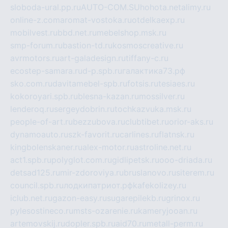
sloboda-ural.pp.ru
AUTO-COM.SU
hohota.net
alimy.ru
online-z.com
aromat-vostoka.ru
otdelkaexp.ru
mobilvest.ru
bbd.net.ru
mebelshop.msk.ru
smp-forum.ru
bastion-td.ru
kosmoscreative.ru
avrmotors.ru
art-galadesign.ru
tiffany-c.ru
ecostep-samara.ru
d-p.spb.ru
галактика73.рф
sko.com.ru
davitamebel-spb.ru
fotsis.ru
tesiaes.ru
kokoroyari.spb.ru
blesna-kazan.ru
mossilver.ru
lenderoq.ru
sergeydobrin.ru
tochkazvuka.msk.ru
people-of-art.ru
bezzubova.ru
clubtibet.ru
orior-aks.ru
dynamoauto.ru
szk-favorit.ru
carlines.ru
flatnsk.ru
kingbolenskaner.ru
alex-motor.ru
astroline.net.ru
act1.spb.ru
polyglot.com.ru
gidlipetsk.ru
ooo-driada.ru
detsad125.ru
mir-zdoroviya.ru
bruslanovo.ru
siterem.ru
council.spb.ru
лодкипатриот.рф
kafekolizey.ru
iclub.net.ru
gazon-easy.ru
sugarepilekb.ru
grinox.ru
pylesostineco.ru
msts-ozarenie.ru
kameryjooan.ru
artemovskij.ru
dopler.spb.ru
aid70.ru
metall-perm.ru