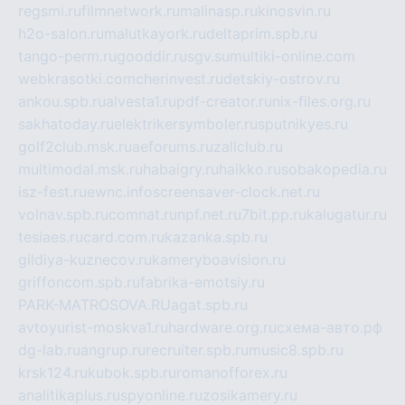
regsmi.ru
filmnetwork.ru
malinasp.ru
kinosvin.ru
h2o-salon.ru
malutkayork.ru
deltaprim.spb.ru
tango-perm.ru
gooddir.ru
sgv.su
multiki-online.com
webkrasotki.com
cherinvest.ru
detskiy-ostrov.ru
ankou.spb.ru
alvesta1.ru
pdf-creator.ru
nix-files.org.ru
sakhatoday.ru
elektrikersymboler.ru
sputnikyes.ru
golf2club.msk.ru
aeforums.ru
zallclub.ru
multimodal.msk.ru
habaigry.ru
haikko.ru
sobakopedia.ru
isz-fest.ru
ewnc.info
screensaver-clock.net.ru
volnav.spb.ru
comnat.ru
npf.net.ru
7bit.pp.ru
kalugatur.ru
tesiaes.ru
card.com.ru
kazanka.spb.ru
gildiya-kuznecov.ru
kameryboavision.ru
griffoncom.spb.ru
fabrika-emotsiy.ru
PARK-MATROSOVA.RU
agat.spb.ru
avtoyurist-moskva1.ru
hardware.org.ru
схема-авто.рф
dg-lab.ru
angrup.ru
recruiter.spb.ru
music8.spb.ru
krsk124.ru
kubok.spb.ru
romanofforex.ru
analitikaplus.ru
spyonline.ru
zosikamery.ru