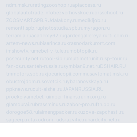
ndm.msk.ru
ratingzooshop.ru
apiaccess.ru
globalautotrade.info
bezverhovskoe.ru
drsschool.ru
ZOOSMART.SPB.RU
dalakony.ru
medikijob.ru
remontt.spb.ru
photostudia.spb.ru
myragon.ru
terramia.ru
academy62.ru
gardengallereya.ru
rti.com.ru
artem-news.ru
biserinca.ru
krasnodarkurort.com
imshowtv.ru
mebel-v-tule.ru
mobtopik.ru
pcsecurity.net.ru
tool-sib.ru
multimetrunit.ru
sp-tour.ru
fan-cs.ru
santeh-russia.ru
symbian9.net.ru
DSHAIR.RU
tmmotors.spb.ru
xjocuricopii.com
musavtomat.msk.ru
obustrojdom.ru
sovetcik.ru
ybaranovskaya.ru
ppknews.ru
cult-alshei.ru
JAPANRUSSIA.RU
proekciyamebel.ru
imper-finans.ru
rim.org.ru
glamourai.ru
brassminus.ru
zabor-pro.ru
ftn.pp.ru
dorogoe58.ru
laimengpacker.ru
kuzova-zapchasti.ru
sageerp.ru
taxodrom.ru
dsrazvitie.ru
hardcity.net.ru
ratinghomegames.ru
topservice25.ru
gubernyan.ru
gtglasslined.ru
ii4.ru
tssport.spb.ru
andorra24.com