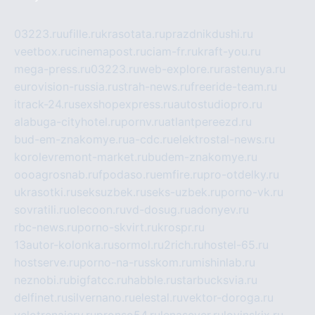
03223.ru
ufille.ru
krasotata.ru
prazdnikdushi.ru
veetbox.ru
cinemapost.ru
ciam-fr.ru
kraft-you.ru
mega-press.ru
03223.ru
web-explore.ru
rastenuya.ru
eurovision-russia.ru
strah-news.ru
freeride-team.ru
itrack-24.ru
sexshopexpress.ru
autostudiopro.ru
alabuga-cityhotel.ru
pornv.ru
atlantpereezd.ru
bud-em-znakomye.ru
a-cdc.ru
elektrostal-news.ru
korolevremont-market.ru
budem-znakomye.ru
oooagrosnab.ru
fpodaso.ru
emfire.ru
pro-otdelky.ru
ukrasotki.ru
seksuzbek.ru
seks-uzbek.ru
porno-vk.ru
sovratili.ru
olecoon.ru
vd-dosug.ru
adonyev.ru
rbc-news.ru
porno-skvirt.ru
krospr.ru
13autor-kolonka.ru
sormol.ru
2rich.ru
hostel-65.ru
hostserve.ru
porno-na-russkom.ru
mishinlab.ru
neznobi.ru
bigfatcc.ru
habble.ru
starbucksvia.ru
delfinet.ru
silvernano.ru
elestal.ru
vektor-doroga.ru