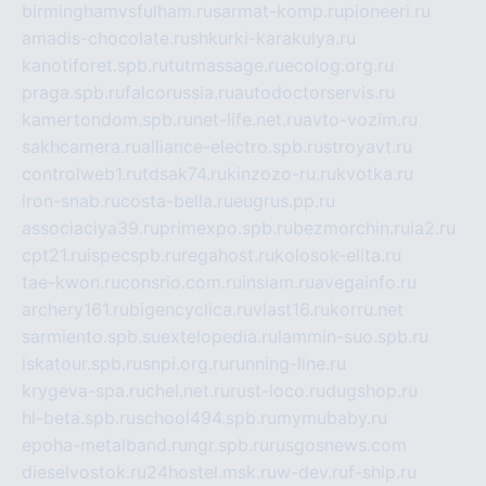
birminghamvsfulham.ru
sarmat-komp.ru
pioneeri.ru
amadis-chocolate.ru
shkurki-karakulya.ru
kanotiforet.spb.ru
tutmassage.ru
ecolog.org.ru
praga.spb.ru
falcorussia.ru
autodoctorservis.ru
kamertondom.spb.ru
net-life.net.ru
avto-vozim.ru
sakhcamera.ru
alliance-electro.spb.ru
stroyavt.ru
controlweb1.ru
tdsak74.ru
kinzozo-ru.ru
kvotka.ru
iron-snab.ru
costa-bella.ru
eugrus.pp.ru
associaciya39.ru
primexpo.spb.ru
bezmorchin.ru
ia2.ru
cpt21.ru
ispecspb.ru
regahost.ru
kolosok-elita.ru
tae-kwon.ru
consrio.com.ru
insiam.ru
avegainfo.ru
archery161.ru
bigencyclica.ru
vlast16.ru
korru.net
sarmiento.spb.su
extelopedia.ru
lammin-suo.spb.ru
iskatour.spb.ru
snpi.org.ru
running-line.ru
krygeva-spa.ru
chel.net.ru
rust-loco.ru
dugshop.ru
hl-beta.spb.ru
school494.spb.ru
mymubaby.ru
epoha-metalband.ru
ngr.spb.ru
rusgosnews.com
dieselvostok.ru
24hostel.msk.ru
w-dev.ru
f-ship.ru