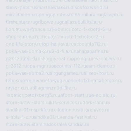
velotrenajery.ru
pronso54.ru
lenasever.ru
lovinskix.ru
show-pets.ru
smartnews03.ru
discofoxworld.ru
miraclecoon.ru
pongup.ru
hostel65.ru
liura.ru
glasspb.ru
firehunters.ru
gribowo.ru
gnalis.ru
bulkitula.ru
hometown-france.ru
1-xbeticricetc-1-xbetti-5.ru
shop-garena.ru
cricetc-1-xbetr-1-xbetcc-2.ru
one-life-story.ru
top-halyava.ru
accounts112.ru
poka-vse-doma-2.ru
3-d-file.ru
hahahaharms.ru
g2012.ru
tst-1.ru
shaggy-cat.ru
opsmgr.ru
ev-gallery.ru
g-2012.ru
ops-mgr.ru
accounts-112.ru
csm-demo.ru
poka-vse-doma2.ru
airgungames.ru
allseo-host.ru
tehosmotre.ru
varieta-yug.ru
cricetc1xbetr1xbetcc2.ru
raytor-d.ru
atillagunn.ru
3d-file.ru
1xbeticricetc1xbetti5.ru
uafoot-statti.ru
e-abis1c.ru
store-brawl-stars.ru
kts-services.ru
dark-sand.ru
sindika-01.ru
sp-life.ru
x-legion.ru
sib-archives.ru
e-abis-1-c.ru
sindika01.ru
venda-festival.ru
store-brawlstars.ru
dooraleksandria.ru