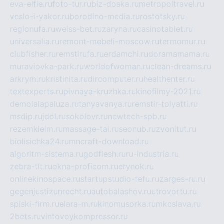
eva-elfie.ru
foto-tur.ru
biz-doska.ru
metropoltravel.ru
veslo-i-yakor.ru
borodino-media.ru
rostotsky.ru
regionufa.ru
weiss-bet.ru
zaryna.ru
casinotablet.ru
universalia.ru
remont-mebeli-moscow.ru
termomur.ru
clubfisher.ru
remstirufa.ru
erdamchi.ru
doramamama.ru
muraviovka-park.ru
worldofwoman.ru
clean-dreams.ru
arkrym.ru
kristinita.ru
dircomputer.ru
healthenter.ru
textexperts.ru
pivnaya-kruzhka.ru
kinofilmy-2021.ru
demolalapaluza.ru
tanyavanya.ru
remstir-tolyatti.ru
msdip.ru
jdol.ru
sokolovr.ru
newtech-spb.ru
rezemkleim.ru
massage-tai.ru
seonub.ru
zvonitut.ru
biolisichka24.ru
mncraft-download.ru
algoritm-sistema.ru
godflesh.ru
ru-industria.ru
zebra-tlt.ru
okna-proficom.ru
erynok.ru
onlinekinospace.ru
startupstudio-fefu.ru
zarges-ru.ru
gegenjustizunrecht.ru
autobalashov.ru
utrovortu.ru
spiski-firm.ru
elara-m.ru
kinomusorka.ru
mkcslava.ru
2bets.ru
vintovoykompressor.ru