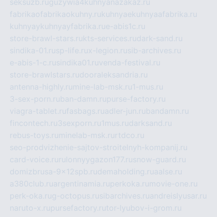
seksuzb.ru
guzywia4kuhnyanazakaz.ru
fabrikaofabrikaokuhny.ru
kuhnyaekuhnyaafabrika.ru
kuhnyaykuhnyayfabrika.ru
e-abis1c.ru
store-brawl-stars.ru
kts-services.ru
dark-sand.ru
sindika-01.ru
sp-life.ru
x-legion.ru
sib-archives.ru
e-abis-1-c.ru
sindika01.ru
venda-festival.ru
store-brawlstars.ru
dooraleksandria.ru
antenna-highly.ru
mine-lab-msk.ru
1-mus.ru
3-sex-porn.ru
ban-damn.ru
purse-factory.ru
viagra-tablet.ru
fasbags.ru
adler-jun.ru
bandamn.ru
fincontech.ru
3sexporn.ru
1mus.ru
darksand.ru
rebus-toys.ru
minelab-msk.ru
rtdco.ru
seo-prodvizhenie-sajtov-stroitelnyh-kompanij.ru
card-voice.ru
rulonnyygazon177.ru
snow-guard.ru
domizbrusa-9x12spb.ru
demaholding.ru
aalse.ru
a380club.ru
argentinamia.ru
perkoka.ru
movie-one.ru
perk-oka.ru
g-octopus.ru
sibarchives.ru
andreislyusar.ru
naruto-x.ru
pursefactory.ru
tor-lyubov-i-grom.ru