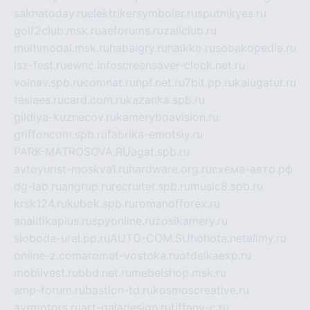
sakhatoday.ru
elektrikersymboler.ru
sputnikyes.ru
golf2club.msk.ru
aeforums.ru
zallclub.ru
multimodal.msk.ru
habaigry.ru
haikko.ru
sobakopedia.ru
isz-fest.ru
ewnc.info
screensaver-clock.net.ru
volnav.spb.ru
comnat.ru
npf.net.ru
7bit.pp.ru
kalugatur.ru
tesiaes.ru
card.com.ru
kazanka.spb.ru
gildiya-kuznecov.ru
kameryboavision.ru
griffoncom.spb.ru
fabrika-emotsiy.ru
PARK-MATROSOVA.RU
agat.spb.ru
avtoyurist-moskva1.ru
hardware.org.ru
схема-авто.рф
dg-lab.ru
angrup.ru
recruiter.spb.ru
music8.spb.ru
krsk124.ru
kubok.spb.ru
romanofforex.ru
analitikaplus.ru
spyonline.ru
zosikamery.ru
sloboda-ural.pp.ru
AUTO-COM.SU
hohota.net
alimy.ru
online-z.com
aromat-vostoka.ru
otdelkaexp.ru
mobilvest.ru
bbd.net.ru
mebelshop.msk.ru
smp-forum.ru
bastion-td.ru
kosmoscreative.ru
avrmotors.ru
art-galadesign.ru
tiffany-c.ru