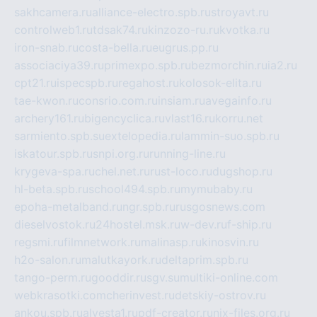
sakhcamera.ru
alliance-electro.spb.ru
stroyavt.ru
controlweb1.ru
tdsak74.ru
kinzozo-ru.ru
kvotka.ru
iron-snab.ru
costa-bella.ru
eugrus.pp.ru
associaciya39.ru
primexpo.spb.ru
bezmorchin.ru
ia2.ru
cpt21.ru
ispecspb.ru
regahost.ru
kolosok-elita.ru
tae-kwon.ru
consrio.com.ru
insiam.ru
avegainfo.ru
archery161.ru
bigencyclica.ru
vlast16.ru
korru.net
sarmiento.spb.su
extelopedia.ru
lammin-suo.spb.ru
iskatour.spb.ru
snpi.org.ru
running-line.ru
krygeva-spa.ru
chel.net.ru
rust-loco.ru
dugshop.ru
hl-beta.spb.ru
school494.spb.ru
mymubaby.ru
epoha-metalband.ru
ngr.spb.ru
rusgosnews.com
dieselvostok.ru
24hostel.msk.ru
w-dev.ru
f-ship.ru
regsmi.ru
filmnetwork.ru
malinasp.ru
kinosvin.ru
h2o-salon.ru
malutkayork.ru
deltaprim.spb.ru
tango-perm.ru
gooddir.ru
sgv.su
multiki-online.com
webkrasotki.com
cherinvest.ru
detskiy-ostrov.ru
ankou.spb.ru
alvesta1.ru
pdf-creator.ru
nix-files.org.ru