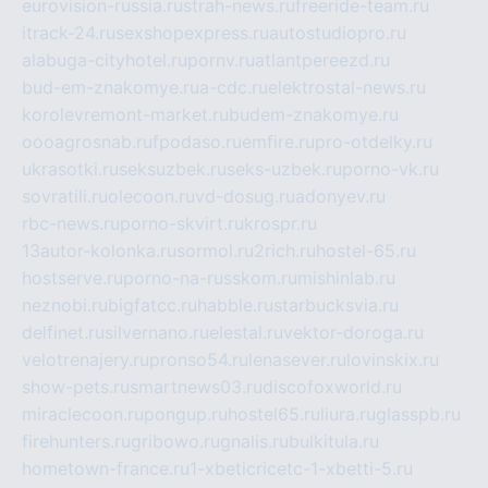
eurovision-russia.ru
strah-news.ru
freeride-team.ru
itrack-24.ru
sexshopexpress.ru
autostudiopro.ru
alabuga-cityhotel.ru
pornv.ru
atlantpereezd.ru
bud-em-znakomye.ru
a-cdc.ru
elektrostal-news.ru
korolevremont-market.ru
budem-znakomye.ru
oooagrosnab.ru
fpodaso.ru
emfire.ru
pro-otdelky.ru
ukrasotki.ru
seksuzbek.ru
seks-uzbek.ru
porno-vk.ru
sovratili.ru
olecoon.ru
vd-dosug.ru
adonyev.ru
rbc-news.ru
porno-skvirt.ru
krospr.ru
13autor-kolonka.ru
sormol.ru
2rich.ru
hostel-65.ru
hostserve.ru
porno-na-russkom.ru
mishinlab.ru
neznobi.ru
bigfatcc.ru
habble.ru
starbucksvia.ru
delfinet.ru
silvernano.ru
elestal.ru
vektor-doroga.ru
velotrenajery.ru
pronso54.ru
lenasever.ru
lovinskix.ru
show-pets.ru
smartnews03.ru
discofoxworld.ru
miraclecoon.ru
pongup.ru
hostel65.ru
liura.ru
glasspb.ru
firehunters.ru
gribowo.ru
gnalis.ru
bulkitula.ru
hometown-france.ru
1-xbeticricetc-1-xbetti-5.ru