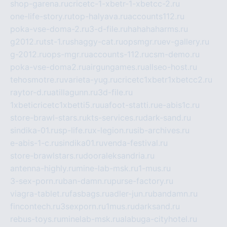
shop-garena.ru
cricetc-1-xbetr-1-xbetcc-2.ru
one-life-story.ru
top-halyava.ru
accounts112.ru
poka-vse-doma-2.ru
3-d-file.ru
hahahaharms.ru
g2012.ru
tst-1.ru
shaggy-cat.ru
opsmgr.ru
ev-gallery.ru
g-2012.ru
ops-mgr.ru
accounts-112.ru
csm-demo.ru
poka-vse-doma2.ru
airgungames.ru
allseo-host.ru
tehosmotre.ru
varieta-yug.ru
cricetc1xbetr1xbetcc2.ru
raytor-d.ru
atillagunn.ru
3d-file.ru
1xbeticricetc1xbetti5.ru
uafoot-statti.ru
e-abis1c.ru
store-brawl-stars.ru
kts-services.ru
dark-sand.ru
sindika-01.ru
sp-life.ru
x-legion.ru
sib-archives.ru
e-abis-1-c.ru
sindika01.ru
venda-festival.ru
store-brawlstars.ru
dooraleksandria.ru
antenna-highly.ru
mine-lab-msk.ru
1-mus.ru
3-sex-porn.ru
ban-damn.ru
purse-factory.ru
viagra-tablet.ru
fasbags.ru
adler-jun.ru
bandamn.ru
fincontech.ru
3sexporn.ru
1mus.ru
darksand.ru
rebus-toys.ru
minelab-msk.ru
alabuga-cityhotel.ru