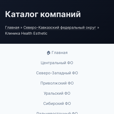
Каталог компаний
Главная
»
Северо-Кавказский федеральный округ
»
Клиника Health Esthetic
🏠 Главная
Центральный ФО
Северо-Западный ФО
Приволжский ФО
Уральский ФО
Сибирский ФО
Дальневосточный ФО