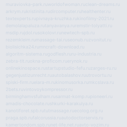
muraviovka-park.ru
worldofwoman.ru
clean-dreams.ru
arkrym.ru
kristinita.ru
dircomputer.ru
healthenter.ru
textexperts.ru
pivnaya-kruzhka.ru
kinofilmy-2021.ru
demolalapaluza.ru
tanyavanya.ru
remstir-tolyatti.ru
msdip.ru
jdol.ru
sokolovr.ru
newtech-spb.ru
rezemkleim.ru
massage-tai.ru
seonub.ru
zvonitut.ru
biolisichka24.ru
mncraft-download.ru
algoritm-sistema.ru
godflesh.ru
ru-industria.ru
zebra-tlt.ru
okna-proficom.ru
erynok.ru
onlinekinospace.ru
startupstudio-fefu.ru
zarges-ru.ru
gegenjustizunrecht.ru
autobalashov.ru
utrovortu.ru
spiski-firm.ru
elara-m.ru
kinomusorka.ru
mkcslava.ru
2bets.ru
vintovoykompressor.ru
birminghamvsfulham.ru
sarmat-komp.ru
pioneeri.ru
amadis-chocolate.ru
shkurki-karakulya.ru
kanotiforet.spb.ru
tutmassage.ru
ecolog.org.ru
praga.spb.ru
falcorussia.ru
autodoctorservis.ru
kamertondom.spb.ru
net-life.net.ru
avto-vozim.ru