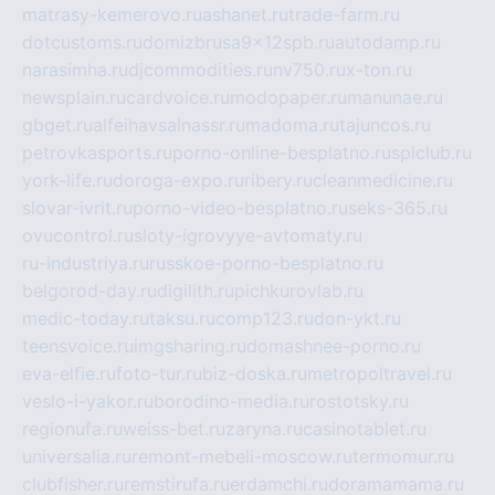
matrasy-kemerovo.ru
ashanet.ru
trade-farm.ru
dotcustoms.ru
domizbrusa9x12spb.ru
autodamp.ru
narasimha.ru
djcommodities.ru
nv750.ru
x-ton.ru
newsplain.ru
cardvoice.ru
modopaper.ru
manunae.ru
gbget.ru
alfeihavsalnassr.ru
madoma.ru
tajuncos.ru
petrovkasports.ru
porno-online-besplatno.ru
splclub.ru
york-life.ru
doroga-expo.ru
ribery.ru
cleanmedicine.ru
slovar-ivrit.ru
porno-video-besplatno.ru
seks-365.ru
ovucontrol.ru
sloty-igrovyye-avtomaty.ru
ru-industriya.ru
russkoe-porno-besplatno.ru
belgorod-day.ru
digilith.ru
pichkurovlab.ru
medic-today.ru
taksu.ru
comp123.ru
don-ykt.ru
teensvoice.ru
imgsharing.ru
domashnee-porno.ru
eva-elfie.ru
foto-tur.ru
biz-doska.ru
metropoltravel.ru
veslo-i-yakor.ru
borodino-media.ru
rostotsky.ru
regionufa.ru
weiss-bet.ru
zaryna.ru
casinotablet.ru
universalia.ru
remont-mebeli-moscow.ru
termomur.ru
clubfisher.ru
remstirufa.ru
erdamchi.ru
doramamama.ru