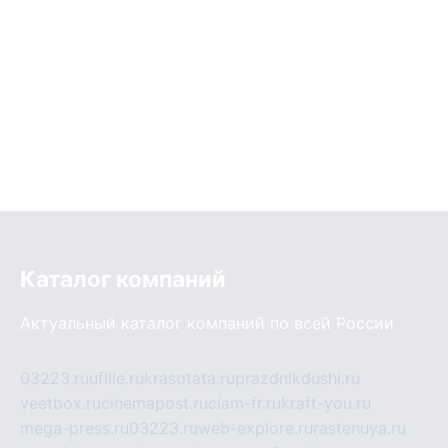
Каталог компаний
Актуальный каталог компаний по всей России
03223.ru
ufille.ru
krasotata.ru
prazdnikdushi.ru
veetbox.ru
cinemapost.ru
ciam-fr.ru
kraft-you.ru
mega-press.ru
03223.ru
web-explore.ru
rastenuya.ru