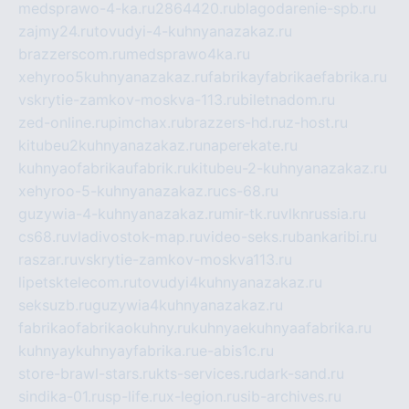
medsprawo-4-ka.ru
2864420.ru
blagodarenie-spb.ru
zajmy24.ru
tovudyi-4-kuhnyanazakaz.ru
brazzerscom.ru
medsprawo4ka.ru
xehyroo5kuhnyanazakaz.ru
fabrikayfabrikaefabrika.ru
vskrytie-zamkov-moskva-113.ru
biletnadom.ru
zed-online.ru
pimchax.ru
brazzers-hd.ru
z-host.ru
kitubeu2kuhnyanazakaz.ru
naperekate.ru
kuhnyaofabrikaufabrik.ru
kitubeu-2-kuhnyanazakaz.ru
xehyroo-5-kuhnyanazakaz.ru
cs-68.ru
guzywia-4-kuhnyanazakaz.ru
mir-tk.ru
vlknrussia.ru
cs68.ru
vladivostok-map.ru
video-seks.ru
bankaribi.ru
raszar.ru
vskrytie-zamkov-moskva113.ru
lipetsktelecom.ru
tovudyi4kuhnyanazakaz.ru
seksuzb.ru
guzywia4kuhnyanazakaz.ru
fabrikaofabrikaokuhny.ru
kuhnyaekuhnyaafabrika.ru
kuhnyaykuhnyayfabrika.ru
e-abis1c.ru
store-brawl-stars.ru
kts-services.ru
dark-sand.ru
sindika-01.ru
sp-life.ru
x-legion.ru
sib-archives.ru