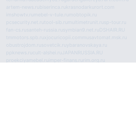
artem-news.ru
biserinca.ru
krasnodarkurort.com
imshowtv.ru
mebel-v-tule.ru
mobtopik.ru
pcsecurity.net.ru
tool-sib.ru
multimetrunit.ru
sp-tour.ru
fan-cs.ru
santeh-russia.ru
symbian9.net.ru
DSHAIR.RU
tmmotors.spb.ru
xjocuricopii.com
musavtomat.msk.ru
obustrojdom.ru
sovetcik.ru
ybaranovskaya.ru
ppknews.ru
cult-alshei.ru
JAPANRUSSIA.RU
proekciyamebel.ru
imper-finans.ru
rim.org.ru
glamourai.ru
brassminus.ru
zabor-pro.ru
ftn.pp.ru
dorogoe58.ru
laimengpacker.ru
kuzova-zapchasti.ru
sageerp.ru
taxodrom.ru
dsrazvitie.ru
hardcity.net.ru
ratinghomegames.ru
topservice25.ru
gubernyan.ru
gtglasslined.ru
ii4.ru
tssport.spb.ru
andorra24.com
blackwallstreet.ru
oboimos.ru
optim-doors.com.ru
ikuch.ru
nycr.org.ru
npa21.ru
vremya-ch.spb.ru
desert000.ru
ivtorgi.ru
ifiori.ru
catalog-statei.ru
dcv.org.ru
spetsmaster174.ru
ipkameryhiseeu.ru