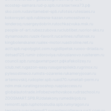
ecostep-samara.ru
d-p.spb.ru
галактика73.рф
sko.com.ru
davitamebel-spb.ru
fotsis.ru
tesiaes.ru
kokoroyari.spb.ru
blesna-kazan.ru
mossilver.ru
lenderoq.ru
sergeydobrin.ru
tochkazvuka.msk.ru
people-of-art.ru
bezzubova.ru
clubtibet.ru
orior-aks.ru
dynamoauto.ru
szk-favorit.ru
carlines.ru
flatnsk.ru
kingbolenskaner.ru
alex-motor.ru
astroline.net.ru
act1.spb.ru
polyglot.com.ru
gidlipetsk.ru
ooo-driada.ru
detsad125.ru
mir-zdoroviya.ru
bruslanovo.ru
siterem.ru
council.spb.ru
лодкипатриот.рф
kafekolizey.ru
iclub.net.ru
gazon-easy.ru
sugarepilekb.ru
grinox.ru
pylesostineco.ru
msts-ozarenie.ru
kameryjooan.ru
artemovskij.ru
dopler.spb.ru
aid70.ru
metall-perm.ru
ndm.msk.ru
ratingzooshop.ru
apiaccess.ru
globalautotrade.info
bezverhovskoe.ru
drsschool.ru
ZOOSMART.SPB.RU
dalakony.ru
medikijob.ru
remontt.spb.ru
photostudia.spb.ru
myragon.ru
terramia.ru
academy62.ru
gardengallereya.ru
rti.com.ru