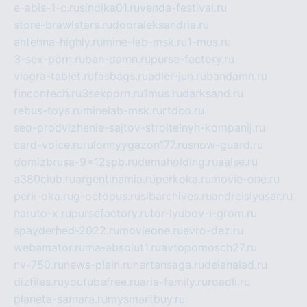
e-abis-1-c.ru
sindika01.ru
venda-festival.ru
store-brawlstars.ru
dooraleksandria.ru
antenna-highly.ru
mine-lab-msk.ru
1-mus.ru
3-sex-porn.ru
ban-damn.ru
purse-factory.ru
viagra-tablet.ru
fasbags.ru
adler-jun.ru
bandamn.ru
fincontech.ru
3sexporn.ru
1mus.ru
darksand.ru
rebus-toys.ru
minelab-msk.ru
rtdco.ru
seo-prodvizhenie-sajtov-stroitelnyh-kompanij.ru
card-voice.ru
rulonnyygazon177.ru
snow-guard.ru
domizbrusa-9x12spb.ru
demaholding.ru
aalse.ru
a380club.ru
argentinamia.ru
perkoka.ru
movie-one.ru
perk-oka.ru
g-octopus.ru
sibarchives.ru
andreislyusar.ru
naruto-x.ru
pursefactory.ru
tor-lyubov-i-grom.ru
spayderhed-2022.ru
movieone.ru
evro-dez.ru
webamator.ru
ma-absolut1.ru
avtopomosch27.ru
nv-750.ru
news-plain.ru
nertansaga.ru
delanalad.ru
dizfiles.ru
youtubefree.ru
aria-family.ru
roadli.ru
planeta-samara.ru
mysmartbuy.ru