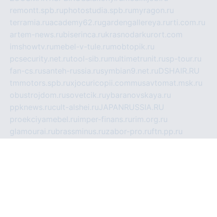
remontt.spb.ru
photostudia.spb.ru
myragon.ru
terramia.ru
academy62.ru
gardengallereya.ru
rti.com.ru
artem-news.ru
biserinca.ru
krasnodarkurort.com
imshowtv.ru
mebel-v-tule.ru
mobtopik.ru
pcsecurity.net.ru
tool-sib.ru
multimetrunit.ru
sp-tour.ru
fan-cs.ru
santeh-russia.ru
symbian9.net.ru
DSHAIR.RU
tmmotors.spb.ru
xjocuricopii.com
musavtomat.msk.ru
obustrojdom.ru
sovetcik.ru
ybaranovskaya.ru
ppknews.ru
cult-alshei.ru
JAPANRUSSIA.RU
proekciyamebel.ru
imper-finans.ru
rim.org.ru
glamourai.ru
brassminus.ru
zabor-pro.ru
ftn.pp.ru
dorogoe58.ru
laimengpacker.ru
kuzova-zapchasti.ru
sageerp.ru
taxodrom.ru
dsrazvitie.ru
hardcity.net.ru
ratinghomegames.ru
topservice25.ru
gubernyan.ru
gtglasslined.ru
ii4.ru
tssport.spb.ru
andorra24.com
blackwallstreet.ru
oboimos.ru
optim-doors.com.ru
ikuch.ru
nycr.org.ru
npa21.ru
vremya-ch.spb.ru
desert000.ru
ivtorgi.ru
ifiori.ru
catalog-statei.ru