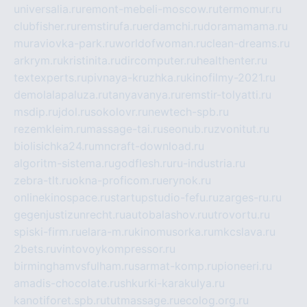
universalia.ru
remont-mebeli-moscow.ru
termomur.ru
clubfisher.ru
remstirufa.ru
erdamchi.ru
doramamama.ru
muraviovka-park.ru
worldofwoman.ru
clean-dreams.ru
arkrym.ru
kristinita.ru
dircomputer.ru
healthenter.ru
textexperts.ru
pivnaya-kruzhka.ru
kinofilmy-2021.ru
demolalapaluza.ru
tanyavanya.ru
remstir-tolyatti.ru
msdip.ru
jdol.ru
sokolovr.ru
newtech-spb.ru
rezemkleim.ru
massage-tai.ru
seonub.ru
zvonitut.ru
biolisichka24.ru
mncraft-download.ru
algoritm-sistema.ru
godflesh.ru
ru-industria.ru
zebra-tlt.ru
okna-proficom.ru
erynok.ru
onlinekinospace.ru
startupstudio-fefu.ru
zarges-ru.ru
gegenjustizunrecht.ru
autobalashov.ru
utrovortu.ru
spiski-firm.ru
elara-m.ru
kinomusorka.ru
mkcslava.ru
2bets.ru
vintovoykompressor.ru
birminghamvsfulham.ru
sarmat-komp.ru
pioneeri.ru
amadis-chocolate.ru
shkurki-karakulya.ru
kanotiforet.spb.ru
tutmassage.ru
ecolog.org.ru