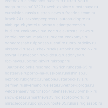
veetbox.ru
cinemapost.ru
ciam-fr.ru
kraft-you.ru
mega-press.ru
03223.ru
web-explore.ru
rastenuya.ru
eurovision-russia.ru
strah-news.ru
freeride-team.ru
itrack-24.ru
sexshopexpress.ru
autostudiopro.ru
alabuga-cityhotel.ru
pornv.ru
atlantpereezd.ru
bud-em-znakomye.ru
a-cdc.ru
elektrostal-news.ru
korolevremont-market.ru
budem-znakomye.ru
oooagrosnab.ru
fpodaso.ru
emfire.ru
pro-otdelky.ru
ukrasotki.ru
seksuzbek.ru
seks-uzbek.ru
porno-vk.ru
sovratili.ru
olecoon.ru
vd-dosug.ru
adonyev.ru
rbc-news.ru
porno-skvirt.ru
krospr.ru
13autor-kolonka.ru
sormol.ru
2rich.ru
hostel-65.ru
hostserve.ru
porno-na-russkom.ru
mishinlab.ru
neznobi.ru
bigfatcc.ru
habble.ru
starbucksvia.ru
delfinet.ru
silvernano.ru
elestal.ru
vektor-doroga.ru
velotrenajery.ru
pronso54.ru
lenasever.ru
lovinskix.ru
show-pets.ru
smartnews03.ru
discofoxworld.ru
miraclecoon.ru
pongup.ru
hostel65.ru
liura.ru
glasspb.ru