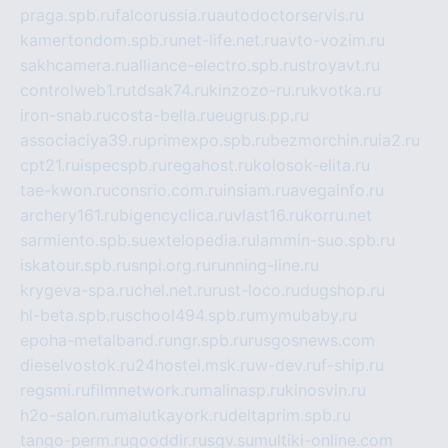
praga.spb.ru
falcorussia.ru
autodoctorservis.ru
kamertondom.spb.ru
net-life.net.ru
avto-vozim.ru
sakhcamera.ru
alliance-electro.spb.ru
stroyavt.ru
controlweb1.ru
tdsak74.ru
kinzozo-ru.ru
kvotka.ru
iron-snab.ru
costa-bella.ru
eugrus.pp.ru
associaciya39.ru
primexpo.spb.ru
bezmorchin.ru
ia2.ru
cpt21.ru
ispecspb.ru
regahost.ru
kolosok-elita.ru
tae-kwon.ru
consrio.com.ru
insiam.ru
avegainfo.ru
archery161.ru
bigencyclica.ru
vlast16.ru
korru.net
sarmiento.spb.su
extelopedia.ru
lammin-suo.spb.ru
iskatour.spb.ru
snpi.org.ru
running-line.ru
krygeva-spa.ru
chel.net.ru
rust-loco.ru
dugshop.ru
hl-beta.spb.ru
school494.spb.ru
mymubaby.ru
epoha-metalband.ru
ngr.spb.ru
rusgosnews.com
dieselvostok.ru
24hostel.msk.ru
w-dev.ru
f-ship.ru
regsmi.ru
filmnetwork.ru
malinasp.ru
kinosvin.ru
h2o-salon.ru
malutkayork.ru
deltaprim.spb.ru
tango-perm.ru
gooddir.ru
sgv.su
multiki-online.com