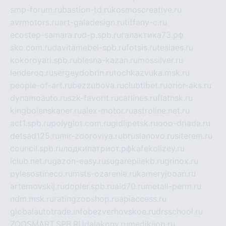
smp-forum.ru
bastion-td.ru
kosmoscreative.ru
avrmotors.ru
art-galadesign.ru
tiffany-c.ru
ecostep-samara.ru
d-p.spb.ru
галактика73.рф
sko.com.ru
davitamebel-spb.ru
fotsis.ru
tesiaes.ru
kokoroyari.spb.ru
blesna-kazan.ru
mossilver.ru
lenderoq.ru
sergeydobrin.ru
tochkazvuka.msk.ru
people-of-art.ru
bezzubova.ru
clubtibet.ru
orior-aks.ru
dynamoauto.ru
szk-favorit.ru
carlines.ru
flatnsk.ru
kingbolenskaner.ru
alex-motor.ru
astroline.net.ru
act1.spb.ru
polyglot.com.ru
gidlipetsk.ru
ooo-driada.ru
detsad125.ru
mir-zdoroviya.ru
bruslanovo.ru
siterem.ru
council.spb.ru
лодкипатриот.рф
kafekolizey.ru
iclub.net.ru
gazon-easy.ru
sugarepilekb.ru
grinox.ru
pylesostineco.ru
msts-ozarenie.ru
kameryjooan.ru
artemovskij.ru
dopler.spb.ru
aid70.ru
metall-perm.ru
ndm.msk.ru
ratingzooshop.ru
apiaccess.ru
globalautotrade.info
bezverhovskoe.ru
drsschool.ru
ZOOSMART.SPB.RU
dalakony.ru
medikijob.ru