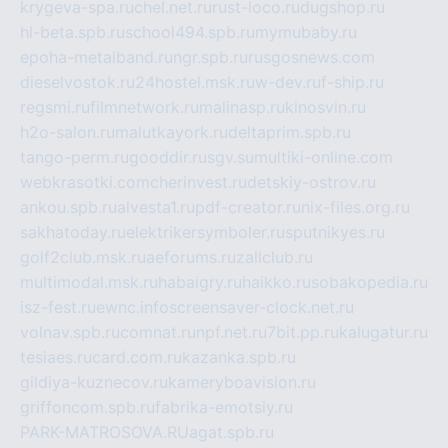
krygeva-spa.ru
chel.net.ru
rust-loco.ru
dugshop.ru
hl-beta.spb.ru
school494.spb.ru
mymubaby.ru
epoha-metalband.ru
ngr.spb.ru
rusgosnews.com
dieselvostok.ru
24hostel.msk.ru
w-dev.ru
f-ship.ru
regsmi.ru
filmnetwork.ru
malinasp.ru
kinosvin.ru
h2o-salon.ru
malutkayork.ru
deltaprim.spb.ru
tango-perm.ru
gooddir.ru
sgv.su
multiki-online.com
webkrasotki.com
cherinvest.ru
detskiy-ostrov.ru
ankou.spb.ru
alvesta1.ru
pdf-creator.ru
nix-files.org.ru
sakhatoday.ru
elektrikersymboler.ru
sputnikyes.ru
golf2club.msk.ru
aeforums.ru
zallclub.ru
multimodal.msk.ru
habaigry.ru
haikko.ru
sobakopedia.ru
isz-fest.ru
ewnc.info
screensaver-clock.net.ru
volnav.spb.ru
comnat.ru
npf.net.ru
7bit.pp.ru
kalugatur.ru
tesiaes.ru
card.com.ru
kazanka.spb.ru
gildiya-kuznecov.ru
kameryboavision.ru
griffoncom.spb.ru
fabrika-emotsiy.ru
PARK-MATROSOVA.RU
agat.spb.ru