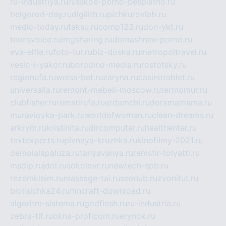
ru-industriya.ru
russkoe-porno-besplatno.ru
belgorod-day.ru
digilith.ru
pichkurovlab.ru
medic-today.ru
taksu.ru
comp123.ru
don-ykt.ru
teensvoice.ru
imgsharing.ru
domashnee-porno.ru
eva-elfie.ru
foto-tur.ru
biz-doska.ru
metropoltravel.ru
veslo-i-yakor.ru
borodino-media.ru
rostotsky.ru
regionufa.ru
weiss-bet.ru
zaryna.ru
casinotablet.ru
universalia.ru
remont-mebeli-moscow.ru
termomur.ru
clubfisher.ru
remstirufa.ru
erdamchi.ru
doramamama.ru
muraviovka-park.ru
worldofwoman.ru
clean-dreams.ru
arkrym.ru
kristinita.ru
dircomputer.ru
healthenter.ru
textexperts.ru
pivnaya-kruzhka.ru
kinofilmy-2021.ru
demolalapaluza.ru
tanyavanya.ru
remstir-tolyatti.ru
msdip.ru
jdol.ru
sokolovr.ru
newtech-spb.ru
rezemkleim.ru
massage-tai.ru
seonub.ru
zvonitut.ru
biolisichka24.ru
mncraft-download.ru
algoritm-sistema.ru
godflesh.ru
ru-industria.ru
zebra-tlt.ru
okna-proficom.ru
erynok.ru