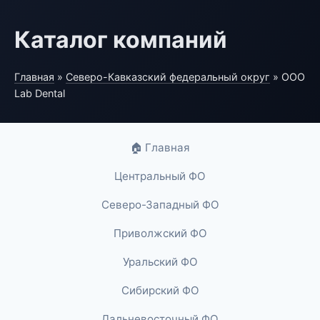
Каталог компаний
Главная
»
Северо-Кавказский федеральный округ
» ООО
Lab Dental
🏠 Главная
Центральный ФО
Северо-Западный ФО
Приволжский ФО
Уральский ФО
Сибирский ФО
Дальневосточный ФО