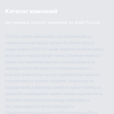
Каталог компаний
Актуальный каталог компаний по всей России
03223.ru
ufille.ru
krasotata.ru
prazdnikdushi.ru
veetbox.ru
cinemapost.ru
ciam-fr.ru
kraft-you.ru
mega-press.ru
03223.ru
web-explore.ru
rastenuya.ru
eurovision-russia.ru
strah-news.ru
freeride-team.ru
itrack-24.ru
sexshopexpress.ru
autostudiopro.ru
alabuga-cityhotel.ru
pornv.ru
atlantpereezd.ru
bud-em-znakomye.ru
a-cdc.ru
elektrostal-news.ru
korolevremont-market.ru
budem-znakomye.ru
oooagrosnab.ru
fpodaso.ru
emfire.ru
pro-otdelky.ru
ukrasotki.ru
seksuzbek.ru
seks-uzbek.ru
porno-vk.ru
sovratili.ru
olecoon.ru
vd-dosug.ru
adonyev.ru
rbc-news.ru
porno-skvirt.ru
krospr.ru
13autor-kolonka.ru
sormol.ru
2rich.ru
hostel-65.ru