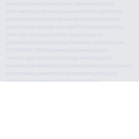
council.spb.ru
лодкипатриот.рф
kafekolizey.ru
iclub.net.ru
gazon-easy.ru
sugarepilekb.ru
grinox.ru
pylesostineco.ru
msts-ozarenie.ru
kameryjooan.ru
artemovskij.ru
dopler.spb.ru
aid70.ru
metall-perm.ru
ndm.msk.ru
ratingzooshop.ru
apiaccess.ru
globalautotrade.info
bezverhovskoe.ru
drsschool.ru
ZOOSMART.SPB.RU
dalakony.ru
medikijob.ru
remontt.spb.ru
photostudia.spb.ru
myragon.ru
terramia.ru
academy62.ru
gardengallereya.ru
rti.com.ru
artem-news.ru
biserinca.ru
krasnodarkurort.com
imshowtv.ru
mebel-v-tule.ru
mobtopik.ru
pcsecurity.net.ru
tool-sib.ru
multimetrunit.ru
sp-tour.ru
fan-cs.ru
santeh-russia.ru
symbian9.net.ru
DSHAIR.RU
tmmotors.spb.ru
xjocuricopii.com
musavtomat.msk.ru
obustrojdom.ru
sovetcik.ru
ybaranovskaya.ru
ppknews.ru
cult-alshei.ru
JAPANRUSSIA.RU
proekciyamebel.ru
imper-finans.ru
rim.org.ru
glamourai.ru
brassminus.ru
zabor-pro.ru
ftn.pp.ru