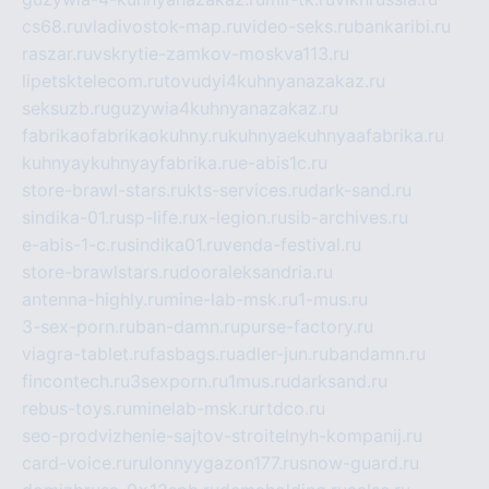
cs68.ru
vladivostok-map.ru
video-seks.ru
bankaribi.ru
raszar.ru
vskrytie-zamkov-moskva113.ru
lipetsktelecom.ru
tovudyi4kuhnyanazakaz.ru
seksuzb.ru
guzywia4kuhnyanazakaz.ru
fabrikaofabrikaokuhny.ru
kuhnyaekuhnyaafabrika.ru
kuhnyaykuhnyayfabrika.ru
e-abis1c.ru
store-brawl-stars.ru
kts-services.ru
dark-sand.ru
sindika-01.ru
sp-life.ru
x-legion.ru
sib-archives.ru
e-abis-1-c.ru
sindika01.ru
venda-festival.ru
store-brawlstars.ru
dooraleksandria.ru
antenna-highly.ru
mine-lab-msk.ru
1-mus.ru
3-sex-porn.ru
ban-damn.ru
purse-factory.ru
viagra-tablet.ru
fasbags.ru
adler-jun.ru
bandamn.ru
fincontech.ru
3sexporn.ru
1mus.ru
darksand.ru
rebus-toys.ru
minelab-msk.ru
rtdco.ru
seo-prodvizhenie-sajtov-stroitelnyh-kompanij.ru
card-voice.ru
rulonnyygazon177.ru
snow-guard.ru