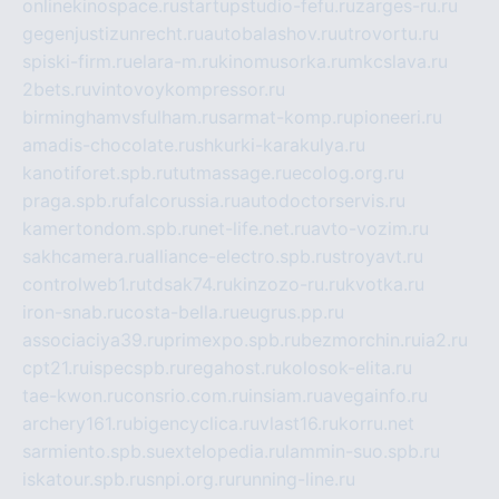
onlinekinospace.ru
startupstudio-fefu.ru
zarges-ru.ru
gegenjustizunrecht.ru
autobalashov.ru
utrovortu.ru
spiski-firm.ru
elara-m.ru
kinomusorka.ru
mkcslava.ru
2bets.ru
vintovoykompressor.ru
birminghamvsfulham.ru
sarmat-komp.ru
pioneeri.ru
amadis-chocolate.ru
shkurki-karakulya.ru
kanotiforet.spb.ru
tutmassage.ru
ecolog.org.ru
praga.spb.ru
falcorussia.ru
autodoctorservis.ru
kamertondom.spb.ru
net-life.net.ru
avto-vozim.ru
sakhcamera.ru
alliance-electro.spb.ru
stroyavt.ru
controlweb1.ru
tdsak74.ru
kinzozo-ru.ru
kvotka.ru
iron-snab.ru
costa-bella.ru
eugrus.pp.ru
associaciya39.ru
primexpo.spb.ru
bezmorchin.ru
ia2.ru
cpt21.ru
ispecspb.ru
regahost.ru
kolosok-elita.ru
tae-kwon.ru
consrio.com.ru
insiam.ru
avegainfo.ru
archery161.ru
bigencyclica.ru
vlast16.ru
korru.net
sarmiento.spb.su
extelopedia.ru
lammin-suo.spb.ru
iskatour.spb.ru
snpi.org.ru
running-line.ru