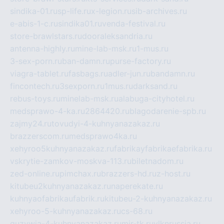
sindika-01.ru
sp-life.ru
x-legion.ru
sib-archives.ru
e-abis-1-c.ru
sindika01.ru
venda-festival.ru
store-brawlstars.ru
dooraleksandria.ru
antenna-highly.ru
mine-lab-msk.ru
1-mus.ru
3-sex-porn.ru
ban-damn.ru
purse-factory.ru
viagra-tablet.ru
fasbags.ru
adler-jun.ru
bandamn.ru
fincontech.ru
3sexporn.ru
1mus.ru
darksand.ru
rebus-toys.ru
minelab-msk.ru
alabuga-cityhotel.ru
medsprawo-4-ka.ru
2864420.ru
blagodarenie-spb.ru
zajmy24.ru
tovudyi-4-kuhnyanazakaz.ru
brazzerscom.ru
medsprawo4ka.ru
xehyroo5kuhnyanazakaz.ru
fabrikayfabrikaefabrika.ru
vskrytie-zamkov-moskva-113.ru
biletnadom.ru
zed-online.ru
pimchax.ru
brazzers-hd.ru
z-host.ru
kitubeu2kuhnyanazakaz.ru
naperekate.ru
kuhnyaofabrikaufabrik.ru
kitubeu-2-kuhnyanazakaz.ru
xehyroo-5-kuhnyanazakaz.ru
cs-68.ru
guzywia-4-kuhnyanazakaz.ru
mir-tk.ru
vlknrussia.ru