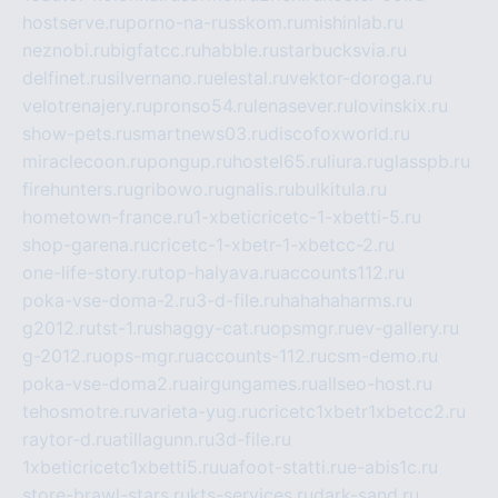
hostserve.ru
porno-na-russkom.ru
mishinlab.ru
neznobi.ru
bigfatcc.ru
habble.ru
starbucksvia.ru
delfinet.ru
silvernano.ru
elestal.ru
vektor-doroga.ru
velotrenajery.ru
pronso54.ru
lenasever.ru
lovinskix.ru
show-pets.ru
smartnews03.ru
discofoxworld.ru
miraclecoon.ru
pongup.ru
hostel65.ru
liura.ru
glasspb.ru
firehunters.ru
gribowo.ru
gnalis.ru
bulkitula.ru
hometown-france.ru
1-xbeticricetc-1-xbetti-5.ru
shop-garena.ru
cricetc-1-xbetr-1-xbetcc-2.ru
one-life-story.ru
top-halyava.ru
accounts112.ru
poka-vse-doma-2.ru
3-d-file.ru
hahahaharms.ru
g2012.ru
tst-1.ru
shaggy-cat.ru
opsmgr.ru
ev-gallery.ru
g-2012.ru
ops-mgr.ru
accounts-112.ru
csm-demo.ru
poka-vse-doma2.ru
airgungames.ru
allseo-host.ru
tehosmotre.ru
varieta-yug.ru
cricetc1xbetr1xbetcc2.ru
raytor-d.ru
atillagunn.ru
3d-file.ru
1xbeticricetc1xbetti5.ru
uafoot-statti.ru
e-abis1c.ru
store-brawl-stars.ru
kts-services.ru
dark-sand.ru