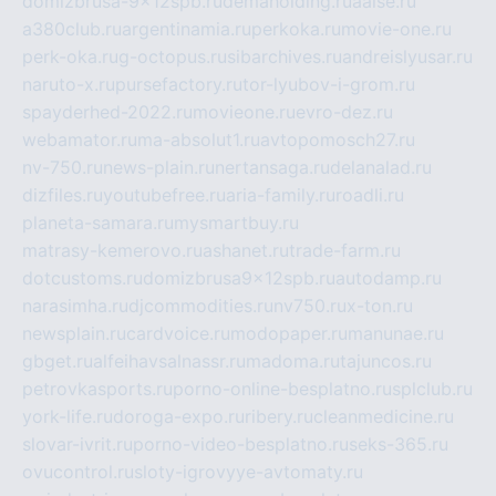
domizbrusa-9x12spb.ru
demaholding.ru
aalse.ru
a380club.ru
argentinamia.ru
perkoka.ru
movie-one.ru
perk-oka.ru
g-octopus.ru
sibarchives.ru
andreislyusar.ru
naruto-x.ru
pursefactory.ru
tor-lyubov-i-grom.ru
spayderhed-2022.ru
movieone.ru
evro-dez.ru
webamator.ru
ma-absolut1.ru
avtopomosch27.ru
nv-750.ru
news-plain.ru
nertansaga.ru
delanalad.ru
dizfiles.ru
youtubefree.ru
aria-family.ru
roadli.ru
planeta-samara.ru
mysmartbuy.ru
matrasy-kemerovo.ru
ashanet.ru
trade-farm.ru
dotcustoms.ru
domizbrusa9x12spb.ru
autodamp.ru
narasimha.ru
djcommodities.ru
nv750.ru
x-ton.ru
newsplain.ru
cardvoice.ru
modopaper.ru
manunae.ru
gbget.ru
alfeihavsalnassr.ru
madoma.ru
tajuncos.ru
petrovkasports.ru
porno-online-besplatno.ru
splclub.ru
york-life.ru
doroga-expo.ru
ribery.ru
cleanmedicine.ru
slovar-ivrit.ru
porno-video-besplatno.ru
seks-365.ru
ovucontrol.ru
sloty-igrovyye-avtomaty.ru