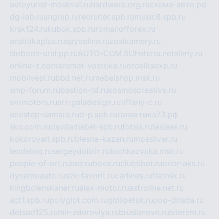
avtoyurist-moskva1.ru
hardware.org.ru
схема-авто.рф
dg-lab.ru
angrup.ru
recruiter.spb.ru
music8.spb.ru
krsk124.ru
kubok.spb.ru
romanofforex.ru
analitikaplus.ru
spyonline.ru
zosikamery.ru
sloboda-ural.pp.ru
AUTO-COM.SU
hohota.net
alimy.ru
online-z.com
aromat-vostoka.ru
otdelkaexp.ru
mobilvest.ru
bbd.net.ru
mebelshop.msk.ru
smp-forum.ru
bastion-td.ru
kosmoscreative.ru
avrmotors.ru
art-galadesign.ru
tiffany-c.ru
ecostep-samara.ru
d-p.spb.ru
галактика73.рф
sko.com.ru
davitamebel-spb.ru
fotsis.ru
tesiaes.ru
kokoroyari.spb.ru
blesna-kazan.ru
mossilver.ru
lenderoq.ru
sergeydobrin.ru
tochkazvuka.msk.ru
people-of-art.ru
bezzubova.ru
clubtibet.ru
orior-aks.ru
dynamoauto.ru
szk-favorit.ru
carlines.ru
flatnsk.ru
kingbolenskaner.ru
alex-motor.ru
astroline.net.ru
act1.spb.ru
polyglot.com.ru
gidlipetsk.ru
ooo-driada.ru
detsad125.ru
mir-zdoroviya.ru
bruslanovo.ru
siterem.ru