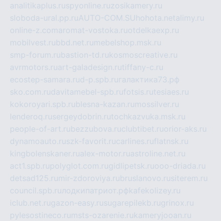
analitikaplus.ru
spyonline.ru
zosikamery.ru
sloboda-ural.pp.ru
AUTO-COM.SU
hohota.net
alimy.ru
online-z.com
aromat-vostoka.ru
otdelkaexp.ru
mobilvest.ru
bbd.net.ru
mebelshop.msk.ru
smp-forum.ru
bastion-td.ru
kosmoscreative.ru
avrmotors.ru
art-galadesign.ru
tiffany-c.ru
ecostep-samara.ru
d-p.spb.ru
галактика73.рф
sko.com.ru
davitamebel-spb.ru
fotsis.ru
tesiaes.ru
kokoroyari.spb.ru
blesna-kazan.ru
mossilver.ru
lenderoq.ru
sergeydobrin.ru
tochkazvuka.msk.ru
people-of-art.ru
bezzubova.ru
clubtibet.ru
orior-aks.ru
dynamoauto.ru
szk-favorit.ru
carlines.ru
flatnsk.ru
kingbolenskaner.ru
alex-motor.ru
astroline.net.ru
act1.spb.ru
polyglot.com.ru
gidlipetsk.ru
ooo-driada.ru
detsad125.ru
mir-zdoroviya.ru
bruslanovo.ru
siterem.ru
council.spb.ru
лодкипатриот.рф
kafekolizey.ru
iclub.net.ru
gazon-easy.ru
sugarepilekb.ru
grinox.ru
pylesostineco.ru
msts-ozarenie.ru
kameryjooan.ru