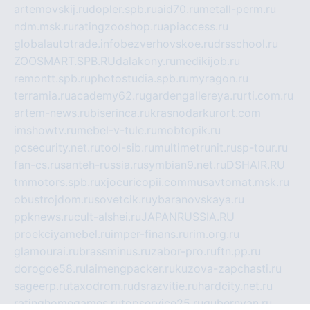
artemovskij.ru
dopler.spb.ru
aid70.ru
metall-perm.ru
ndm.msk.ru
ratingzooshop.ru
apiaccess.ru
globalautotrade.info
bezverhovskoe.ru
drsschool.ru
ZOOSMART.SPB.RU
dalakony.ru
medikijob.ru
remontt.spb.ru
photostudia.spb.ru
myragon.ru
terramia.ru
academy62.ru
gardengallereya.ru
rti.com.ru
artem-news.ru
biserinca.ru
krasnodarkurort.com
imshowtv.ru
mebel-v-tule.ru
mobtopik.ru
pcsecurity.net.ru
tool-sib.ru
multimetrunit.ru
sp-tour.ru
fan-cs.ru
santeh-russia.ru
symbian9.net.ru
DSHAIR.RU
tmmotors.spb.ru
xjocuricopii.com
musavtomat.msk.ru
obustrojdom.ru
sovetcik.ru
ybaranovskaya.ru
ppknews.ru
cult-alshei.ru
JAPANRUSSIA.RU
proekciyamebel.ru
imper-finans.ru
rim.org.ru
glamourai.ru
brassminus.ru
zabor-pro.ru
ftn.pp.ru
dorogoe58.ru
laimengpacker.ru
kuzova-zapchasti.ru
sageerp.ru
taxodrom.ru
dsrazvitie.ru
hardcity.net.ru
ratinghomegames.ru
topservice25.ru
gubernyan.ru