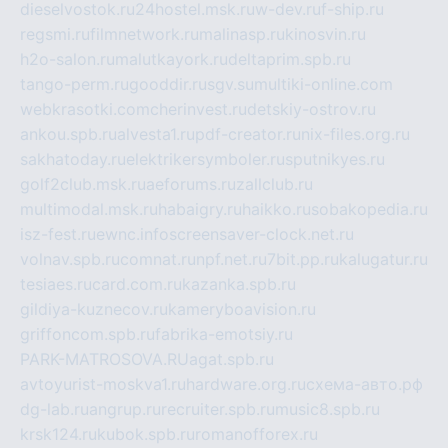
dieselvostok.ru
24hostel.msk.ru
w-dev.ru
f-ship.ru
regsmi.ru
filmnetwork.ru
malinasp.ru
kinosvin.ru
h2o-salon.ru
malutkayork.ru
deltaprim.spb.ru
tango-perm.ru
gooddir.ru
sgv.su
multiki-online.com
webkrasotki.com
cherinvest.ru
detskiy-ostrov.ru
ankou.spb.ru
alvesta1.ru
pdf-creator.ru
nix-files.org.ru
sakhatoday.ru
elektrikersymboler.ru
sputnikyes.ru
golf2club.msk.ru
aeforums.ru
zallclub.ru
multimodal.msk.ru
habaigry.ru
haikko.ru
sobakopedia.ru
isz-fest.ru
ewnc.info
screensaver-clock.net.ru
volnav.spb.ru
comnat.ru
npf.net.ru
7bit.pp.ru
kalugatur.ru
tesiaes.ru
card.com.ru
kazanka.spb.ru
gildiya-kuznecov.ru
kameryboavision.ru
griffoncom.spb.ru
fabrika-emotsiy.ru
PARK-MATROSOVA.RU
agat.spb.ru
avtoyurist-moskva1.ru
hardware.org.ru
схема-авто.рф
dg-lab.ru
angrup.ru
recruiter.spb.ru
music8.spb.ru
krsk124.ru
kubok.spb.ru
romanofforex.ru