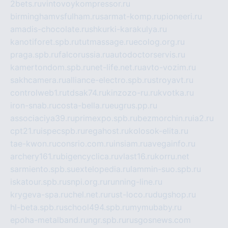
2bets.ru
vintovoykompressor.ru
birminghamvsfulham.ru
sarmat-komp.ru
pioneeri.ru
amadis-chocolate.ru
shkurki-karakulya.ru
kanotiforet.spb.ru
tutmassage.ru
ecolog.org.ru
praga.spb.ru
falcorussia.ru
autodoctorservis.ru
kamertondom.spb.ru
net-life.net.ru
avto-vozim.ru
sakhcamera.ru
alliance-electro.spb.ru
stroyavt.ru
controlweb1.ru
tdsak74.ru
kinzozo-ru.ru
kvotka.ru
iron-snab.ru
costa-bella.ru
eugrus.pp.ru
associaciya39.ru
primexpo.spb.ru
bezmorchin.ru
ia2.ru
cpt21.ru
ispecspb.ru
regahost.ru
kolosok-elita.ru
tae-kwon.ru
consrio.com.ru
insiam.ru
avegainfo.ru
archery161.ru
bigencyclica.ru
vlast16.ru
korru.net
sarmiento.spb.su
extelopedia.ru
lammin-suo.spb.ru
iskatour.spb.ru
snpi.org.ru
running-line.ru
krygeva-spa.ru
chel.net.ru
rust-loco.ru
dugshop.ru
hl-beta.spb.ru
school494.spb.ru
mymubaby.ru
epoha-metalband.ru
ngr.spb.ru
rusgosnews.com