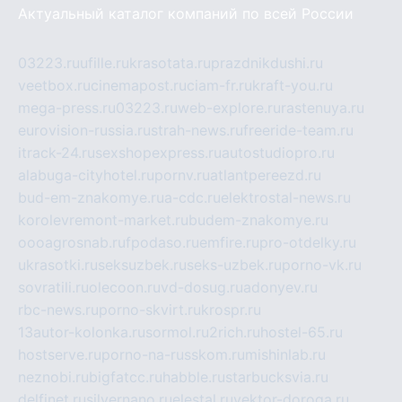
Актуальный каталог компаний по всей России
03223.ru
ufille.ru
krasotata.ru
prazdnikdushi.ru
veetbox.ru
cinemapost.ru
ciam-fr.ru
kraft-you.ru
mega-press.ru
03223.ru
web-explore.ru
rastenuya.ru
eurovision-russia.ru
strah-news.ru
freeride-team.ru
itrack-24.ru
sexshopexpress.ru
autostudiopro.ru
alabuga-cityhotel.ru
pornv.ru
atlantpereezd.ru
bud-em-znakomye.ru
a-cdc.ru
elektrostal-news.ru
korolevremont-market.ru
budem-znakomye.ru
oooagrosnab.ru
fpodaso.ru
emfire.ru
pro-otdelky.ru
ukrasotki.ru
seksuzbek.ru
seks-uzbek.ru
porno-vk.ru
sovratili.ru
olecoon.ru
vd-dosug.ru
adonyev.ru
rbc-news.ru
porno-skvirt.ru
krospr.ru
13autor-kolonka.ru
sormol.ru
2rich.ru
hostel-65.ru
hostserve.ru
porno-na-russkom.ru
mishinlab.ru
neznobi.ru
bigfatcc.ru
habble.ru
starbucksvia.ru
delfinet.ru
silvernano.ru
elestal.ru
vektor-doroga.ru