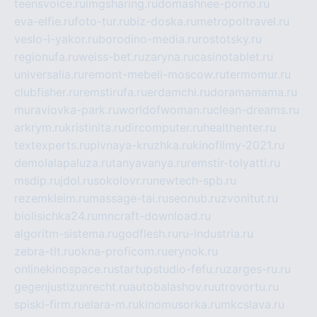
teensvoice.ru
imgsharing.ru
domashnee-porno.ru
eva-elfie.ru
foto-tur.ru
biz-doska.ru
metropoltravel.ru
veslo-i-yakor.ru
borodino-media.ru
rostotsky.ru
regionufa.ru
weiss-bet.ru
zaryna.ru
casinotablet.ru
universalia.ru
remont-mebeli-moscow.ru
termomur.ru
clubfisher.ru
remstirufa.ru
erdamchi.ru
doramamama.ru
muraviovka-park.ru
worldofwoman.ru
clean-dreams.ru
arkrym.ru
kristinita.ru
dircomputer.ru
healthenter.ru
textexperts.ru
pivnaya-kruzhka.ru
kinofilmy-2021.ru
demolalapaluza.ru
tanyavanya.ru
remstir-tolyatti.ru
msdip.ru
jdol.ru
sokolovr.ru
newtech-spb.ru
rezemkleim.ru
massage-tai.ru
seonub.ru
zvonitut.ru
biolisichka24.ru
mncraft-download.ru
algoritm-sistema.ru
godflesh.ru
ru-industria.ru
zebra-tlt.ru
okna-proficom.ru
erynok.ru
onlinekinospace.ru
startupstudio-fefu.ru
zarges-ru.ru
gegenjustizunrecht.ru
autobalashov.ru
utrovortu.ru
spiski-firm.ru
elara-m.ru
kinomusorka.ru
mkcslava.ru