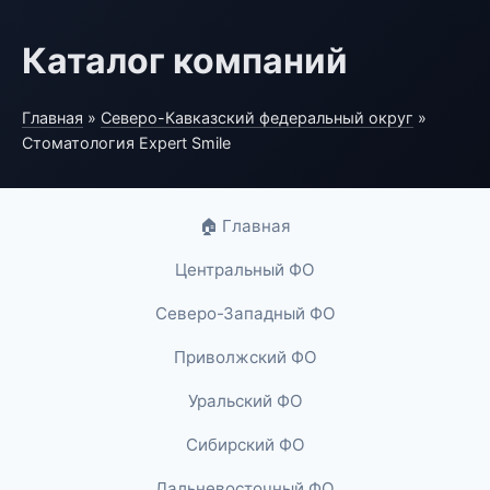
Каталог компаний
Главная
»
Северо-Кавказский федеральный округ
»
Стоматология Expert Smile
🏠 Главная
Центральный ФО
Северо-Западный ФО
Приволжский ФО
Уральский ФО
Сибирский ФО
Дальневосточный ФО