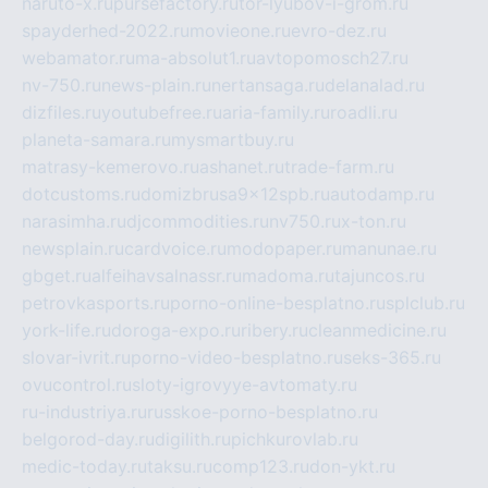
naruto-x.ru
pursefactory.ru
tor-lyubov-i-grom.ru
spayderhed-2022.ru
movieone.ru
evro-dez.ru
webamator.ru
ma-absolut1.ru
avtopomosch27.ru
nv-750.ru
news-plain.ru
nertansaga.ru
delanalad.ru
dizfiles.ru
youtubefree.ru
aria-family.ru
roadli.ru
planeta-samara.ru
mysmartbuy.ru
matrasy-kemerovo.ru
ashanet.ru
trade-farm.ru
dotcustoms.ru
domizbrusa9x12spb.ru
autodamp.ru
narasimha.ru
djcommodities.ru
nv750.ru
x-ton.ru
newsplain.ru
cardvoice.ru
modopaper.ru
manunae.ru
gbget.ru
alfeihavsalnassr.ru
madoma.ru
tajuncos.ru
petrovkasports.ru
porno-online-besplatno.ru
splclub.ru
york-life.ru
doroga-expo.ru
ribery.ru
cleanmedicine.ru
slovar-ivrit.ru
porno-video-besplatno.ru
seks-365.ru
ovucontrol.ru
sloty-igrovyye-avtomaty.ru
ru-industriya.ru
russkoe-porno-besplatno.ru
belgorod-day.ru
digilith.ru
pichkurovlab.ru
medic-today.ru
taksu.ru
comp123.ru
don-ykt.ru