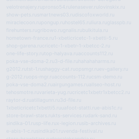
velotrenajery.ru
pronso54.ru
lenasever.ru
lovinskix.ru
show-pets.ru
smartnews03.ru
discofoxworld.ru
miraclecoon.ru
pongup.ru
hostel65.ru
liura.ru
glasspb.ru
firehunters.ru
gribowo.ru
gnalis.ru
bulkitula.ru
hometown-france.ru
1-xbeticricetc-1-xbetti-5.ru
shop-garena.ru
cricetc-1-xbetr-1-xbetcc-2.ru
one-life-story.ru
top-halyava.ru
accounts112.ru
poka-vse-doma-2.ru
3-d-file.ru
hahahaharms.ru
g2012.ru
tst-1.ru
shaggy-cat.ru
opsmgr.ru
ev-gallery.ru
g-2012.ru
ops-mgr.ru
accounts-112.ru
csm-demo.ru
poka-vse-doma2.ru
airgungames.ru
allseo-host.ru
tehosmotre.ru
varieta-yug.ru
cricetc1xbetr1xbetcc2.ru
raytor-d.ru
atillagunn.ru
3d-file.ru
1xbeticricetc1xbetti5.ru
uafoot-statti.ru
e-abis1c.ru
store-brawl-stars.ru
kts-services.ru
dark-sand.ru
sindika-01.ru
sp-life.ru
x-legion.ru
sib-archives.ru
e-abis-1-c.ru
sindika01.ru
venda-festival.ru
store-brawlstars.ru
dooraleksandria.ru