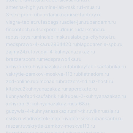
antenna-highly.ru
mine-lab-msk.ru
1-mus.ru
3-sex-porn.ru
ban-damn.ru
purse-factory.ru
viagra-tablet.ru
fasbags.ru
adler-jun.ru
bandamn.ru
fincontech.ru
3sexporn.ru
1mus.ru
darksand.ru
rebus-toys.ru
minelab-msk.ru
alabuga-cityhotel.ru
medsprawo-4-ka.ru
2864420.ru
blagodarenie-spb.ru
zajmy24.ru
tovudyi-4-kuhnyanazakaz.ru
brazzerscom.ru
medsprawo4ka.ru
xehyroo5kuhnyanazakaz.ru
fabrikayfabrikaefabrika.ru
vskrytie-zamkov-moskva-113.ru
biletnadom.ru
zed-online.ru
pimchax.ru
brazzers-hd.ru
z-host.ru
kitubeu2kuhnyanazakaz.ru
naperekate.ru
kuhnyaofabrikaufabrik.ru
kitubeu-2-kuhnyanazakaz.ru
xehyroo-5-kuhnyanazakaz.ru
cs-68.ru
guzywia-4-kuhnyanazakaz.ru
mir-tk.ru
vlknrussia.ru
cs68.ru
vladivostok-map.ru
video-seks.ru
bankaribi.ru
raszar.ru
vskrytie-zamkov-moskva113.ru