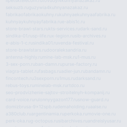
lipetsktelecom.ru
tovudyi4kuhnyanazakaz.ru
seksuzb.ru
guzywia4kuhnyanazakaz.ru
fabrikaofabrikaokuhny.ru
kuhnyaekuhnyaafabrika.ru
kuhnyaykuhnyayfabrika.ru
e-abis1c.ru
store-brawl-stars.ru
kts-services.ru
dark-sand.ru
sindika-01.ru
sp-life.ru
x-legion.ru
sib-archives.ru
e-abis-1-c.ru
sindika01.ru
venda-festival.ru
store-brawlstars.ru
dooraleksandria.ru
antenna-highly.ru
mine-lab-msk.ru
1-mus.ru
3-sex-porn.ru
ban-damn.ru
purse-factory.ru
viagra-tablet.ru
fasbags.ru
adler-jun.ru
bandamn.ru
fincontech.ru
3sexporn.ru
1mus.ru
darksand.ru
rebus-toys.ru
minelab-msk.ru
rtdco.ru
seo-prodvizhenie-sajtov-stroitelnyh-kompanij.ru
card-voice.ru
rulonnyygazon177.ru
snow-guard.ru
domizbrusa-9x12spb.ru
demaholding.ru
aalse.ru
a380club.ru
argentinamia.ru
perkoka.ru
movie-one.ru
perk-oka.ru
g-octopus.ru
sibarchives.ru
andreislyusar.ru