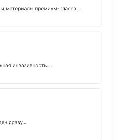
 и материалы премиум-класса....
ая инвазивность....
н сразу....