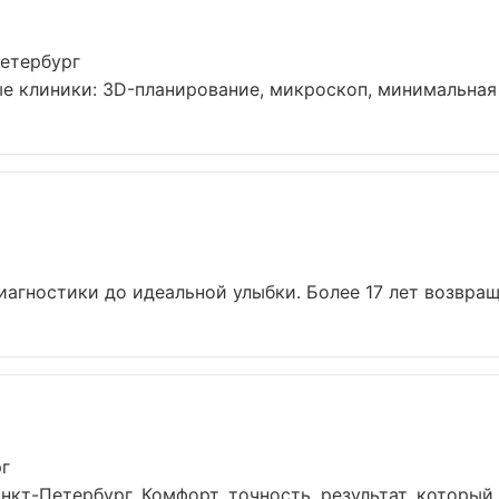
етербург
 клиники: 3D-планирование, микроскоп, минимальная и
иагностики до идеальной улыбки. Более 17 лет возвращ
рг
кт-Петербург. Комфорт, точность, результат, который в