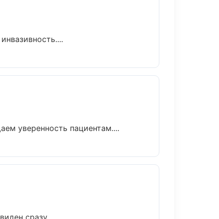
нвазивность....
аем уверенность пациентам....
иден сразу....