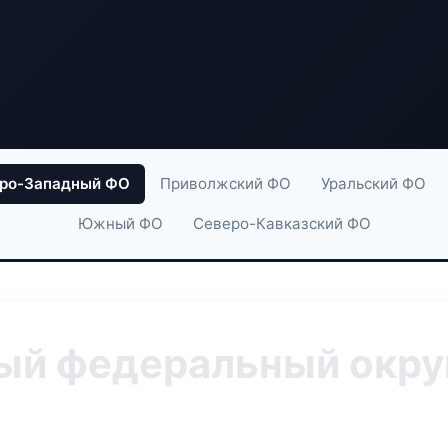
ро-Западный ФО
Приволжский ФО
Уральский ФО
Южный ФО
Северо-Кавказский ФО
й федеральный округ