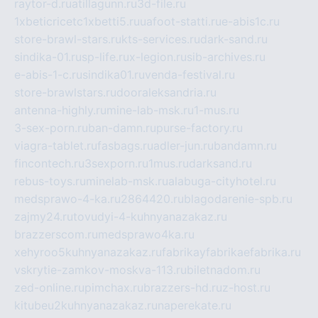
raytor-d.ru
atillagunn.ru
3d-file.ru
1xbeticricetc1xbetti5.ru
uafoot-statti.ru
e-abis1c.ru
store-brawl-stars.ru
kts-services.ru
dark-sand.ru
sindika-01.ru
sp-life.ru
x-legion.ru
sib-archives.ru
e-abis-1-c.ru
sindika01.ru
venda-festival.ru
store-brawlstars.ru
dooraleksandria.ru
antenna-highly.ru
mine-lab-msk.ru
1-mus.ru
3-sex-porn.ru
ban-damn.ru
purse-factory.ru
viagra-tablet.ru
fasbags.ru
adler-jun.ru
bandamn.ru
fincontech.ru
3sexporn.ru
1mus.ru
darksand.ru
rebus-toys.ru
minelab-msk.ru
alabuga-cityhotel.ru
medsprawo-4-ka.ru
2864420.ru
blagodarenie-spb.ru
zajmy24.ru
tovudyi-4-kuhnyanazakaz.ru
brazzerscom.ru
medsprawo4ka.ru
xehyroo5kuhnyanazakaz.ru
fabrikayfabrikaefabrika.ru
vskrytie-zamkov-moskva-113.ru
biletnadom.ru
zed-online.ru
pimchax.ru
brazzers-hd.ru
z-host.ru
kitubeu2kuhnyanazakaz.ru
naperekate.ru