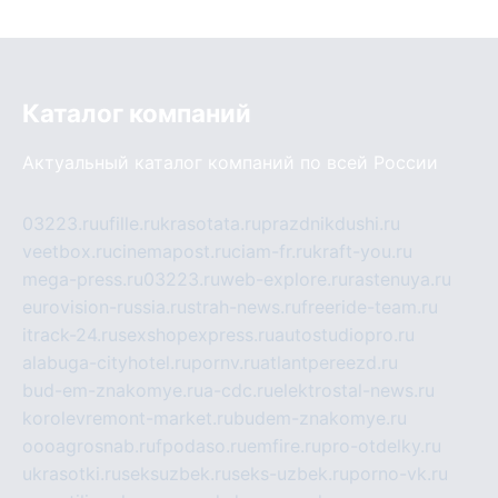
Каталог компаний
Актуальный каталог компаний по всей России
03223.ru
ufille.ru
krasotata.ru
prazdnikdushi.ru
veetbox.ru
cinemapost.ru
ciam-fr.ru
kraft-you.ru
mega-press.ru
03223.ru
web-explore.ru
rastenuya.ru
eurovision-russia.ru
strah-news.ru
freeride-team.ru
itrack-24.ru
sexshopexpress.ru
autostudiopro.ru
alabuga-cityhotel.ru
pornv.ru
atlantpereezd.ru
bud-em-znakomye.ru
a-cdc.ru
elektrostal-news.ru
korolevremont-market.ru
budem-znakomye.ru
oooagrosnab.ru
fpodaso.ru
emfire.ru
pro-otdelky.ru
ukrasotki.ru
seksuzbek.ru
seks-uzbek.ru
porno-vk.ru