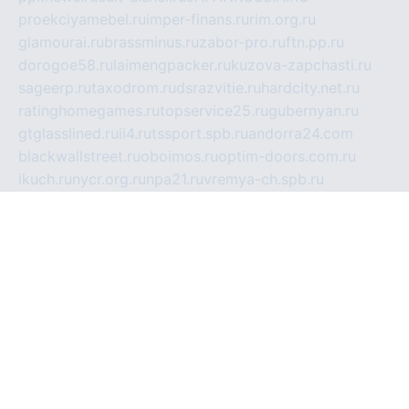
proekciyamebel.ru
imper-finans.ru
rim.org.ru
glamourai.ru
brassminus.ru
zabor-pro.ru
ftn.pp.ru
dorogoe58.ru
laimengpacker.ru
kuzova-zapchasti.ru
sageerp.ru
taxodrom.ru
dsrazvitie.ru
hardcity.net.ru
ratinghomegames.ru
topservice25.ru
gubernyan.ru
gtglasslined.ru
ii4.ru
tssport.spb.ru
andorra24.com
blackwallstreet.ru
oboimos.ru
optim-doors.com.ru
ikuch.ru
nycr.org.ru
npa21.ru
vremya-ch.spb.ru
desert000.ru
ivtorgi.ru
ifiori.ru
catalog-statei.ru
dcv.org.ru
spetsmaster174.ru
ipkameryhiseeu.ru
dum26.ru
ruspol.spb.ru
fr-opendp.ru
kam-solnyshko.ru
cheyenne-arapaho.ru
sevzapmetal.spb.ru
ted-lapidus.spb.ru
parasite-eliminator.ru
sigma-complete.ru
modernworld.ru
dama-moda.ru
eholot-group.ru
sk-nvkz.ru
DRONGOLD.RU
democratia2.ru
i-farmer.ru
mass-sport.org
jablonex.spb.ru
bookmess.ru
linkword.ru
refineua.com.ru
cs-spec.net.ru
altay-mebel.ru