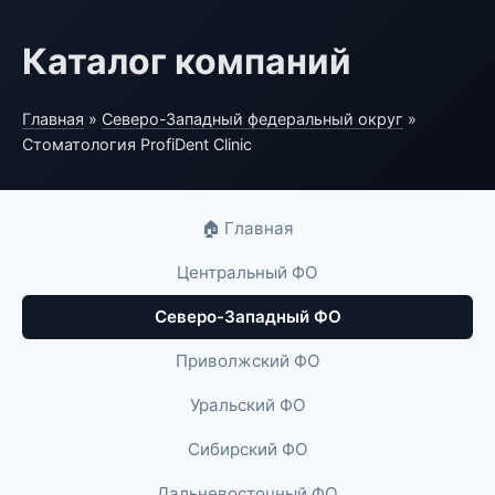
Каталог компаний
Главная
»
Северо-Западный федеральный округ
»
Стоматология ProfiDent Clinic
🏠 Главная
Центральный ФО
Северо-Западный ФО
Приволжский ФО
Уральский ФО
Сибирский ФО
Дальневосточный ФО