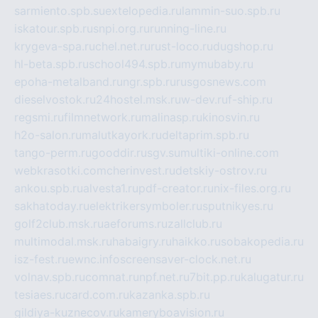
sarmiento.spb.su
extelopedia.ru
lammin-suo.spb.ru
iskatour.spb.ru
snpi.org.ru
running-line.ru
krygeva-spa.ru
chel.net.ru
rust-loco.ru
dugshop.ru
hl-beta.spb.ru
school494.spb.ru
mymubaby.ru
epoha-metalband.ru
ngr.spb.ru
rusgosnews.com
dieselvostok.ru
24hostel.msk.ru
w-dev.ru
f-ship.ru
regsmi.ru
filmnetwork.ru
malinasp.ru
kinosvin.ru
h2o-salon.ru
malutkayork.ru
deltaprim.spb.ru
tango-perm.ru
gooddir.ru
sgv.su
multiki-online.com
webkrasotki.com
cherinvest.ru
detskiy-ostrov.ru
ankou.spb.ru
alvesta1.ru
pdf-creator.ru
nix-files.org.ru
sakhatoday.ru
elektrikersymboler.ru
sputnikyes.ru
golf2club.msk.ru
aeforums.ru
zallclub.ru
multimodal.msk.ru
habaigry.ru
haikko.ru
sobakopedia.ru
isz-fest.ru
ewnc.info
screensaver-clock.net.ru
volnav.spb.ru
comnat.ru
npf.net.ru
7bit.pp.ru
kalugatur.ru
tesiaes.ru
card.com.ru
kazanka.spb.ru
gildiya-kuznecov.ru
kameryboavision.ru