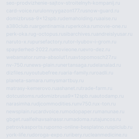
seo-prodvizhenie-sajtov-stroitelnyh-kompanij.ru
card-voice.ru
rulonnyygazon177.ru
snow-guard.ru
domizbrusa-9x12spb.ru
demaholding.ru
aalse.ru
a380club.ru
argentinamia.ru
perkoka.ru
movie-one.ru
perk-oka.ru
g-octopus.ru
sibarchives.ru
andreislyusar.ru
naruto-x.ru
pursefactory.ru
tor-lyubov-i-grom.ru
spayderhed-2022.ru
movieone.ru
evro-dez.ru
webamator.ru
ma-absolut1.ru
avtopomosch27.ru
nv-750.ru
news-plain.ru
nertansaga.ru
delanalad.ru
dizfiles.ru
youtubefree.ru
aria-family.ru
roadli.ru
planeta-samara.ru
mysmartbuy.ru
matrasy-kemerovo.ru
ashanet.ru
trade-farm.ru
dotcustoms.ru
domizbrusa9x12spb.ru
autodamp.ru
narasimha.ru
djcommodities.ru
nv750.ru
x-ton.ru
newsplain.ru
cardvoice.ru
modopaper.ru
manunae.ru
gbget.ru
alfeihavsalnassr.ru
madoma.ru
tajuncos.ru
petrovkasports.ru
porno-online-besplatno.ru
splclub.ru
york-life.ru
doroga-expo.ru
ribery.ru
cleanmedicine.ru