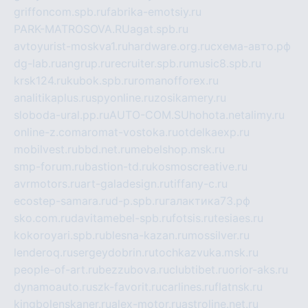
griffoncom.spb.ru
fabrika-emotsiy.ru
PARK-MATROSOVA.RU
agat.spb.ru
avtoyurist-moskva1.ru
hardware.org.ru
схема-авто.рф
dg-lab.ru
angrup.ru
recruiter.spb.ru
music8.spb.ru
krsk124.ru
kubok.spb.ru
romanofforex.ru
analitikaplus.ru
spyonline.ru
zosikamery.ru
sloboda-ural.pp.ru
AUTO-COM.SU
hohota.net
alimy.ru
online-z.com
aromat-vostoka.ru
otdelkaexp.ru
mobilvest.ru
bbd.net.ru
mebelshop.msk.ru
smp-forum.ru
bastion-td.ru
kosmoscreative.ru
avrmotors.ru
art-galadesign.ru
tiffany-c.ru
ecostep-samara.ru
d-p.spb.ru
галактика73.рф
sko.com.ru
davitamebel-spb.ru
fotsis.ru
tesiaes.ru
kokoroyari.spb.ru
blesna-kazan.ru
mossilver.ru
lenderoq.ru
sergeydobrin.ru
tochkazvuka.msk.ru
people-of-art.ru
bezzubova.ru
clubtibet.ru
orior-aks.ru
dynamoauto.ru
szk-favorit.ru
carlines.ru
flatnsk.ru
kingbolenskaner.ru
alex-motor.ru
astroline.net.ru