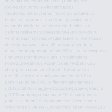
sovratili.ru
olecoon.ru
vd-dosug.ru
adonyev.ru
rbc-news.ru
porno-skvirt.ru
krospr.ru
13autor-kolonka.ru
sormol.ru
2rich.ru
hostel-65.ru
hostserve.ru
porno-na-russkom.ru
mishinlab.ru
neznobi.ru
bigfatcc.ru
habble.ru
starbucksvia.ru
delfinet.ru
silvernano.ru
elestal.ru
vektor-doroga.ru
velotrenajery.ru
pronso54.ru
lenasever.ru
lovinskix.ru
show-pets.ru
smartnews03.ru
discofoxworld.ru
miraclecoon.ru
pongup.ru
hostel65.ru
liura.ru
glasspb.ru
firehunters.ru
gribowo.ru
gnalis.ru
bulkitula.ru
hometown-france.ru
1-xbeticricetc-1-xbetti-5.ru
shop-garena.ru
cricetc-1-xbetr-1-xbetcc-2.ru
one-life-story.ru
top-halyava.ru
accounts112.ru
poka-vse-doma-2.ru
3-d-file.ru
hahahaharms.ru
g2012.ru
tst-1.ru
shaggy-cat.ru
opsmgr.ru
ev-gallery.ru
g-2012.ru
ops-mgr.ru
accounts-112.ru
csm-demo.ru
poka-vse-doma2.ru
airgungames.ru
allseo-host.ru
tehosmotre.ru
varieta-yug.ru
cricetc1xbetr1xbetcc2.ru