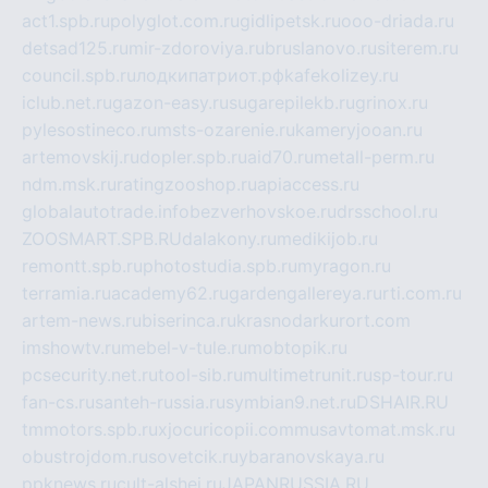
act1.spb.ru
polyglot.com.ru
gidlipetsk.ru
ooo-driada.ru
detsad125.ru
mir-zdoroviya.ru
bruslanovo.ru
siterem.ru
council.spb.ru
лодкипатриот.рф
kafekolizey.ru
iclub.net.ru
gazon-easy.ru
sugarepilekb.ru
grinox.ru
pylesostineco.ru
msts-ozarenie.ru
kameryjooan.ru
artemovskij.ru
dopler.spb.ru
aid70.ru
metall-perm.ru
ndm.msk.ru
ratingzooshop.ru
apiaccess.ru
globalautotrade.info
bezverhovskoe.ru
drsschool.ru
ZOOSMART.SPB.RU
dalakony.ru
medikijob.ru
remontt.spb.ru
photostudia.spb.ru
myragon.ru
terramia.ru
academy62.ru
gardengallereya.ru
rti.com.ru
artem-news.ru
biserinca.ru
krasnodarkurort.com
imshowtv.ru
mebel-v-tule.ru
mobtopik.ru
pcsecurity.net.ru
tool-sib.ru
multimetrunit.ru
sp-tour.ru
fan-cs.ru
santeh-russia.ru
symbian9.net.ru
DSHAIR.RU
tmmotors.spb.ru
xjocuricopii.com
musavtomat.msk.ru
obustrojdom.ru
sovetcik.ru
ybaranovskaya.ru
ppknews.ru
cult-alshei.ru
JAPANRUSSIA.RU