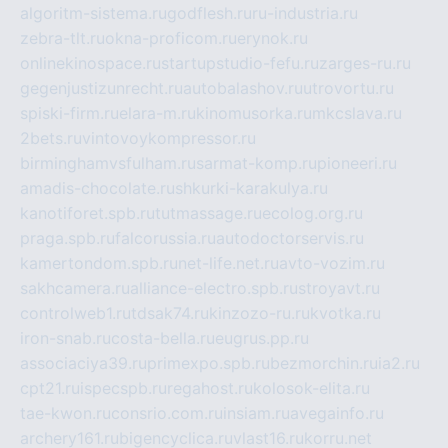
algoritm-sistema.ru
godflesh.ru
ru-industria.ru
zebra-tlt.ru
okna-proficom.ru
erynok.ru
onlinekinospace.ru
startupstudio-fefu.ru
zarges-ru.ru
gegenjustizunrecht.ru
autobalashov.ru
utrovortu.ru
spiski-firm.ru
elara-m.ru
kinomusorka.ru
mkcslava.ru
2bets.ru
vintovoykompressor.ru
birminghamvsfulham.ru
sarmat-komp.ru
pioneeri.ru
amadis-chocolate.ru
shkurki-karakulya.ru
kanotiforet.spb.ru
tutmassage.ru
ecolog.org.ru
praga.spb.ru
falcorussia.ru
autodoctorservis.ru
kamertondom.spb.ru
net-life.net.ru
avto-vozim.ru
sakhcamera.ru
alliance-electro.spb.ru
stroyavt.ru
controlweb1.ru
tdsak74.ru
kinzozo-ru.ru
kvotka.ru
iron-snab.ru
costa-bella.ru
eugrus.pp.ru
associaciya39.ru
primexpo.spb.ru
bezmorchin.ru
ia2.ru
cpt21.ru
ispecspb.ru
regahost.ru
kolosok-elita.ru
tae-kwon.ru
consrio.com.ru
insiam.ru
avegainfo.ru
archery161.ru
bigencyclica.ru
vlast16.ru
korru.net