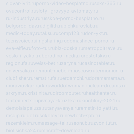
slovar-ivrit.ru
porno-video-besplatno.ru
seks-365.ru
ovucontrol.ru
sloty-igrovyye-avtomaty.ru
ru-industriya.ru
russkoe-porno-besplatno.ru
belgorod-day.ru
digilith.ru
pichkurovlab.ru
medic-today.ru
taksu.ru
comp123.ru
don-ykt.ru
teensvoice.ru
imgsharing.ru
domashnee-porno.ru
eva-elfie.ru
foto-tur.ru
biz-doska.ru
metropoltravel.ru
veslo-i-yakor.ru
borodino-media.ru
rostotsky.ru
regionufa.ru
weiss-bet.ru
zaryna.ru
casinotablet.ru
universalia.ru
remont-mebeli-moscow.ru
termomur.ru
clubfisher.ru
remstirufa.ru
erdamchi.ru
doramamama.ru
muraviovka-park.ru
worldofwoman.ru
clean-dreams.ru
arkrym.ru
kristinita.ru
dircomputer.ru
healthenter.ru
textexperts.ru
pivnaya-kruzhka.ru
kinofilmy-2021.ru
demolalapaluza.ru
tanyavanya.ru
remstir-tolyatti.ru
msdip.ru
jdol.ru
sokolovr.ru
newtech-spb.ru
rezemkleim.ru
massage-tai.ru
seonub.ru
zvonitut.ru
biolisichka24.ru
mncraft-download.ru