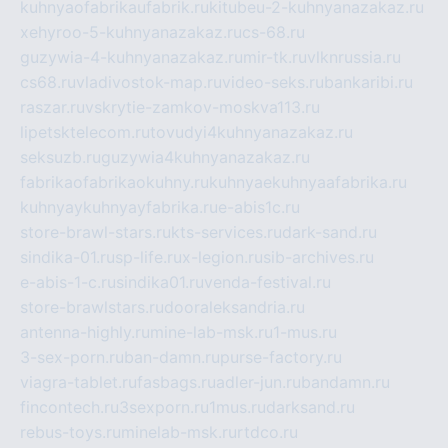
kuhnyaofabrikaufabrik.ru
kitubeu-2-kuhnyanazakaz.ru
xehyroo-5-kuhnyanazakaz.ru
cs-68.ru
guzywia-4-kuhnyanazakaz.ru
mir-tk.ru
vlknrussia.ru
cs68.ru
vladivostok-map.ru
video-seks.ru
bankaribi.ru
raszar.ru
vskrytie-zamkov-moskva113.ru
lipetsktelecom.ru
tovudyi4kuhnyanazakaz.ru
seksuzb.ru
guzywia4kuhnyanazakaz.ru
fabrikaofabrikaokuhny.ru
kuhnyaekuhnyaafabrika.ru
kuhnyaykuhnyayfabrika.ru
e-abis1c.ru
store-brawl-stars.ru
kts-services.ru
dark-sand.ru
sindika-01.ru
sp-life.ru
x-legion.ru
sib-archives.ru
e-abis-1-c.ru
sindika01.ru
venda-festival.ru
store-brawlstars.ru
dooraleksandria.ru
antenna-highly.ru
mine-lab-msk.ru
1-mus.ru
3-sex-porn.ru
ban-damn.ru
purse-factory.ru
viagra-tablet.ru
fasbags.ru
adler-jun.ru
bandamn.ru
fincontech.ru
3sexporn.ru
1mus.ru
darksand.ru
rebus-toys.ru
minelab-msk.ru
rtdco.ru