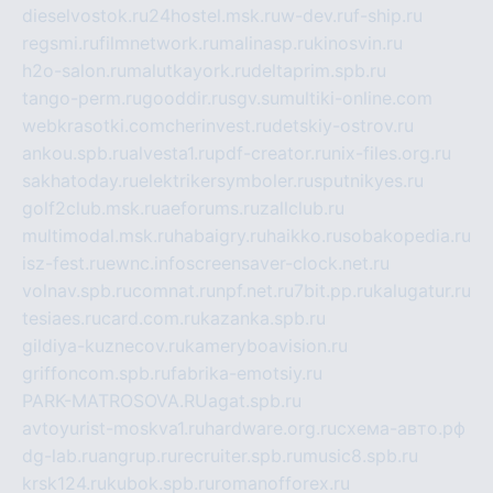
dieselvostok.ru
24hostel.msk.ru
w-dev.ru
f-ship.ru
regsmi.ru
filmnetwork.ru
malinasp.ru
kinosvin.ru
h2o-salon.ru
malutkayork.ru
deltaprim.spb.ru
tango-perm.ru
gooddir.ru
sgv.su
multiki-online.com
webkrasotki.com
cherinvest.ru
detskiy-ostrov.ru
ankou.spb.ru
alvesta1.ru
pdf-creator.ru
nix-files.org.ru
sakhatoday.ru
elektrikersymboler.ru
sputnikyes.ru
golf2club.msk.ru
aeforums.ru
zallclub.ru
multimodal.msk.ru
habaigry.ru
haikko.ru
sobakopedia.ru
isz-fest.ru
ewnc.info
screensaver-clock.net.ru
volnav.spb.ru
comnat.ru
npf.net.ru
7bit.pp.ru
kalugatur.ru
tesiaes.ru
card.com.ru
kazanka.spb.ru
gildiya-kuznecov.ru
kameryboavision.ru
griffoncom.spb.ru
fabrika-emotsiy.ru
PARK-MATROSOVA.RU
agat.spb.ru
avtoyurist-moskva1.ru
hardware.org.ru
схема-авто.рф
dg-lab.ru
angrup.ru
recruiter.spb.ru
music8.spb.ru
krsk124.ru
kubok.spb.ru
romanofforex.ru