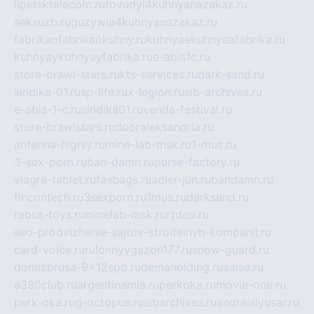
lipetsktelecom.ru
tovudyi4kuhnyanazakaz.ru
seksuzb.ru
guzywia4kuhnyanazakaz.ru
fabrikaofabrikaokuhny.ru
kuhnyaekuhnyaafabrika.ru
kuhnyaykuhnyayfabrika.ru
e-abis1c.ru
store-brawl-stars.ru
kts-services.ru
dark-sand.ru
sindika-01.ru
sp-life.ru
x-legion.ru
sib-archives.ru
e-abis-1-c.ru
sindika01.ru
venda-festival.ru
store-brawlstars.ru
dooraleksandria.ru
antenna-highly.ru
mine-lab-msk.ru
1-mus.ru
3-sex-porn.ru
ban-damn.ru
purse-factory.ru
viagra-tablet.ru
fasbags.ru
adler-jun.ru
bandamn.ru
fincontech.ru
3sexporn.ru
1mus.ru
darksand.ru
rebus-toys.ru
minelab-msk.ru
rtdco.ru
seo-prodvizhenie-sajtov-stroitelnyh-kompanij.ru
card-voice.ru
rulonnyygazon177.ru
snow-guard.ru
domizbrusa-9x12spb.ru
demaholding.ru
aalse.ru
a380club.ru
argentinamia.ru
perkoka.ru
movie-one.ru
perk-oka.ru
g-octopus.ru
sibarchives.ru
andreislyusar.ru