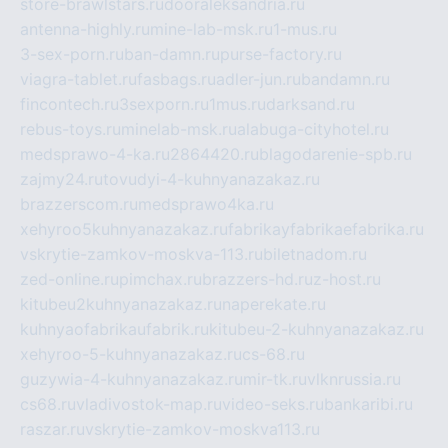
store-brawlstars.ru
dooraleksandria.ru
antenna-highly.ru
mine-lab-msk.ru
1-mus.ru
3-sex-porn.ru
ban-damn.ru
purse-factory.ru
viagra-tablet.ru
fasbags.ru
adler-jun.ru
bandamn.ru
fincontech.ru
3sexporn.ru
1mus.ru
darksand.ru
rebus-toys.ru
minelab-msk.ru
alabuga-cityhotel.ru
medsprawo-4-ka.ru
2864420.ru
blagodarenie-spb.ru
zajmy24.ru
tovudyi-4-kuhnyanazakaz.ru
brazzerscom.ru
medsprawo4ka.ru
xehyroo5kuhnyanazakaz.ru
fabrikayfabrikaefabrika.ru
vskrytie-zamkov-moskva-113.ru
biletnadom.ru
zed-online.ru
pimchax.ru
brazzers-hd.ru
z-host.ru
kitubeu2kuhnyanazakaz.ru
naperekate.ru
kuhnyaofabrikaufabrik.ru
kitubeu-2-kuhnyanazakaz.ru
xehyroo-5-kuhnyanazakaz.ru
cs-68.ru
guzywia-4-kuhnyanazakaz.ru
mir-tk.ru
vlknrussia.ru
cs68.ru
vladivostok-map.ru
video-seks.ru
bankaribi.ru
raszar.ru
vskrytie-zamkov-moskva113.ru