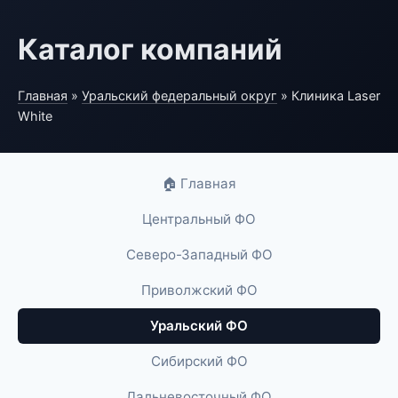
Каталог компаний
Главная
»
Уральский федеральный округ
» Клиника Laser
White
🏠 Главная
Центральный ФО
Северо-Западный ФО
Приволжский ФО
Уральский ФО
Сибирский ФО
Дальневосточный ФО