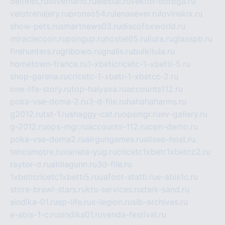
delfinet.ru
silvernano.ru
elestal.ru
vektor-doroga.ru
velotrenajery.ru
pronso54.ru
lenasever.ru
lovinskix.ru
show-pets.ru
smartnews03.ru
discofoxworld.ru
miraclecoon.ru
pongup.ru
hostel65.ru
liura.ru
glasspb.ru
firehunters.ru
gribowo.ru
gnalis.ru
bulkitula.ru
hometown-france.ru
1-xbeticricetc-1-xbetti-5.ru
shop-garena.ru
cricetc-1-xbetr-1-xbetcc-2.ru
one-life-story.ru
top-halyava.ru
accounts112.ru
poka-vse-doma-2.ru
3-d-file.ru
hahahaharms.ru
g2012.ru
tst-1.ru
shaggy-cat.ru
opsmgr.ru
ev-gallery.ru
g-2012.ru
ops-mgr.ru
accounts-112.ru
csm-demo.ru
poka-vse-doma2.ru
airgungames.ru
allseo-host.ru
tehosmotre.ru
varieta-yug.ru
cricetc1xbetr1xbetcc2.ru
raytor-d.ru
atillagunn.ru
3d-file.ru
1xbeticricetc1xbetti5.ru
uafoot-statti.ru
e-abis1c.ru
store-brawl-stars.ru
kts-services.ru
dark-sand.ru
sindika-01.ru
sp-life.ru
x-legion.ru
sib-archives.ru
e-abis-1-c.ru
sindika01.ru
venda-festival.ru