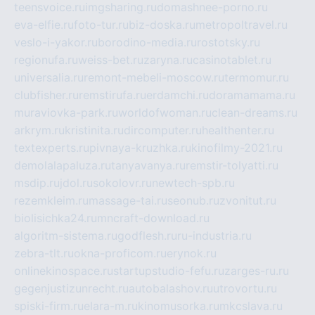
teensvoice.ru
imgsharing.ru
domashnee-porno.ru
eva-elfie.ru
foto-tur.ru
biz-doska.ru
metropoltravel.ru
veslo-i-yakor.ru
borodino-media.ru
rostotsky.ru
regionufa.ru
weiss-bet.ru
zaryna.ru
casinotablet.ru
universalia.ru
remont-mebeli-moscow.ru
termomur.ru
clubfisher.ru
remstirufa.ru
erdamchi.ru
doramamama.ru
muraviovka-park.ru
worldofwoman.ru
clean-dreams.ru
arkrym.ru
kristinita.ru
dircomputer.ru
healthenter.ru
textexperts.ru
pivnaya-kruzhka.ru
kinofilmy-2021.ru
demolalapaluza.ru
tanyavanya.ru
remstir-tolyatti.ru
msdip.ru
jdol.ru
sokolovr.ru
newtech-spb.ru
rezemkleim.ru
massage-tai.ru
seonub.ru
zvonitut.ru
biolisichka24.ru
mncraft-download.ru
algoritm-sistema.ru
godflesh.ru
ru-industria.ru
zebra-tlt.ru
okna-proficom.ru
erynok.ru
onlinekinospace.ru
startupstudio-fefu.ru
zarges-ru.ru
gegenjustizunrecht.ru
autobalashov.ru
utrovortu.ru
spiski-firm.ru
elara-m.ru
kinomusorka.ru
mkcslava.ru