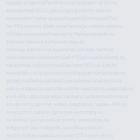
naruto-x.ru
pursefactory.ru
tor-lyubov-i-grom.ru
spayderhed-2022.ru
movieone.ru
evro-dez.ru
webamator.ru
ma-absolut1.ru
avtopomosch27.ru
nv-750.ru
news-plain.ru
nertansaga.ru
delanalad.ru
dizfiles.ru
youtubefree.ru
aria-family.ru
roadli.ru
planeta-samara.ru
mysmartbuy.ru
matrasy-kemerovo.ru
ashanet.ru
trade-farm.ru
dotcustoms.ru
domizbrusa9x12spb.ru
autodamp.ru
narasimha.ru
djcommodities.ru
nv750.ru
x-ton.ru
newsplain.ru
cardvoice.ru
modopaper.ru
manunae.ru
gbget.ru
alfeihavsalnassr.ru
madoma.ru
tajuncos.ru
petrovkasports.ru
porno-online-besplatno.ru
splclub.ru
york-life.ru
doroga-expo.ru
ribery.ru
cleanmedicine.ru
slovar-ivrit.ru
porno-video-besplatno.ru
seks-365.ru
ovucontrol.ru
sloty-igrovyye-avtomaty.ru
ru-industriya.ru
russkoe-porno-besplatno.ru
belgorod-day.ru
digilith.ru
pichkurovlab.ru
medic-today.ru
taksu.ru
comp123.ru
don-ykt.ru