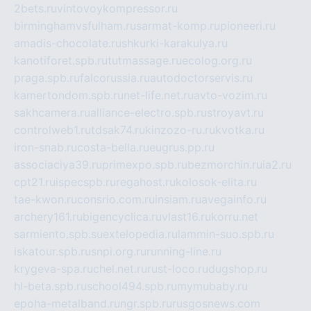
2bets.ru
vintovoykompressor.ru
birminghamvsfulham.ru
sarmat-komp.ru
pioneeri.ru
amadis-chocolate.ru
shkurki-karakulya.ru
kanotiforet.spb.ru
tutmassage.ru
ecolog.org.ru
praga.spb.ru
falcorussia.ru
autodoctorservis.ru
kamertondom.spb.ru
net-life.net.ru
avto-vozim.ru
sakhcamera.ru
alliance-electro.spb.ru
stroyavt.ru
controlweb1.ru
tdsak74.ru
kinzozo-ru.ru
kvotka.ru
iron-snab.ru
costa-bella.ru
eugrus.pp.ru
associaciya39.ru
primexpo.spb.ru
bezmorchin.ru
ia2.ru
cpt21.ru
ispecspb.ru
regahost.ru
kolosok-elita.ru
tae-kwon.ru
consrio.com.ru
insiam.ru
avegainfo.ru
archery161.ru
bigencyclica.ru
vlast16.ru
korru.net
sarmiento.spb.su
extelopedia.ru
lammin-suo.spb.ru
iskatour.spb.ru
snpi.org.ru
running-line.ru
krygeva-spa.ru
chel.net.ru
rust-loco.ru
dugshop.ru
hl-beta.spb.ru
school494.spb.ru
mymubaby.ru
epoha-metalband.ru
ngr.spb.ru
rusgosnews.com