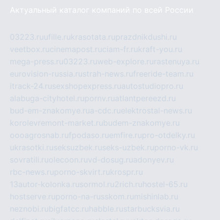
Актуальный каталог компаний по всей России
03223.ru
ufille.ru
krasotata.ru
prazdnikdushi.ru
veetbox.ru
cinemapost.ru
ciam-fr.ru
kraft-you.ru
mega-press.ru
03223.ru
web-explore.ru
rastenuya.ru
eurovision-russia.ru
strah-news.ru
freeride-team.ru
itrack-24.ru
sexshopexpress.ru
autostudiopro.ru
alabuga-cityhotel.ru
pornv.ru
atlantpereezd.ru
bud-em-znakomye.ru
a-cdc.ru
elektrostal-news.ru
korolevremont-market.ru
budem-znakomye.ru
oooagrosnab.ru
fpodaso.ru
emfire.ru
pro-otdelky.ru
ukrasotki.ru
seksuzbek.ru
seks-uzbek.ru
porno-vk.ru
sovratili.ru
olecoon.ru
vd-dosug.ru
adonyev.ru
rbc-news.ru
porno-skvirt.ru
krospr.ru
13autor-kolonka.ru
sormol.ru
2rich.ru
hostel-65.ru
hostserve.ru
porno-na-russkom.ru
mishinlab.ru
neznobi.ru
bigfatcc.ru
habble.ru
starbucksvia.ru