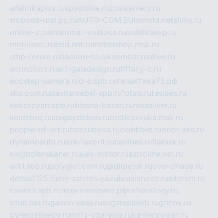
analitikaplus.ru
spyonline.ru
zosikamery.ru
sloboda-ural.pp.ru
AUTO-COM.SU
hohota.net
alimy.ru
online-z.com
aromat-vostoka.ru
otdelkaexp.ru
mobilvest.ru
bbd.net.ru
mebelshop.msk.ru
smp-forum.ru
bastion-td.ru
kosmoscreative.ru
avrmotors.ru
art-galadesign.ru
tiffany-c.ru
ecostep-samara.ru
d-p.spb.ru
галактика73.рф
sko.com.ru
davitamebel-spb.ru
fotsis.ru
tesiaes.ru
kokoroyari.spb.ru
blesna-kazan.ru
mossilver.ru
lenderoq.ru
sergeydobrin.ru
tochkazvuka.msk.ru
people-of-art.ru
bezzubova.ru
clubtibet.ru
orior-aks.ru
dynamoauto.ru
szk-favorit.ru
carlines.ru
flatnsk.ru
kingbolenskaner.ru
alex-motor.ru
astroline.net.ru
act1.spb.ru
polyglot.com.ru
gidlipetsk.ru
ooo-driada.ru
detsad125.ru
mir-zdoroviya.ru
bruslanovo.ru
siterem.ru
council.spb.ru
лодкипатриот.рф
kafekolizey.ru
iclub.net.ru
gazon-easy.ru
sugarepilekb.ru
grinox.ru
pylesostineco.ru
msts-ozarenie.ru
kameryjooan.ru