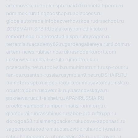
artemovskij.ru
dopler.spb.ru
aid70.ru
metall-perm.ru
ndm.msk.ru
ratingzooshop.ru
apiaccess.ru
globalautotrade.info
bezverhovskoe.ru
drsschool.ru
ZOOSMART.SPB.RU
dalakony.ru
medikijob.ru
remontt.spb.ru
photostudia.spb.ru
myragon.ru
terramia.ru
academy62.ru
gardengallereya.ru
rti.com.ru
artem-news.ru
biserinca.ru
krasnodarkurort.com
imshowtv.ru
mebel-v-tule.ru
mobtopik.ru
pcsecurity.net.ru
tool-sib.ru
multimetrunit.ru
sp-tour.ru
fan-cs.ru
santeh-russia.ru
symbian9.net.ru
DSHAIR.RU
tmmotors.spb.ru
xjocuricopii.com
musavtomat.msk.ru
obustrojdom.ru
sovetcik.ru
ybaranovskaya.ru
ppknews.ru
cult-alshei.ru
JAPANRUSSIA.RU
proekciyamebel.ru
imper-finans.ru
rim.org.ru
glamourai.ru
brassminus.ru
zabor-pro.ru
ftn.pp.ru
dorogoe58.ru
laimengpacker.ru
kuzova-zapchasti.ru
sageerp.ru
taxodrom.ru
dsrazvitie.ru
hardcity.net.ru
ratinghomegames.ru
topservice25.ru
gubernyan.ru