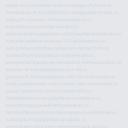
rebus-toys.ru
minelab-msk.ru
alabuga-cityhotel.ru
medsprawo-4-ka.ru
2864420.ru
blagodarenie-spb.ru
zajmy24.ru
tovudyi-4-kuhnyanazakaz.ru
brazzerscom.ru
medsprawo4ka.ru
xehyroo5kuhnyanazakaz.ru
fabrikayfabrikaefabrika.ru
vskrytie-zamkov-moskva-113.ru
biletnadom.ru
zed-online.ru
pimchax.ru
brazzers-hd.ru
z-host.ru
kitubeu2kuhnyanazakaz.ru
naperekate.ru
kuhnyaofabrikaufabrik.ru
kitubeu-2-kuhnyanazakaz.ru
xehyroo-5-kuhnyanazakaz.ru
cs-68.ru
guzywia-4-kuhnyanazakaz.ru
mir-tk.ru
vlknrussia.ru
cs68.ru
vladivostok-map.ru
video-seks.ru
bankaribi.ru
raszar.ru
vskrytie-zamkov-moskva113.ru
lipetsktelecom.ru
tovudyi4kuhnyanazakaz.ru
seksuzb.ru
guzywia4kuhnyanazakaz.ru
fabrikaofabrikaokuhny.ru
kuhnyaekuhnyaafabrika.ru
kuhnyaykuhnyayfabrika.ru
e-abis1c.ru
store-brawl-stars.ru
kts-services.ru
dark-sand.ru