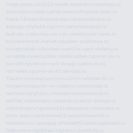
mega-press.ru
03223.ru
web-explore.ru
rastenuya.ru
eurovision-russia.ru
strah-news.ru
freeride-team.ru
itrack-24.ru
sexshopexpress.ru
autostudiopro.ru
alabuga-cityhotel.ru
pornv.ru
atlantpereezd.ru
bud-em-znakomye.ru
a-cdc.ru
elektrostal-news.ru
korolevremont-market.ru
budem-znakomye.ru
oooagrosnab.ru
fpodaso.ru
emfire.ru
pro-otdelky.ru
ukrasotki.ru
seksuzbek.ru
seks-uzbek.ru
porno-vk.ru
sovratili.ru
olecoon.ru
vd-dosug.ru
adonyev.ru
rbc-news.ru
porno-skvirt.ru
krospr.ru
13autor-kolonka.ru
sormol.ru
2rich.ru
hostel-65.ru
hostserve.ru
porno-na-russkom.ru
mishinlab.ru
neznobi.ru
bigfatcc.ru
habble.ru
starbucksvia.ru
delfinet.ru
silvernano.ru
elestal.ru
vektor-doroga.ru
velotrenajery.ru
pronso54.ru
lenasever.ru
lovinskix.ru
show-pets.ru
smartnews03.ru
discofoxworld.ru
miraclecoon.ru
pongup.ru
hostel65.ru
liura.ru
glasspb.ru
firehunters.ru
gribowo.ru
gnalis.ru
bulkitula.ru