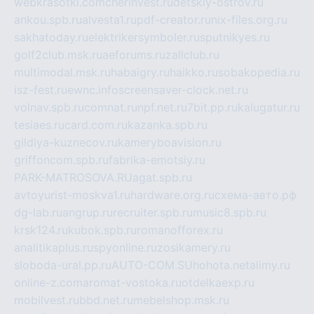
webkrasotki.com
cherinvest.ru
detskiy-ostrov.ru
ankou.spb.ru
alvesta1.ru
pdf-creator.ru
nix-files.org.ru
sakhatoday.ru
elektrikersymboler.ru
sputnikyes.ru
golf2club.msk.ru
aeforums.ru
zallclub.ru
multimodal.msk.ru
habaigry.ru
haikko.ru
sobakopedia.ru
isz-fest.ru
ewnc.info
screensaver-clock.net.ru
volnav.spb.ru
comnat.ru
npf.net.ru
7bit.pp.ru
kalugatur.ru
tesiaes.ru
card.com.ru
kazanka.spb.ru
gildiya-kuznecov.ru
kameryboavision.ru
griffoncom.spb.ru
fabrika-emotsiy.ru
PARK-MATROSOVA.RU
agat.spb.ru
avtoyurist-moskva1.ru
hardware.org.ru
схема-авто.рф
dg-lab.ru
angrup.ru
recruiter.spb.ru
music8.spb.ru
krsk124.ru
kubok.spb.ru
romanofforex.ru
analitikaplus.ru
spyonline.ru
zosikamery.ru
sloboda-ural.pp.ru
AUTO-COM.SU
hohota.net
alimy.ru
online-z.com
aromat-vostoka.ru
otdelkaexp.ru
mobilvest.ru
bbd.net.ru
mebelshop.msk.ru