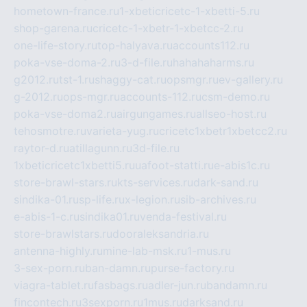
hometown-france.ru
1-xbeticricetc-1-xbetti-5.ru
shop-garena.ru
cricetc-1-xbetr-1-xbetcc-2.ru
one-life-story.ru
top-halyava.ru
accounts112.ru
poka-vse-doma-2.ru
3-d-file.ru
hahahaharms.ru
g2012.ru
tst-1.ru
shaggy-cat.ru
opsmgr.ru
ev-gallery.ru
g-2012.ru
ops-mgr.ru
accounts-112.ru
csm-demo.ru
poka-vse-doma2.ru
airgungames.ru
allseo-host.ru
tehosmotre.ru
varieta-yug.ru
cricetc1xbetr1xbetcc2.ru
raytor-d.ru
atillagunn.ru
3d-file.ru
1xbeticricetc1xbetti5.ru
uafoot-statti.ru
e-abis1c.ru
store-brawl-stars.ru
kts-services.ru
dark-sand.ru
sindika-01.ru
sp-life.ru
x-legion.ru
sib-archives.ru
e-abis-1-c.ru
sindika01.ru
venda-festival.ru
store-brawlstars.ru
dooraleksandria.ru
antenna-highly.ru
mine-lab-msk.ru
1-mus.ru
3-sex-porn.ru
ban-damn.ru
purse-factory.ru
viagra-tablet.ru
fasbags.ru
adler-jun.ru
bandamn.ru
fincontech.ru
3sexporn.ru
1mus.ru
darksand.ru