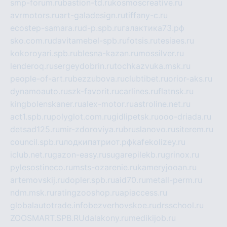
smp-forum.ru
bastion-td.ru
kosmoscreative.ru
avrmotors.ru
art-galadesign.ru
tiffany-c.ru
ecostep-samara.ru
d-p.spb.ru
галактика73.рф
sko.com.ru
davitamebel-spb.ru
fotsis.ru
tesiaes.ru
kokoroyari.spb.ru
blesna-kazan.ru
mossilver.ru
lenderoq.ru
sergeydobrin.ru
tochkazvuka.msk.ru
people-of-art.ru
bezzubova.ru
clubtibet.ru
orior-aks.ru
dynamoauto.ru
szk-favorit.ru
carlines.ru
flatnsk.ru
kingbolenskaner.ru
alex-motor.ru
astroline.net.ru
act1.spb.ru
polyglot.com.ru
gidlipetsk.ru
ooo-driada.ru
detsad125.ru
mir-zdoroviya.ru
bruslanovo.ru
siterem.ru
council.spb.ru
лодкипатриот.рф
kafekolizey.ru
iclub.net.ru
gazon-easy.ru
sugarepilekb.ru
grinox.ru
pylesostineco.ru
msts-ozarenie.ru
kameryjooan.ru
artemovskij.ru
dopler.spb.ru
aid70.ru
metall-perm.ru
ndm.msk.ru
ratingzooshop.ru
apiaccess.ru
globalautotrade.info
bezverhovskoe.ru
drsschool.ru
ZOOSMART.SPB.RU
dalakony.ru
medikijob.ru