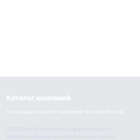
Каталог компаний
Актуальный каталог компаний по всей России
03223.ru
ufille.ru
krasotata.ru
prazdnikdushi.ru
veetbox.ru
cinemapost.ru
ciam-fr.ru
kraft-you.ru