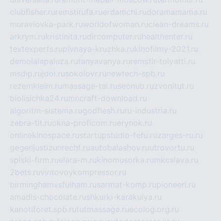
clubfisher.ru
remstirufa.ru
erdamchi.ru
doramamama.ru
muraviovka-park.ru
worldofwoman.ru
clean-dreams.ru
arkrym.ru
kristinita.ru
dircomputer.ru
healthenter.ru
textexperts.ru
pivnaya-kruzhka.ru
kinofilmy-2021.ru
demolalapaluza.ru
tanyavanya.ru
remstir-tolyatti.ru
msdip.ru
jdol.ru
sokolovr.ru
newtech-spb.ru
rezemkleim.ru
massage-tai.ru
seonub.ru
zvonitut.ru
biolisichka24.ru
mncraft-download.ru
algoritm-sistema.ru
godflesh.ru
ru-industria.ru
zebra-tlt.ru
okna-proficom.ru
erynok.ru
onlinekinospace.ru
startupstudio-fefu.ru
zarges-ru.ru
gegenjustizunrecht.ru
autobalashov.ru
utrovortu.ru
spiski-firm.ru
elara-m.ru
kinomusorka.ru
mkcslava.ru
2bets.ru
vintovoykompressor.ru
birminghamvsfulham.ru
sarmat-komp.ru
pioneeri.ru
amadis-chocolate.ru
shkurki-karakulya.ru
kanotiforet.spb.ru
tutmassage.ru
ecolog.org.ru