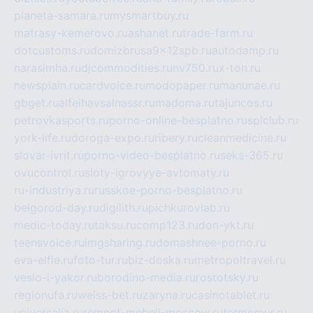
planeta-samara.ru
mysmartbuy.ru
matrasy-kemerovo.ru
ashanet.ru
trade-farm.ru
dotcustoms.ru
domizbrusa9x12spb.ru
autodamp.ru
narasimha.ru
djcommodities.ru
nv750.ru
x-ton.ru
newsplain.ru
cardvoice.ru
modopaper.ru
manunae.ru
gbget.ru
alfeihavsalnassr.ru
madoma.ru
tajuncos.ru
petrovkasports.ru
porno-online-besplatno.ru
splclub.ru
york-life.ru
doroga-expo.ru
ribery.ru
cleanmedicine.ru
slovar-ivrit.ru
porno-video-besplatno.ru
seks-365.ru
ovucontrol.ru
sloty-igrovyye-avtomaty.ru
ru-industriya.ru
russkoe-porno-besplatno.ru
belgorod-day.ru
digilith.ru
pichkurovlab.ru
medic-today.ru
taksu.ru
comp123.ru
don-ykt.ru
teensvoice.ru
imgsharing.ru
domashnee-porno.ru
eva-elfie.ru
foto-tur.ru
biz-doska.ru
metropoltravel.ru
veslo-i-yakor.ru
borodino-media.ru
rostotsky.ru
regionufa.ru
weiss-bet.ru
zaryna.ru
casinotablet.ru
universalia.ru
remont-mebeli-moscow.ru
termomur.ru