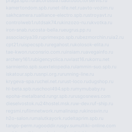
praga.spb.ru
falcorussia.ru
autodoctorservis.ru
kamertondom.spb.ru
net-life.net.ru
avto-vozim.ru
sakhcamera.ru
alliance-electro.spb.ru
stroyavt.ru
controlweb1.ru
tdsak74.ru
kinzozo-ru.ru
kvotka.ru
iron-snab.ru
costa-bella.ru
eugrus.pp.ru
associaciya39.ru
primexpo.spb.ru
bezmorchin.ru
ia2.ru
cpt21.ru
ispecspb.ru
regahost.ru
kolosok-elita.ru
tae-kwon.ru
consrio.com.ru
insiam.ru
avegainfo.ru
archery161.ru
bigencyclica.ru
vlast16.ru
korru.net
sarmiento.spb.su
extelopedia.ru
lammin-suo.spb.ru
iskatour.spb.ru
snpi.org.ru
running-line.ru
krygeva-spa.ru
chel.net.ru
rust-loco.ru
dugshop.ru
hl-beta.spb.ru
school494.spb.ru
mymubaby.ru
epoha-metalband.ru
ngr.spb.ru
rusgosnews.com
dieselvostok.ru
24hostel.msk.ru
w-dev.ru
f-ship.ru
regsmi.ru
filmnetwork.ru
malinasp.ru
kinosvin.ru
h2o-salon.ru
malutkayork.ru
deltaprim.spb.ru
tango-perm.ru
gooddir.ru
sgv.su
multiki-online.com