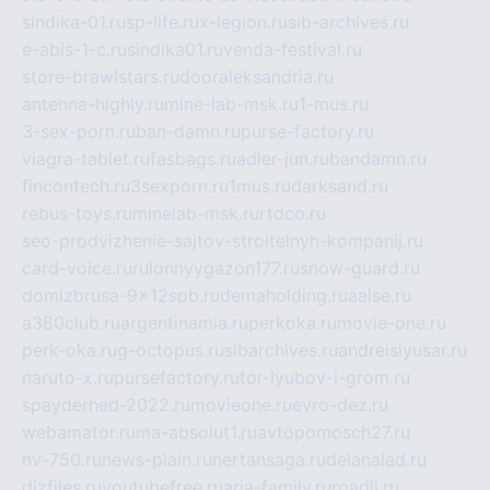
sindika-01.ru
sp-life.ru
x-legion.ru
sib-archives.ru
e-abis-1-c.ru
sindika01.ru
venda-festival.ru
store-brawlstars.ru
dooraleksandria.ru
antenna-highly.ru
mine-lab-msk.ru
1-mus.ru
3-sex-porn.ru
ban-damn.ru
purse-factory.ru
viagra-tablet.ru
fasbags.ru
adler-jun.ru
bandamn.ru
fincontech.ru
3sexporn.ru
1mus.ru
darksand.ru
rebus-toys.ru
minelab-msk.ru
rtdco.ru
seo-prodvizhenie-sajtov-stroitelnyh-kompanij.ru
card-voice.ru
rulonnyygazon177.ru
snow-guard.ru
domizbrusa-9x12spb.ru
demaholding.ru
aalse.ru
a380club.ru
argentinamia.ru
perkoka.ru
movie-one.ru
perk-oka.ru
g-octopus.ru
sibarchives.ru
andreislyusar.ru
naruto-x.ru
pursefactory.ru
tor-lyubov-i-grom.ru
spayderhed-2022.ru
movieone.ru
evro-dez.ru
webamator.ru
ma-absolut1.ru
avtopomosch27.ru
nv-750.ru
news-plain.ru
nertansaga.ru
delanalad.ru
dizfiles.ru
youtubefree.ru
aria-family.ru
roadli.ru