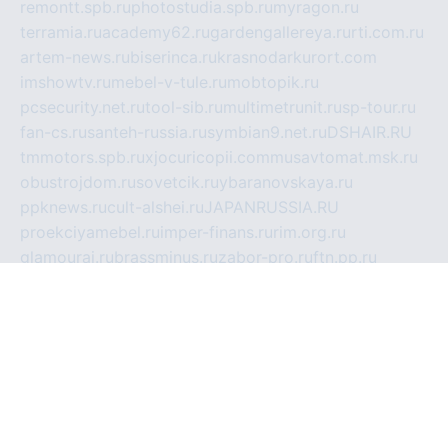
remontt.spb.ru
photostudia.spb.ru
myragon.ru
terramia.ru
academy62.ru
gardengallereya.ru
rti.com.ru
artem-news.ru
biserinca.ru
krasnodarkurort.com
imshowtv.ru
mebel-v-tule.ru
mobtopik.ru
pcsecurity.net.ru
tool-sib.ru
multimetrunit.ru
sp-tour.ru
fan-cs.ru
santeh-russia.ru
symbian9.net.ru
DSHAIR.RU
tmmotors.spb.ru
xjocuricopii.com
musavtomat.msk.ru
obustrojdom.ru
sovetcik.ru
ybaranovskaya.ru
ppknews.ru
cult-alshei.ru
JAPANRUSSIA.RU
proekciyamebel.ru
imper-finans.ru
rim.org.ru
glamourai.ru
brassminus.ru
zabor-pro.ru
ftn.pp.ru
dorogoe58.ru
laimengpacker.ru
kuzova-zapchasti.ru
sageerp.ru
taxodrom.ru
dsrazvitie.ru
hardcity.net.ru
ratinghomegames.ru
topservice25.ru
gubernyan.ru
gtglasslined.ru
ii4.ru
tssport.spb.ru
andorra24.com
blackwallstreet.ru
oboimos.ru
optim-doors.com.ru
ikuch.ru
nycr.org.ru
npa21.ru
vremya-ch.spb.ru
desert000.ru
ivtorgi.ru
ifiori.ru
catalog-statei.ru