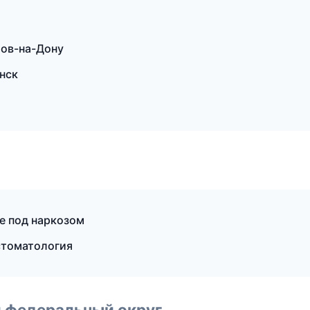
тов-на-Дону
нск
е под наркозом
стоматология
 федеральный округ