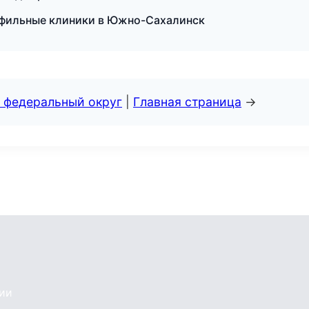
офильные клиники в Южно-Сахалинск
 федеральный округ
|
Главная страница
→
сии