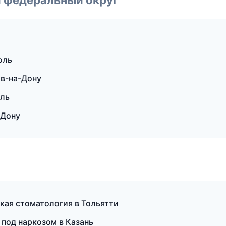
оль
в-на-Дону
оль
-Дону
ская стоматология в Тольятти
под наркозом в Казань