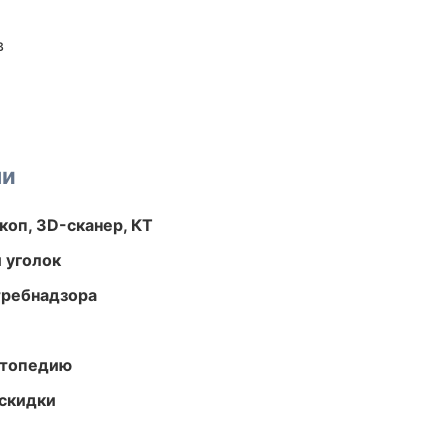
в
ми
оп, 3D-сканер, КТ
 уголок
требнадзора
ортопедию
скидки