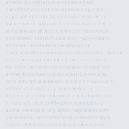
amadis-chocolate.ru
shkurki-karakulya.ru
kanotiforet.spb.ru
tutmassage.ru
ecolog.org.ru
praga.spb.ru
falcorussia.ru
autodoctorservis.ru
kamertondom.spb.ru
net-life.net.ru
avto-vozim.ru
sakhcamera.ru
alliance-electro.spb.ru
stroyavt.ru
controlweb1.ru
tdsak74.ru
kinzozo-ru.ru
kvotka.ru
iron-snab.ru
costa-bella.ru
eugrus.pp.ru
associaciya39.ru
primexpo.spb.ru
bezmorchin.ru
ia2.ru
cpt21.ru
ispecspb.ru
regahost.ru
kolosok-elita.ru
tae-kwon.ru
consrio.com.ru
insiam.ru
avegainfo.ru
archery161.ru
bigencyclica.ru
vlast16.ru
korru.net
sarmiento.spb.su
extelopedia.ru
lammin-suo.spb.ru
iskatour.spb.ru
snpi.org.ru
running-line.ru
krygeva-spa.ru
chel.net.ru
rust-loco.ru
dugshop.ru
hl-beta.spb.ru
school494.spb.ru
mymubaby.ru
epoha-metalband.ru
ngr.spb.ru
rusgosnews.com
dieselvostok.ru
24hostel.msk.ru
w-dev.ru
f-ship.ru
regsmi.ru
filmnetwork.ru
malinasp.ru
kinosvin.ru