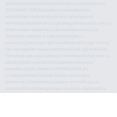
globalautotrade.info
bezverhovskoe.ru
drsschool.ru
ZOOSMART.SPB.RU
dalakony.ru
medikijob.ru
remontt.spb.ru
photostudia.spb.ru
myragon.ru
terramia.ru
academy62.ru
gardengallereya.ru
rti.com.ru
artem-news.ru
biserinca.ru
krasnodarkurort.com
imshowtv.ru
mebel-v-tule.ru
mobtopik.ru
pcsecurity.net.ru
tool-sib.ru
multimetrunit.ru
sp-tour.ru
fan-cs.ru
santeh-russia.ru
symbian9.net.ru
DSHAIR.RU
tmmotors.spb.ru
xjocuricopii.com
musavtomat.msk.ru
obustrojdom.ru
sovetcik.ru
ybaranovskaya.ru
ppknews.ru
cult-alshei.ru
JAPANRUSSIA.RU
proekciyamebel.ru
imper-finans.ru
rim.org.ru
glamourai.ru
brassminus.ru
zabor-pro.ru
ftn.pp.ru
dorogoe58.ru
laimengpacker.ru
kuzova-zapchasti.ru
sageerp.ru
taxodrom.ru
dsrazvitie.ru
hardcity.net.ru
ratinghomegames.ru
topservice25.ru
gubernyan.ru
gtglasslined.ru
ii4.ru
tssport.spb.ru
andorra24.com
blackwallstreet.ru
oboimos.ru
optim-doors.com.ru