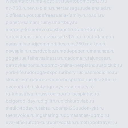
webamator.ru
ma-absolut1.ru
avtopomosch27.ru
nv-750.ru
news-plain.ru
nertansaga.ru
delanalad.ru
dizfiles.ru
youtubefree.ru
aria-family.ru
roadli.ru
planeta-samara.ru
mysmartbuy.ru
matrasy-kemerovo.ru
ashanet.ru
trade-farm.ru
dotcustoms.ru
domizbrusa9x12spb.ru
autodamp.ru
narasimha.ru
djcommodities.ru
nv750.ru
x-ton.ru
newsplain.ru
cardvoice.ru
modopaper.ru
manunae.ru
gbget.ru
alfeihavsalnassr.ru
madoma.ru
tajuncos.ru
petrovkasports.ru
porno-online-besplatno.ru
splclub.ru
york-life.ru
doroga-expo.ru
ribery.ru
cleanmedicine.ru
slovar-ivrit.ru
porno-video-besplatno.ru
seks-365.ru
ovucontrol.ru
sloty-igrovyye-avtomaty.ru
ru-industriya.ru
russkoe-porno-besplatno.ru
belgorod-day.ru
digilith.ru
pichkurovlab.ru
medic-today.ru
taksu.ru
comp123.ru
don-ykt.ru
teensvoice.ru
imgsharing.ru
domashnee-porno.ru
eva-elfie.ru
foto-tur.ru
biz-doska.ru
metropoltravel.ru