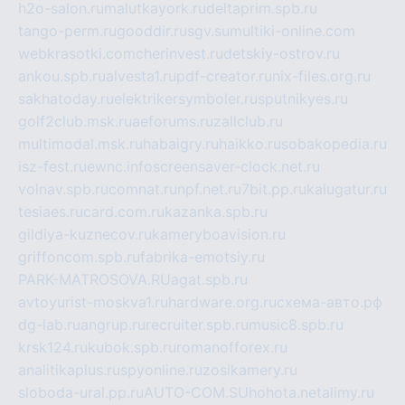
h2o-salon.ru
malutkayork.ru
deltaprim.spb.ru
tango-perm.ru
gooddir.ru
sgv.su
multiki-online.com
webkrasotki.com
cherinvest.ru
detskiy-ostrov.ru
ankou.spb.ru
alvesta1.ru
pdf-creator.ru
nix-files.org.ru
sakhatoday.ru
elektrikersymboler.ru
sputnikyes.ru
golf2club.msk.ru
aeforums.ru
zallclub.ru
multimodal.msk.ru
habaigry.ru
haikko.ru
sobakopedia.ru
isz-fest.ru
ewnc.info
screensaver-clock.net.ru
volnav.spb.ru
comnat.ru
npf.net.ru
7bit.pp.ru
kalugatur.ru
tesiaes.ru
card.com.ru
kazanka.spb.ru
gildiya-kuznecov.ru
kameryboavision.ru
griffoncom.spb.ru
fabrika-emotsiy.ru
PARK-MATROSOVA.RU
agat.spb.ru
avtoyurist-moskva1.ru
hardware.org.ru
схема-авто.рф
dg-lab.ru
angrup.ru
recruiter.spb.ru
music8.spb.ru
krsk124.ru
kubok.spb.ru
romanofforex.ru
analitikaplus.ru
spyonline.ru
zosikamery.ru
sloboda-ural.pp.ru
AUTO-COM.SU
hohota.net
alimy.ru