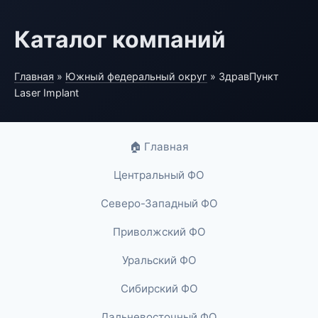
Каталог компаний
Главная
»
Южный федеральный округ
» ЗдравПункт
Laser Implant
🏠 Главная
Центральный ФО
Северо-Западный ФО
Приволжский ФО
Уральский ФО
Сибирский ФО
Дальневосточный ФО