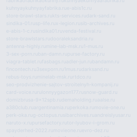
fabrikaofabrikaokuhny.ru
kuhnyaekuhnyaafabrika.ru
kuhnyaykuhnyayfabrika.ru
e-abis1c.ru
store-brawl-stars.ru
kts-services.ru
dark-sand.ru
sindika-01.ru
sp-life.ru
x-legion.ru
sib-archives.ru
e-abis-1-c.ru
sindika01.ru
venda-festival.ru
store-brawlstars.ru
dooraleksandria.ru
antenna-highly.ru
mine-lab-msk.ru
1-mus.ru
3-sex-porn.ru
ban-damn.ru
purse-factory.ru
viagra-tablet.ru
fasbags.ru
adler-jun.ru
bandamn.ru
fincontech.ru
3sexporn.ru
1mus.ru
darksand.ru
rebus-toys.ru
minelab-msk.ru
rtdco.ru
seo-prodvizhenie-sajtov-stroitelnyh-kompanij.ru
card-voice.ru
rulonnyygazon177.ru
snow-guard.ru
domizbrusa-9x12spb.ru
demaholding.ru
aalse.ru
a380club.ru
argentinamia.ru
perkoka.ru
movie-one.ru
perk-oka.ru
g-octopus.ru
sibarchives.ru
andreislyusar.ru
naruto-x.ru
pursefactory.ru
tor-lyubov-i-grom.ru
spayderhed-2022.ru
movieone.ru
evro-dez.ru