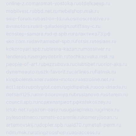
online-z.com
aromat-vostoka.ru
otdelkaexp.ru
mobilvest.ru
bbd.net.ru
mebelshop.msk.ru
smp-forum.ru
bastion-td.ru
kosmoscreative.ru
avrmotors.ru
art-galadesign.ru
tiffany-c.ru
ecostep-samara.ru
d-p.spb.ru
галактика73.рф
sko.com.ru
davitamebel-spb.ru
fotsis.ru
tesiaes.ru
kokoroyari.spb.ru
blesna-kazan.ru
mossilver.ru
lenderoq.ru
sergeydobrin.ru
tochkazvuka.msk.ru
people-of-art.ru
bezzubova.ru
clubtibet.ru
orior-aks.ru
dynamoauto.ru
szk-favorit.ru
carlines.ru
flatnsk.ru
kingbolenskaner.ru
alex-motor.ru
astroline.net.ru
act1.spb.ru
polyglot.com.ru
gidlipetsk.ru
ooo-driada.ru
detsad125.ru
mir-zdoroviya.ru
bruslanovo.ru
siterem.ru
council.spb.ru
лодкипатриот.рф
kafekolizey.ru
iclub.net.ru
gazon-easy.ru
sugarepilekb.ru
grinox.ru
pylesostineco.ru
msts-ozarenie.ru
kameryjooan.ru
artemovskij.ru
dopler.spb.ru
aid70.ru
metall-perm.ru
ndm.msk.ru
ratingzooshop.ru
apiaccess.ru