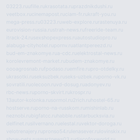
03223.ru
ufille.ru
krasotata.ru
prazdnikdushi.ru
veetbox.ru
cinemapost.ru
ciam-fr.ru
kraft-you.ru
mega-press.ru
03223.ru
web-explore.ru
rastenuya.ru
eurovision-russia.ru
strah-news.ru
freeride-team.ru
itrack-24.ru
sexshopexpress.ru
autostudiopro.ru
alabuga-cityhotel.ru
pornv.ru
atlantpereezd.ru
bud-em-znakomye.ru
a-cdc.ru
elektrostal-news.ru
korolevremont-market.ru
budem-znakomye.ru
oooagrosnab.ru
fpodaso.ru
emfire.ru
pro-otdelky.ru
ukrasotki.ru
seksuzbek.ru
seks-uzbek.ru
porno-vk.ru
sovratili.ru
olecoon.ru
vd-dosug.ru
adonyev.ru
rbc-news.ru
porno-skvirt.ru
krospr.ru
13autor-kolonka.ru
sormol.ru
2rich.ru
hostel-65.ru
hostserve.ru
porno-na-russkom.ru
mishinlab.ru
neznobi.ru
bigfatcc.ru
habble.ru
starbucksvia.ru
delfinet.ru
silvernano.ru
elestal.ru
vektor-doroga.ru
velotrenajery.ru
pronso54.ru
lenasever.ru
lovinskix.ru
show-pets.ru
smartnews03.ru
discofoxworld.ru