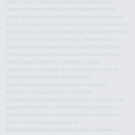
veslo-i-yakor.ru
borodino-media.ru
rostotsky.ru
regionufa.ru
weiss-bet.ru
zaryna.ru
casinotablet.ru
universalia.ru
remont-mebeli-moscow.ru
termomur.ru
clubfisher.ru
remstirufa.ru
erdamchi.ru
doramamama.ru
muraviovka-park.ru
worldofwoman.ru
clean-dreams.ru
arkrym.ru
kristinita.ru
dircomputer.ru
healthenter.ru
textexperts.ru
pivnaya-kruzhka.ru
kinofilmy-2021.ru
demolalapaluza.ru
tanyavanya.ru
remstir-tolyatti.ru
msdip.ru
jdol.ru
sokolovr.ru
newtech-spb.ru
rezemkleim.ru
massage-tai.ru
seonub.ru
zvonitut.ru
biolisichka24.ru
mncraft-download.ru
algoritm-sistema.ru
godflesh.ru
ru-industria.ru
zebra-tlt.ru
okna-proficom.ru
erynok.ru
onlinekinospace.ru
startupstudio-fefu.ru
zarges-ru.ru
gegenjustizunrecht.ru
autobalashov.ru
utrovortu.ru
spiski-firm.ru
elara-m.ru
kinomusorka.ru
mkcslava.ru
2bets.ru
vintovoykompressor.ru
birminghamvsfulham.ru
sarmat-komp.ru
pioneeri.ru