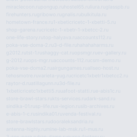
miraclecoon.ru
pongup.ru
hostel65.ru
liura.ru
glasspb.ru
firehunters.ru
gribowo.ru
gnalis.ru
bulkitula.ru
hometown-france.ru
1-xbeticricetc-1-xbetti-5.ru
shop-garena.ru
cricetc-1-xbetr-1-xbetcc-2.ru
one-life-story.ru
top-halyava.ru
accounts112.ru
poka-vse-doma-2.ru
3-d-file.ru
hahahaharms.ru
g2012.ru
tst-1.ru
shaggy-cat.ru
opsmgr.ru
ev-gallery.ru
g-2012.ru
ops-mgr.ru
accounts-112.ru
csm-demo.ru
poka-vse-doma2.ru
airgungames.ru
allseo-host.ru
tehosmotre.ru
varieta-yug.ru
cricetc1xbetr1xbetcc2.ru
raytor-d.ru
atillagunn.ru
3d-file.ru
1xbeticricetc1xbetti5.ru
uafoot-statti.ru
e-abis1c.ru
store-brawl-stars.ru
kts-services.ru
dark-sand.ru
sindika-01.ru
sp-life.ru
x-legion.ru
sib-archives.ru
e-abis-1-c.ru
sindika01.ru
venda-festival.ru
store-brawlstars.ru
dooraleksandria.ru
antenna-highly.ru
mine-lab-msk.ru
1-mus.ru
3-sex-porn.ru
ban-damn.ru
purse-factory.ru