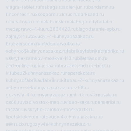
viagra-tablet.ru
fasbags.ru
adler-jun.ru
bandamn.ru
fincontech.ru
3sexporn.ru
1mus.ru
darksand.ru
rebus-toys.ru
minelab-msk.ru
alabuga-cityhotel.ru
medsprawo-4-ka.ru
2864420.ru
blagodarenie-spb.ru
zajmy24.ru
tovudyi-4-kuhnyanazakaz.ru
brazzerscom.ru
medsprawo4ka.ru
xehyroo5kuhnyanazakaz.ru
fabrikayfabrikaefabrika.ru
vskrytie-zamkov-moskva-113.ru
biletnadom.ru
zed-online.ru
pimchax.ru
brazzers-hd.ru
z-host.ru
kitubeu2kuhnyanazakaz.ru
naperekate.ru
kuhnyaofabrikaufabrik.ru
kitubeu-2-kuhnyanazakaz.ru
xehyroo-5-kuhnyanazakaz.ru
cs-68.ru
guzywia-4-kuhnyanazakaz.ru
mir-tk.ru
vlknrussia.ru
cs68.ru
vladivostok-map.ru
video-seks.ru
bankaribi.ru
raszar.ru
vskrytie-zamkov-moskva113.ru
lipetsktelecom.ru
tovudyi4kuhnyanazakaz.ru
seksuzb.ru
guzywia4kuhnyanazakaz.ru