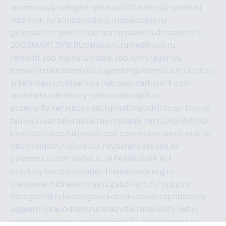
artemovskij.ru
dopler.spb.ru
aid70.ru
metall-perm.ru
ndm.msk.ru
ratingzooshop.ru
apiaccess.ru
globalautotrade.info
bezverhovskoe.ru
drsschool.ru
ZOOSMART.SPB.RU
dalakony.ru
medikijob.ru
remontt.spb.ru
photostudia.spb.ru
myragon.ru
terramia.ru
academy62.ru
gardengallereya.ru
rti.com.ru
artem-news.ru
biserinca.ru
krasnodarkurort.com
imshowtv.ru
mebel-v-tule.ru
mobtopik.ru
pcsecurity.net.ru
tool-sib.ru
multimetrunit.ru
sp-tour.ru
fan-cs.ru
santeh-russia.ru
symbian9.net.ru
DSHAIR.RU
tmmotors.spb.ru
xjocuricopii.com
musavtomat.msk.ru
obustrojdom.ru
sovetcik.ru
ybaranovskaya.ru
ppknews.ru
cult-alshei.ru
JAPANRUSSIA.RU
proekciyamebel.ru
imper-finans.ru
rim.org.ru
glamourai.ru
brassminus.ru
zabor-pro.ru
ftn.pp.ru
dorogoe58.ru
laimengpacker.ru
kuzova-zapchasti.ru
sageerp.ru
taxodrom.ru
dsrazvitie.ru
hardcity.net.ru
ratinghomegames.ru
topservice25.ru
gubernyan.ru