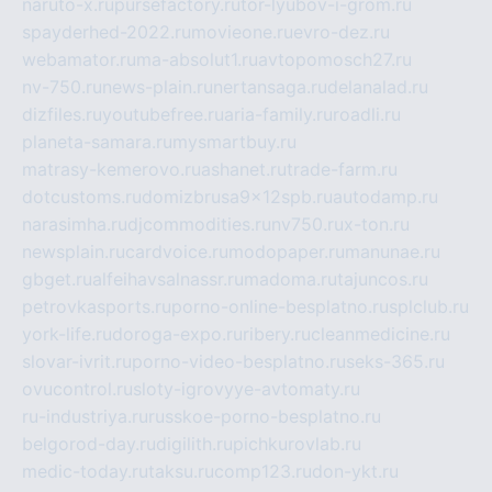
naruto-x.ru
pursefactory.ru
tor-lyubov-i-grom.ru
spayderhed-2022.ru
movieone.ru
evro-dez.ru
webamator.ru
ma-absolut1.ru
avtopomosch27.ru
nv-750.ru
news-plain.ru
nertansaga.ru
delanalad.ru
dizfiles.ru
youtubefree.ru
aria-family.ru
roadli.ru
planeta-samara.ru
mysmartbuy.ru
matrasy-kemerovo.ru
ashanet.ru
trade-farm.ru
dotcustoms.ru
domizbrusa9x12spb.ru
autodamp.ru
narasimha.ru
djcommodities.ru
nv750.ru
x-ton.ru
newsplain.ru
cardvoice.ru
modopaper.ru
manunae.ru
gbget.ru
alfeihavsalnassr.ru
madoma.ru
tajuncos.ru
petrovkasports.ru
porno-online-besplatno.ru
splclub.ru
york-life.ru
doroga-expo.ru
ribery.ru
cleanmedicine.ru
slovar-ivrit.ru
porno-video-besplatno.ru
seks-365.ru
ovucontrol.ru
sloty-igrovyye-avtomaty.ru
ru-industriya.ru
russkoe-porno-besplatno.ru
belgorod-day.ru
digilith.ru
pichkurovlab.ru
medic-today.ru
taksu.ru
comp123.ru
don-ykt.ru