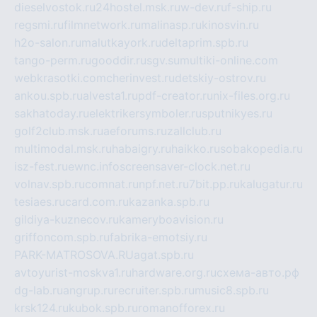
dieselvostok.ru
24hostel.msk.ru
w-dev.ru
f-ship.ru
regsmi.ru
filmnetwork.ru
malinasp.ru
kinosvin.ru
h2o-salon.ru
malutkayork.ru
deltaprim.spb.ru
tango-perm.ru
gooddir.ru
sgv.su
multiki-online.com
webkrasotki.com
cherinvest.ru
detskiy-ostrov.ru
ankou.spb.ru
alvesta1.ru
pdf-creator.ru
nix-files.org.ru
sakhatoday.ru
elektrikersymboler.ru
sputnikyes.ru
golf2club.msk.ru
aeforums.ru
zallclub.ru
multimodal.msk.ru
habaigry.ru
haikko.ru
sobakopedia.ru
isz-fest.ru
ewnc.info
screensaver-clock.net.ru
volnav.spb.ru
comnat.ru
npf.net.ru
7bit.pp.ru
kalugatur.ru
tesiaes.ru
card.com.ru
kazanka.spb.ru
gildiya-kuznecov.ru
kameryboavision.ru
griffoncom.spb.ru
fabrika-emotsiy.ru
PARK-MATROSOVA.RU
agat.spb.ru
avtoyurist-moskva1.ru
hardware.org.ru
схема-авто.рф
dg-lab.ru
angrup.ru
recruiter.spb.ru
music8.spb.ru
krsk124.ru
kubok.spb.ru
romanofforex.ru