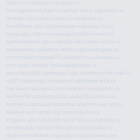
2bets.ru
vintovoykompressor.ru
birminghamvsfulham.ru
sarmat-komp.ru
pioneeri.ru
amadis-chocolate.ru
shkurki-karakulya.ru
kanotiforet.spb.ru
tutmassage.ru
ecolog.org.ru
praga.spb.ru
falcorussia.ru
autodoctorservis.ru
kamertondom.spb.ru
net-life.net.ru
avto-vozim.ru
sakhcamera.ru
alliance-electro.spb.ru
stroyavt.ru
controlweb1.ru
tdsak74.ru
kinzozo-ru.ru
kvotka.ru
iron-snab.ru
costa-bella.ru
eugrus.pp.ru
associaciya39.ru
primexpo.spb.ru
bezmorchin.ru
ia2.ru
cpt21.ru
ispecspb.ru
regahost.ru
kolosok-elita.ru
tae-kwon.ru
consrio.com.ru
insiam.ru
avegainfo.ru
archery161.ru
bigencyclica.ru
vlast16.ru
korru.net
sarmiento.spb.su
extelopedia.ru
lammin-suo.spb.ru
iskatour.spb.ru
snpi.org.ru
running-line.ru
krygeva-spa.ru
chel.net.ru
rust-loco.ru
dugshop.ru
hl-beta.spb.ru
school494.spb.ru
mymubaby.ru
epoha-metalband.ru
ngr.spb.ru
rusgosnews.com