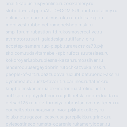
analitikaplus.ru
spyonline.ru
zosikamery.ru
sloboda-ural.pp.ru
AUTO-COM.SU
hohota.net
alimy.ru
online-z.com
aromat-vostoka.ru
otdelkaexp.ru
mobilvest.ru
bbd.net.ru
mebelshop.msk.ru
smp-forum.ru
bastion-td.ru
kosmoscreative.ru
avrmotors.ru
art-galadesign.ru
tiffany-c.ru
ecostep-samara.ru
d-p.spb.ru
галактика73.рф
sko.com.ru
davitamebel-spb.ru
fotsis.ru
tesiaes.ru
kokoroyari.spb.ru
blesna-kazan.ru
mossilver.ru
lenderoq.ru
sergeydobrin.ru
tochkazvuka.msk.ru
people-of-art.ru
bezzubova.ru
clubtibet.ru
orior-aks.ru
dynamoauto.ru
szk-favorit.ru
carlines.ru
flatnsk.ru
kingbolenskaner.ru
alex-motor.ru
astroline.net.ru
act1.spb.ru
polyglot.com.ru
gidlipetsk.ru
ooo-driada.ru
detsad125.ru
mir-zdoroviya.ru
bruslanovo.ru
siterem.ru
council.spb.ru
лодкипатриот.рф
kafekolizey.ru
iclub.net.ru
gazon-easy.ru
sugarepilekb.ru
grinox.ru
pylesostineco.ru
msts-ozarenie.ru
kameryjooan.ru