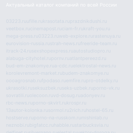
Актуальный каталог компаний по всей России
03223.ru
ufille.ru
krasotata.ru
prazdnikdushi.ru
veetbox.ru
cinemapost.ru
ciam-fr.ru
kraft-you.ru
mega-press.ru
03223.ru
web-explore.ru
rastenuya.ru
eurovision-russia.ru
strah-news.ru
freeride-team.ru
itrack-24.ru
sexshopexpress.ru
autostudiopro.ru
alabuga-cityhotel.ru
pornv.ru
atlantpereezd.ru
bud-em-znakomye.ru
a-cdc.ru
elektrostal-news.ru
korolevremont-market.ru
budem-znakomye.ru
oooagrosnab.ru
fpodaso.ru
emfire.ru
pro-otdelky.ru
ukrasotki.ru
seksuzbek.ru
seks-uzbek.ru
porno-vk.ru
sovratili.ru
olecoon.ru
vd-dosug.ru
adonyev.ru
rbc-news.ru
porno-skvirt.ru
krospr.ru
13autor-kolonka.ru
sormol.ru
2rich.ru
hostel-65.ru
hostserve.ru
porno-na-russkom.ru
mishinlab.ru
neznobi.ru
bigfatcc.ru
habble.ru
starbucksvia.ru
delfinet.ru
silvernano.ru
elestal.ru
vektor-doroga.ru