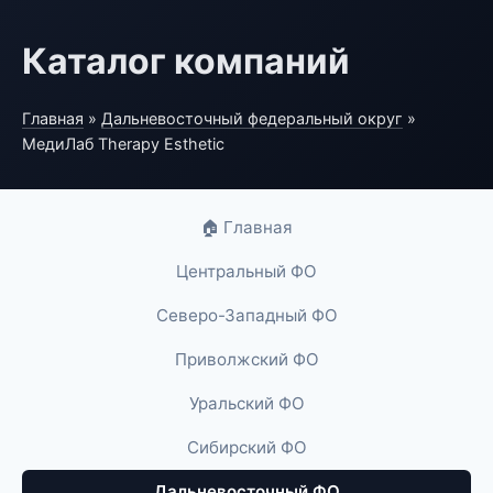
Каталог компаний
Главная
»
Дальневосточный федеральный округ
»
МедиЛаб Therapy Esthetic
🏠 Главная
Центральный ФО
Северо-Западный ФО
Приволжский ФО
Уральский ФО
Сибирский ФО
Дальневосточный ФО