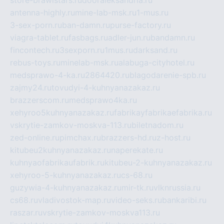
store-brawlstars.ru
dooraleksandria.ru
antenna-highly.ru
mine-lab-msk.ru
1-mus.ru
3-sex-porn.ru
ban-damn.ru
purse-factory.ru
viagra-tablet.ru
fasbags.ru
adler-jun.ru
bandamn.ru
fincontech.ru
3sexporn.ru
1mus.ru
darksand.ru
rebus-toys.ru
minelab-msk.ru
alabuga-cityhotel.ru
medsprawo-4-ka.ru
2864420.ru
blagodarenie-spb.ru
zajmy24.ru
tovudyi-4-kuhnyanazakaz.ru
brazzerscom.ru
medsprawo4ka.ru
xehyroo5kuhnyanazakaz.ru
fabrikayfabrikaefabrika.ru
vskrytie-zamkov-moskva-113.ru
biletnadom.ru
zed-online.ru
pimchax.ru
brazzers-hd.ru
z-host.ru
kitubeu2kuhnyanazakaz.ru
naperekate.ru
kuhnyaofabrikaufabrik.ru
kitubeu-2-kuhnyanazakaz.ru
xehyroo-5-kuhnyanazakaz.ru
cs-68.ru
guzywia-4-kuhnyanazakaz.ru
mir-tk.ru
vlknrussia.ru
cs68.ru
vladivostok-map.ru
video-seks.ru
bankaribi.ru
raszar.ru
vskrytie-zamkov-moskva113.ru