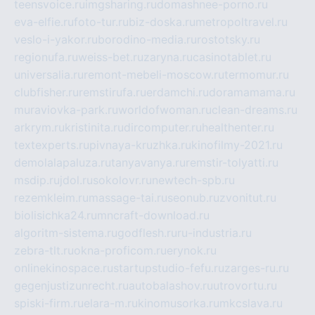
teensvoice.ru
imgsharing.ru
domashnee-porno.ru
eva-elfie.ru
foto-tur.ru
biz-doska.ru
metropoltravel.ru
veslo-i-yakor.ru
borodino-media.ru
rostotsky.ru
regionufa.ru
weiss-bet.ru
zaryna.ru
casinotablet.ru
universalia.ru
remont-mebeli-moscow.ru
termomur.ru
clubfisher.ru
remstirufa.ru
erdamchi.ru
doramamama.ru
muraviovka-park.ru
worldofwoman.ru
clean-dreams.ru
arkrym.ru
kristinita.ru
dircomputer.ru
healthenter.ru
textexperts.ru
pivnaya-kruzhka.ru
kinofilmy-2021.ru
demolalapaluza.ru
tanyavanya.ru
remstir-tolyatti.ru
msdip.ru
jdol.ru
sokolovr.ru
newtech-spb.ru
rezemkleim.ru
massage-tai.ru
seonub.ru
zvonitut.ru
biolisichka24.ru
mncraft-download.ru
algoritm-sistema.ru
godflesh.ru
ru-industria.ru
zebra-tlt.ru
okna-proficom.ru
erynok.ru
onlinekinospace.ru
startupstudio-fefu.ru
zarges-ru.ru
gegenjustizunrecht.ru
autobalashov.ru
utrovortu.ru
spiski-firm.ru
elara-m.ru
kinomusorka.ru
mkcslava.ru