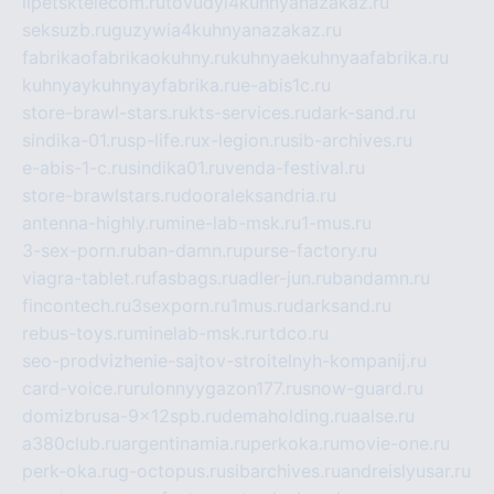
lipetsktelecom.ru
tovudyi4kuhnyanazakaz.ru
seksuzb.ru
guzywia4kuhnyanazakaz.ru
fabrikaofabrikaokuhny.ru
kuhnyaekuhnyaafabrika.ru
kuhnyaykuhnyayfabrika.ru
e-abis1c.ru
store-brawl-stars.ru
kts-services.ru
dark-sand.ru
sindika-01.ru
sp-life.ru
x-legion.ru
sib-archives.ru
e-abis-1-c.ru
sindika01.ru
venda-festival.ru
store-brawlstars.ru
dooraleksandria.ru
antenna-highly.ru
mine-lab-msk.ru
1-mus.ru
3-sex-porn.ru
ban-damn.ru
purse-factory.ru
viagra-tablet.ru
fasbags.ru
adler-jun.ru
bandamn.ru
fincontech.ru
3sexporn.ru
1mus.ru
darksand.ru
rebus-toys.ru
minelab-msk.ru
rtdco.ru
seo-prodvizhenie-sajtov-stroitelnyh-kompanij.ru
card-voice.ru
rulonnyygazon177.ru
snow-guard.ru
domizbrusa-9x12spb.ru
demaholding.ru
aalse.ru
a380club.ru
argentinamia.ru
perkoka.ru
movie-one.ru
perk-oka.ru
g-octopus.ru
sibarchives.ru
andreislyusar.ru