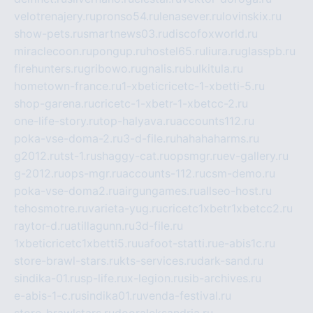
velotrenajery.ru
pronso54.ru
lenasever.ru
lovinskix.ru
show-pets.ru
smartnews03.ru
discofoxworld.ru
miraclecoon.ru
pongup.ru
hostel65.ru
liura.ru
glasspb.ru
firehunters.ru
gribowo.ru
gnalis.ru
bulkitula.ru
hometown-france.ru
1-xbeticricetc-1-xbetti-5.ru
shop-garena.ru
cricetc-1-xbetr-1-xbetcc-2.ru
one-life-story.ru
top-halyava.ru
accounts112.ru
poka-vse-doma-2.ru
3-d-file.ru
hahahaharms.ru
g2012.ru
tst-1.ru
shaggy-cat.ru
opsmgr.ru
ev-gallery.ru
g-2012.ru
ops-mgr.ru
accounts-112.ru
csm-demo.ru
poka-vse-doma2.ru
airgungames.ru
allseo-host.ru
tehosmotre.ru
varieta-yug.ru
cricetc1xbetr1xbetcc2.ru
raytor-d.ru
atillagunn.ru
3d-file.ru
1xbeticricetc1xbetti5.ru
uafoot-statti.ru
e-abis1c.ru
store-brawl-stars.ru
kts-services.ru
dark-sand.ru
sindika-01.ru
sp-life.ru
x-legion.ru
sib-archives.ru
e-abis-1-c.ru
sindika01.ru
venda-festival.ru