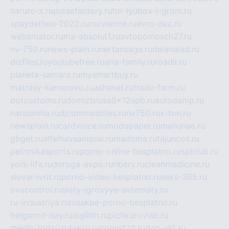
naruto-x.ru
pursefactory.ru
tor-lyubov-i-grom.ru
spayderhed-2022.ru
movieone.ru
evro-dez.ru
webamator.ru
ma-absolut1.ru
avtopomosch27.ru
nv-750.ru
news-plain.ru
nertansaga.ru
delanalad.ru
dizfiles.ru
youtubefree.ru
aria-family.ru
roadli.ru
planeta-samara.ru
mysmartbuy.ru
matrasy-kemerovo.ru
ashanet.ru
trade-farm.ru
dotcustoms.ru
domizbrusa9x12spb.ru
autodamp.ru
narasimha.ru
djcommodities.ru
nv750.ru
x-ton.ru
newsplain.ru
cardvoice.ru
modopaper.ru
manunae.ru
gbget.ru
alfeihavsalnassr.ru
madoma.ru
tajuncos.ru
petrovkasports.ru
porno-online-besplatno.ru
splclub.ru
york-life.ru
doroga-expo.ru
ribery.ru
cleanmedicine.ru
slovar-ivrit.ru
porno-video-besplatno.ru
seks-365.ru
ovucontrol.ru
sloty-igrovyye-avtomaty.ru
ru-industriya.ru
russkoe-porno-besplatno.ru
belgorod-day.ru
digilith.ru
pichkurovlab.ru
medic-today.ru
taksu.ru
comp123.ru
don-ykt.ru