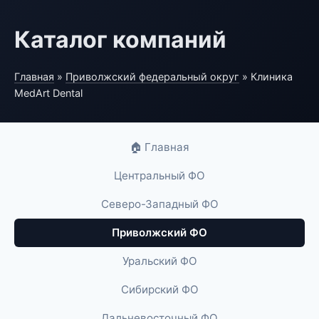
Каталог компаний
Главная
»
Приволжский федеральный округ
» Клиника
MedArt Dental
🏠 Главная
Центральный ФО
Северо-Западный ФО
Приволжский ФО
Уральский ФО
Сибирский ФО
Дальневосточный ФО