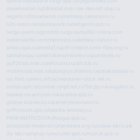
epoha-metalband.ru
ngr.spb.ru
rusgosnews.com
dieselvostok.ru
24hostel.msk.ru
w-dev.ru
f-ship.ru
regsmi.ru
filmnetwork.ru
malinasp.ru
kinosvin.ru
h2o-salon.ru
malutkayork.ru
deltaprim.spb.ru
tango-perm.ru
gooddir.ru
sgv.su
multiki-online.com
webkrasotki.com
cherinvest.ru
detskiy-ostrov.ru
ankou.spb.ru
alvesta1.ru
pdf-creator.ru
nix-files.org.ru
sakhatoday.ru
elektrikersymboler.ru
sputnikyes.ru
golf2club.msk.ru
aeforums.ru
zallclub.ru
multimodal.msk.ru
habaigry.ru
haikko.ru
sobakopedia.ru
isz-fest.ru
ewnc.info
screensaver-clock.net.ru
volnav.spb.ru
comnat.ru
npf.net.ru
7bit.pp.ru
kalugatur.ru
tesiaes.ru
card.com.ru
kazanka.spb.ru
gildiya-kuznecov.ru
kameryboavision.ru
griffoncom.spb.ru
fabrika-emotsiy.ru
PARK-MATROSOVA.RU
agat.spb.ru
avtoyurist-moskva1.ru
hardware.org.ru
схема-авто.рф
dg-lab.ru
angrup.ru
recruiter.spb.ru
music8.spb.ru