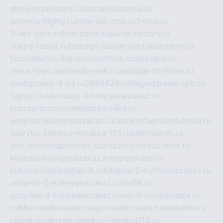
store-brawlstars.ru
dooraleksandria.ru
antenna-highly.ru
mine-lab-msk.ru
1-mus.ru
3-sex-porn.ru
ban-damn.ru
purse-factory.ru
viagra-tablet.ru
fasbags.ru
adler-jun.ru
bandamn.ru
fincontech.ru
3sexporn.ru
1mus.ru
darksand.ru
rebus-toys.ru
minelab-msk.ru
alabuga-cityhotel.ru
medsprawo-4-ka.ru
2864420.ru
blagodarenie-spb.ru
zajmy24.ru
tovudyi-4-kuhnyanazakaz.ru
brazzerscom.ru
medsprawo4ka.ru
xehyroo5kuhnyanazakaz.ru
fabrikayfabrikaefabrika.ru
vskrytie-zamkov-moskva-113.ru
biletnadom.ru
zed-online.ru
pimchax.ru
brazzers-hd.ru
z-host.ru
kitubeu2kuhnyanazakaz.ru
naperekate.ru
kuhnyaofabrikaufabrik.ru
kitubeu-2-kuhnyanazakaz.ru
xehyroo-5-kuhnyanazakaz.ru
cs-68.ru
guzywia-4-kuhnyanazakaz.ru
mir-tk.ru
vlknrussia.ru
cs68.ru
vladivostok-map.ru
video-seks.ru
bankaribi.ru
raszar.ru
vskrytie-zamkov-moskva113.ru