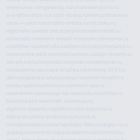
teensvoice.ru
imgsharing.ru
domashnee-porno.ru
eva-elfie.ru
foto-tur.ru
biz-doska.ru
metropoltravel.ru
veslo-i-yakor.ru
borodino-media.ru
rostotsky.ru
regionufa.ru
weiss-bet.ru
zaryna.ru
casinotablet.ru
universalia.ru
remont-mebeli-moscow.ru
termomur.ru
clubfisher.ru
remstirufa.ru
erdamchi.ru
doramamama.ru
muraviovka-park.ru
worldofwoman.ru
clean-dreams.ru
arkrym.ru
kristinita.ru
dircomputer.ru
healthenter.ru
textexperts.ru
pivnaya-kruzhka.ru
kinofilmy-2021.ru
demolalapaluza.ru
tanyavanya.ru
remstir-tolyatti.ru
msdip.ru
jdol.ru
sokolovr.ru
newtech-spb.ru
rezemkleim.ru
massage-tai.ru
seonub.ru
zvonitut.ru
biolisichka24.ru
mncraft-download.ru
algoritm-sistema.ru
godflesh.ru
ru-industria.ru
zebra-tlt.ru
okna-proficom.ru
erynok.ru
onlinekinospace.ru
startupstudio-fefu.ru
zarges-ru.ru
gegenjustizunrecht.ru
autobalashov.ru
utrovortu.ru
spiski-firm.ru
elara-m.ru
kinomusorka.ru
mkcslava.ru