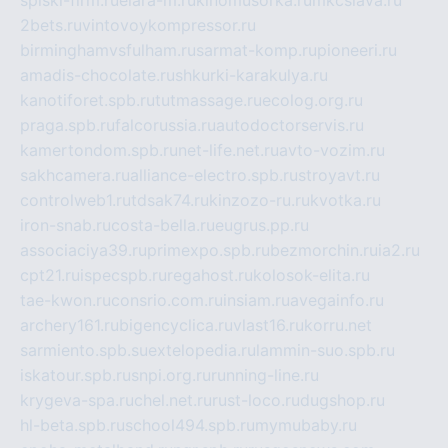
2bets.ru
vintovoykompressor.ru
birminghamvsfulham.ru
sarmat-komp.ru
pioneeri.ru
amadis-chocolate.ru
shkurki-karakulya.ru
kanotiforet.spb.ru
tutmassage.ru
ecolog.org.ru
praga.spb.ru
falcorussia.ru
autodoctorservis.ru
kamertondom.spb.ru
net-life.net.ru
avto-vozim.ru
sakhcamera.ru
alliance-electro.spb.ru
stroyavt.ru
controlweb1.ru
tdsak74.ru
kinzozo-ru.ru
kvotka.ru
iron-snab.ru
costa-bella.ru
eugrus.pp.ru
associaciya39.ru
primexpo.spb.ru
bezmorchin.ru
ia2.ru
cpt21.ru
ispecspb.ru
regahost.ru
kolosok-elita.ru
tae-kwon.ru
consrio.com.ru
insiam.ru
avegainfo.ru
archery161.ru
bigencyclica.ru
vlast16.ru
korru.net
sarmiento.spb.su
extelopedia.ru
lammin-suo.spb.ru
iskatour.spb.ru
snpi.org.ru
running-line.ru
krygeva-spa.ru
chel.net.ru
rust-loco.ru
dugshop.ru
hl-beta.spb.ru
school494.spb.ru
mymubaby.ru