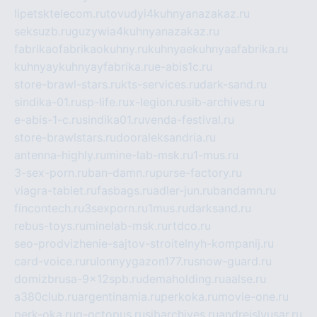
lipetsktelecom.ru
tovudyi4kuhnyanazakaz.ru
seksuzb.ru
guzywia4kuhnyanazakaz.ru
fabrikaofabrikaokuhny.ru
kuhnyaekuhnyaafabrika.ru
kuhnyaykuhnyayfabrika.ru
e-abis1c.ru
store-brawl-stars.ru
kts-services.ru
dark-sand.ru
sindika-01.ru
sp-life.ru
x-legion.ru
sib-archives.ru
e-abis-1-c.ru
sindika01.ru
venda-festival.ru
store-brawlstars.ru
dooraleksandria.ru
antenna-highly.ru
mine-lab-msk.ru
1-mus.ru
3-sex-porn.ru
ban-damn.ru
purse-factory.ru
viagra-tablet.ru
fasbags.ru
adler-jun.ru
bandamn.ru
fincontech.ru
3sexporn.ru
1mus.ru
darksand.ru
rebus-toys.ru
minelab-msk.ru
rtdco.ru
seo-prodvizhenie-sajtov-stroitelnyh-kompanij.ru
card-voice.ru
rulonnyygazon177.ru
snow-guard.ru
domizbrusa-9x12spb.ru
demaholding.ru
aalse.ru
a380club.ru
argentinamia.ru
perkoka.ru
movie-one.ru
perk-oka.ru
g-octopus.ru
sibarchives.ru
andreislyusar.ru