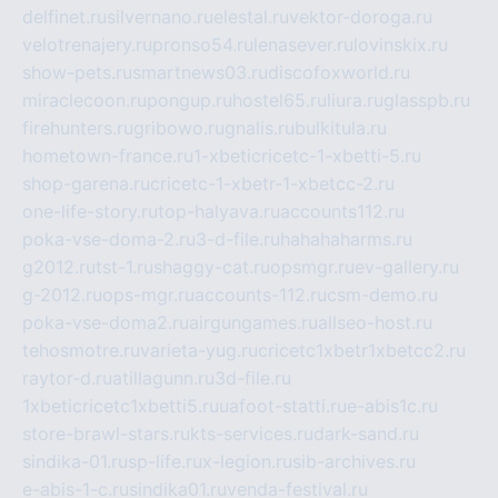
delfinet.ru
silvernano.ru
elestal.ru
vektor-doroga.ru
velotrenajery.ru
pronso54.ru
lenasever.ru
lovinskix.ru
show-pets.ru
smartnews03.ru
discofoxworld.ru
miraclecoon.ru
pongup.ru
hostel65.ru
liura.ru
glasspb.ru
firehunters.ru
gribowo.ru
gnalis.ru
bulkitula.ru
hometown-france.ru
1-xbeticricetc-1-xbetti-5.ru
shop-garena.ru
cricetc-1-xbetr-1-xbetcc-2.ru
one-life-story.ru
top-halyava.ru
accounts112.ru
poka-vse-doma-2.ru
3-d-file.ru
hahahaharms.ru
g2012.ru
tst-1.ru
shaggy-cat.ru
opsmgr.ru
ev-gallery.ru
g-2012.ru
ops-mgr.ru
accounts-112.ru
csm-demo.ru
poka-vse-doma2.ru
airgungames.ru
allseo-host.ru
tehosmotre.ru
varieta-yug.ru
cricetc1xbetr1xbetcc2.ru
raytor-d.ru
atillagunn.ru
3d-file.ru
1xbeticricetc1xbetti5.ru
uafoot-statti.ru
e-abis1c.ru
store-brawl-stars.ru
kts-services.ru
dark-sand.ru
sindika-01.ru
sp-life.ru
x-legion.ru
sib-archives.ru
e-abis-1-c.ru
sindika01.ru
venda-festival.ru