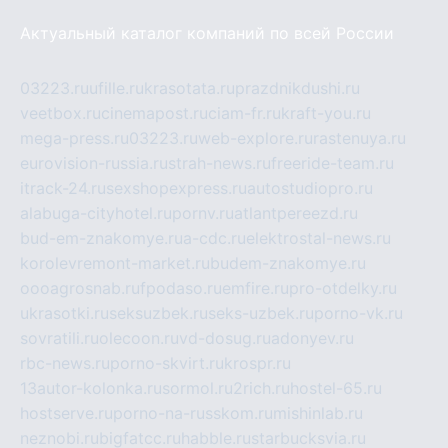
Актуальный каталог компаний по всей России
03223.ru
ufille.ru
krasotata.ru
prazdnikdushi.ru
veetbox.ru
cinemapost.ru
ciam-fr.ru
kraft-you.ru
mega-press.ru
03223.ru
web-explore.ru
rastenuya.ru
eurovision-russia.ru
strah-news.ru
freeride-team.ru
itrack-24.ru
sexshopexpress.ru
autostudiopro.ru
alabuga-cityhotel.ru
pornv.ru
atlantpereezd.ru
bud-em-znakomye.ru
a-cdc.ru
elektrostal-news.ru
korolevremont-market.ru
budem-znakomye.ru
oooagrosnab.ru
fpodaso.ru
emfire.ru
pro-otdelky.ru
ukrasotki.ru
seksuzbek.ru
seks-uzbek.ru
porno-vk.ru
sovratili.ru
olecoon.ru
vd-dosug.ru
adonyev.ru
rbc-news.ru
porno-skvirt.ru
krospr.ru
13autor-kolonka.ru
sormol.ru
2rich.ru
hostel-65.ru
hostserve.ru
porno-na-russkom.ru
mishinlab.ru
neznobi.ru
bigfatcc.ru
habble.ru
starbucksvia.ru