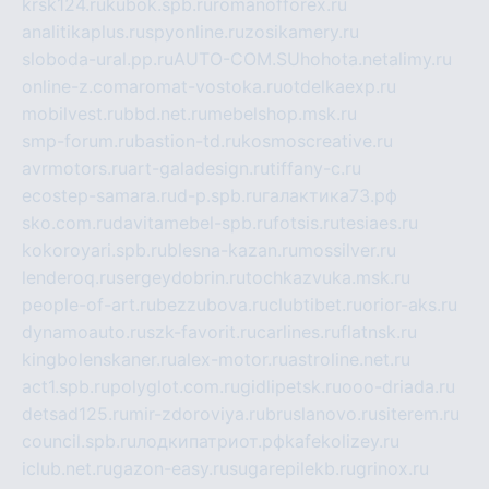
krsk124.ru
kubok.spb.ru
romanofforex.ru
analitikaplus.ru
spyonline.ru
zosikamery.ru
sloboda-ural.pp.ru
AUTO-COM.SU
hohota.net
alimy.ru
online-z.com
aromat-vostoka.ru
otdelkaexp.ru
mobilvest.ru
bbd.net.ru
mebelshop.msk.ru
smp-forum.ru
bastion-td.ru
kosmoscreative.ru
avrmotors.ru
art-galadesign.ru
tiffany-c.ru
ecostep-samara.ru
d-p.spb.ru
галактика73.рф
sko.com.ru
davitamebel-spb.ru
fotsis.ru
tesiaes.ru
kokoroyari.spb.ru
blesna-kazan.ru
mossilver.ru
lenderoq.ru
sergeydobrin.ru
tochkazvuka.msk.ru
people-of-art.ru
bezzubova.ru
clubtibet.ru
orior-aks.ru
dynamoauto.ru
szk-favorit.ru
carlines.ru
flatnsk.ru
kingbolenskaner.ru
alex-motor.ru
astroline.net.ru
act1.spb.ru
polyglot.com.ru
gidlipetsk.ru
ooo-driada.ru
detsad125.ru
mir-zdoroviya.ru
bruslanovo.ru
siterem.ru
council.spb.ru
лодкипатриот.рф
kafekolizey.ru
iclub.net.ru
gazon-easy.ru
sugarepilekb.ru
grinox.ru