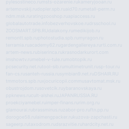
pylesostineco.ru
msts-ozarenie.ru
kameryjooan.ru
artemovskij.ru
dopler.spb.ru
aid70.ru
metall-perm.ru
ndm.msk.ru
ratingzooshop.ru
apiaccess.ru
globalautotrade.info
bezverhovskoe.ru
drsschool.ru
ZOOSMART.SPB.RU
dalakony.ru
medikijob.ru
remontt.spb.ru
photostudia.spb.ru
myragon.ru
terramia.ru
academy62.ru
gardengallereya.ru
rti.com.ru
artem-news.ru
biserinca.ru
krasnodarkurort.com
imshowtv.ru
mebel-v-tule.ru
mobtopik.ru
pcsecurity.net.ru
tool-sib.ru
multimetrunit.ru
sp-tour.ru
fan-cs.ru
santeh-russia.ru
symbian9.net.ru
DSHAIR.RU
tmmotors.spb.ru
xjocuricopii.com
musavtomat.msk.ru
obustrojdom.ru
sovetcik.ru
ybaranovskaya.ru
ppknews.ru
cult-alshei.ru
JAPANRUSSIA.RU
proekciyamebel.ru
imper-finans.ru
rim.org.ru
glamourai.ru
brassminus.ru
zabor-pro.ru
ftn.pp.ru
dorogoe58.ru
laimengpacker.ru
kuzova-zapchasti.ru
sageerp.ru
taxodrom.ru
dsrazvitie.ru
hardcity.net.ru