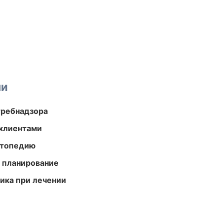
ми
требнадзора
 клиентами
ортопедию
 планирование
тика при лечении