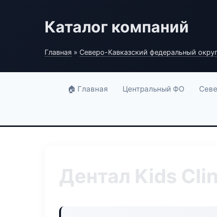
Каталог компаний
Главная
»
Северо-Кавказский федеральный окру
🏠 Главная
Центральный ФО
Севе
Дентал Kids Clin