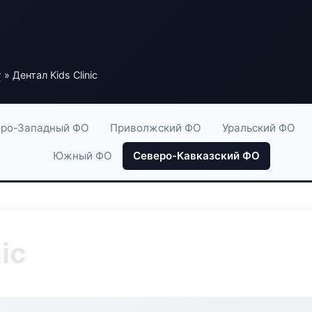
г
» Дентал Kids Clinic
ро-Западный ФО
Приволжский ФО
Уральский ФО
Южный ФО
Северо-Кавказский ФО
ic