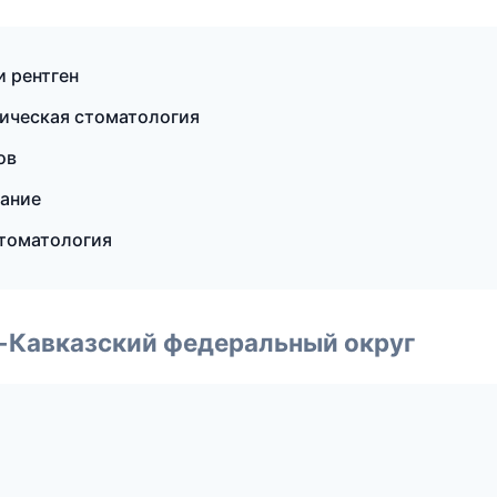
и рентген
гическая стоматология
ов
вание
стоматология
о-Кавказский федеральный округ