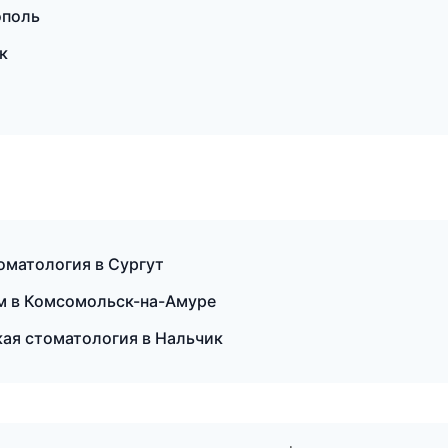
ополь
к
оматология в Сургут
ом в Комсомольск-на-Амуре
кая стоматология в Нальчик