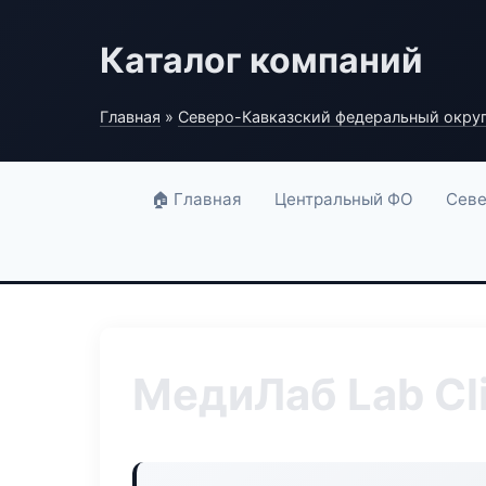
Каталог компаний
Главная
»
Северо-Кавказский федеральный окру
🏠 Главная
Центральный ФО
Севе
МедиЛаб Lab Cli