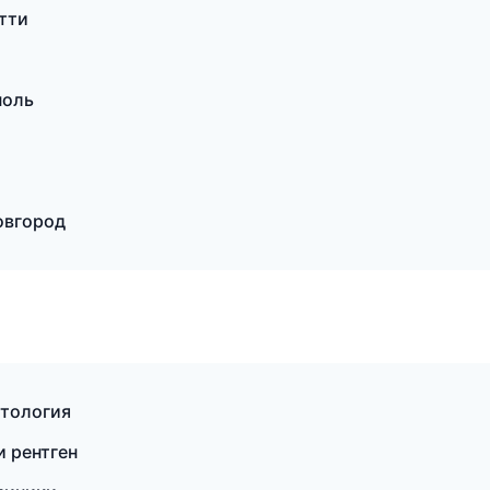
тти
поль
овгород
атология
и рентген