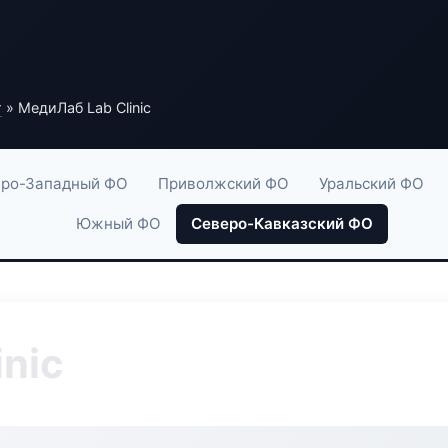
г
» МедиЛаб Lab Clinic
ро-Западный ФО
Приволжский ФО
Уральский ФО
Южный ФО
Северо-Кавказский ФО
nic