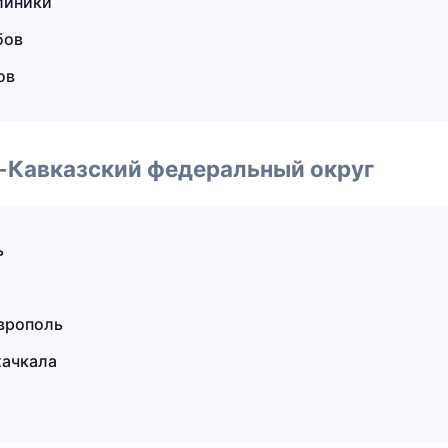
линики
бов
ов
о-Кавказский федеральный округ
ь
врополь
хачкала