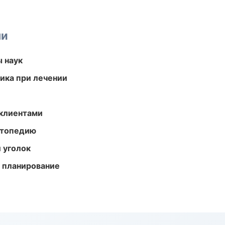
ми
ы наук
тика при лечении
 клиентами
ортопедию
 уголок
 планирование