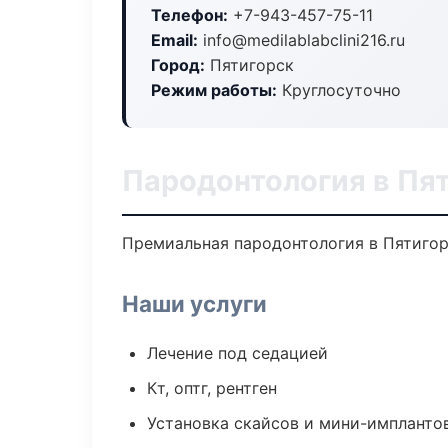
Телефон:
+7-943-457-75-11
Email:
info@medilablabclini216.ru
Город:
Пятигорск
Режим работы:
Круглосуточно
Пародонтология в Пя
Премиальная пародонтология в Пятигорс
Наши услуги
Лечение под седацией
Кт, оптг, рентген
Установка скайсов и мини-импланто