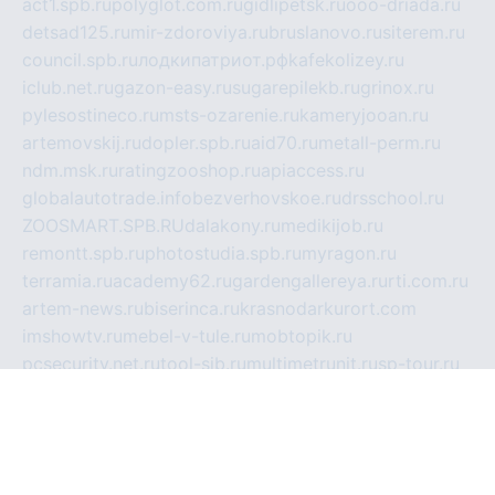
act1.spb.ru
polyglot.com.ru
gidlipetsk.ru
ooo-driada.ru
detsad125.ru
mir-zdoroviya.ru
bruslanovo.ru
siterem.ru
council.spb.ru
лодкипатриот.рф
kafekolizey.ru
iclub.net.ru
gazon-easy.ru
sugarepilekb.ru
grinox.ru
pylesostineco.ru
msts-ozarenie.ru
kameryjooan.ru
artemovskij.ru
dopler.spb.ru
aid70.ru
metall-perm.ru
ndm.msk.ru
ratingzooshop.ru
apiaccess.ru
globalautotrade.info
bezverhovskoe.ru
drsschool.ru
ZOOSMART.SPB.RU
dalakony.ru
medikijob.ru
remontt.spb.ru
photostudia.spb.ru
myragon.ru
terramia.ru
academy62.ru
gardengallereya.ru
rti.com.ru
artem-news.ru
biserinca.ru
krasnodarkurort.com
imshowtv.ru
mebel-v-tule.ru
mobtopik.ru
pcsecurity.net.ru
tool-sib.ru
multimetrunit.ru
sp-tour.ru
fan-cs.ru
santeh-russia.ru
symbian9.net.ru
DSHAIR.RU
tmmotors.spb.ru
xjocuricopii.com
musavtomat.msk.ru
obustrojdom.ru
sovetcik.ru
ybaranovskaya.ru
ppknews.ru
cult-alshei.ru
JAPANRUSSIA.RU