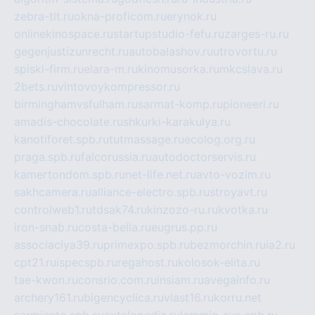
zebra-tlt.ru
okna-proficom.ru
erynok.ru
onlinekinospace.ru
startupstudio-fefu.ru
zarges-ru.ru
gegenjustizunrecht.ru
autobalashov.ru
utrovortu.ru
spiski-firm.ru
elara-m.ru
kinomusorka.ru
mkcslava.ru
2bets.ru
vintovoykompressor.ru
birminghamvsfulham.ru
sarmat-komp.ru
pioneeri.ru
amadis-chocolate.ru
shkurki-karakulya.ru
kanotiforet.spb.ru
tutmassage.ru
ecolog.org.ru
praga.spb.ru
falcorussia.ru
autodoctorservis.ru
kamertondom.spb.ru
net-life.net.ru
avto-vozim.ru
sakhcamera.ru
alliance-electro.spb.ru
stroyavt.ru
controlweb1.ru
tdsak74.ru
kinzozo-ru.ru
kvotka.ru
iron-snab.ru
costa-bella.ru
eugrus.pp.ru
associaciya39.ru
primexpo.spb.ru
bezmorchin.ru
ia2.ru
cpt21.ru
ispecspb.ru
regahost.ru
kolosok-elita.ru
tae-kwon.ru
consrio.com.ru
insiam.ru
avegainfo.ru
archery161.ru
bigencyclica.ru
vlast16.ru
korru.net