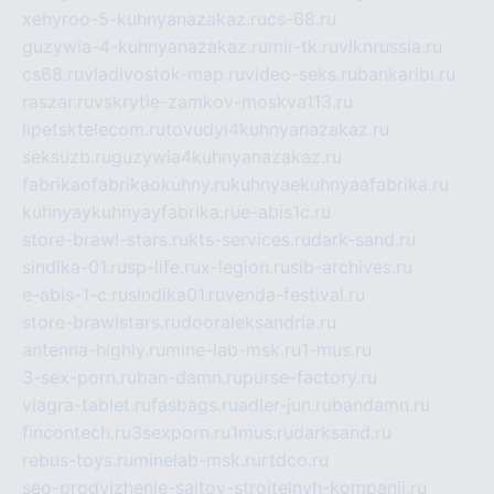
xehyroo-5-kuhnyanazakaz.ru
cs-68.ru
guzywia-4-kuhnyanazakaz.ru
mir-tk.ru
vlknrussia.ru
cs68.ru
vladivostok-map.ru
video-seks.ru
bankaribi.ru
raszar.ru
vskrytie-zamkov-moskva113.ru
lipetsktelecom.ru
tovudyi4kuhnyanazakaz.ru
seksuzb.ru
guzywia4kuhnyanazakaz.ru
fabrikaofabrikaokuhny.ru
kuhnyaekuhnyaafabrika.ru
kuhnyaykuhnyayfabrika.ru
e-abis1c.ru
store-brawl-stars.ru
kts-services.ru
dark-sand.ru
sindika-01.ru
sp-life.ru
x-legion.ru
sib-archives.ru
e-abis-1-c.ru
sindika01.ru
venda-festival.ru
store-brawlstars.ru
dooraleksandria.ru
antenna-highly.ru
mine-lab-msk.ru
1-mus.ru
3-sex-porn.ru
ban-damn.ru
purse-factory.ru
viagra-tablet.ru
fasbags.ru
adler-jun.ru
bandamn.ru
fincontech.ru
3sexporn.ru
1mus.ru
darksand.ru
rebus-toys.ru
minelab-msk.ru
rtdco.ru
seo-prodvizhenie-sajtov-stroitelnyh-kompanij.ru