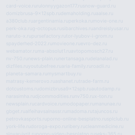
card-voice.ru
rulonnyygazon177.ru
snow-guard.ru
domizbrusa-9x12spb.ru
demaholding.ru
aalse.ru
a380club.ru
argentinamia.ru
perkoka.ru
movie-one.ru
perk-oka.ru
g-octopus.ru
sibarchives.ru
andreislyusar.ru
naruto-x.ru
pursefactory.ru
tor-lyubov-i-grom.ru
spayderhed-2022.ru
movieone.ru
evro-dez.ru
webamator.ru
ma-absolut1.ru
avtopomosch27.ru
nv-750.ru
news-plain.ru
nertansaga.ru
delanalad.ru
dizfiles.ru
youtubefree.ru
aria-family.ru
roadli.ru
planeta-samara.ru
mysmartbuy.ru
matrasy-kemerovo.ru
ashanet.ru
trade-farm.ru
dotcustoms.ru
domizbrusa9x12spb.ru
autodamp.ru
narasimha.ru
djcommodities.ru
nv750.ru
x-ton.ru
newsplain.ru
cardvoice.ru
modopaper.ru
manunae.ru
gbget.ru
alfeihavsalnassr.ru
madoma.ru
tajuncos.ru
petrovkasports.ru
porno-online-besplatno.ru
splclub.ru
york-life.ru
doroga-expo.ru
ribery.ru
cleanmedicine.ru
slovar-ivrit.ru
porno-video-besplatno.ru
seks-365.ru