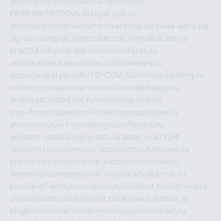
griffoncom.spb.ru
fabrika-emotsiy.ru
PARK-MATROSOVA.RU
agat.spb.ru
avtoyurist-moskva1.ru
hardware.org.ru
схема-авто.рф
dg-lab.ru
angrup.ru
recruiter.spb.ru
music8.spb.ru
krsk124.ru
kubok.spb.ru
romanofforex.ru
analitikaplus.ru
spyonline.ru
zosikamery.ru
sloboda-ural.pp.ru
AUTO-COM.SU
hohota.net
alimy.ru
online-z.com
aromat-vostoka.ru
otdelkaexp.ru
mobilvest.ru
bbd.net.ru
mebelshop.msk.ru
smp-forum.ru
bastion-td.ru
kosmoscreative.ru
avrmotors.ru
art-galadesign.ru
tiffany-c.ru
ecostep-samara.ru
d-p.spb.ru
галактика73.рф
sko.com.ru
davitamebel-spb.ru
fotsis.ru
tesiaes.ru
kokoroyari.spb.ru
blesna-kazan.ru
mossilver.ru
lenderoq.ru
sergeydobrin.ru
tochkazvuka.msk.ru
people-of-art.ru
bezzubova.ru
clubtibet.ru
orior-aks.ru
dynamoauto.ru
szk-favorit.ru
carlines.ru
flatnsk.ru
kingbolenskaner.ru
alex-motor.ru
astroline.net.ru