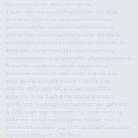
rbc-news.ru
porno-skvirt.ru
krospr.ru
13autor-kolonka.ru
sormol.ru
2rich.ru
hostel-65.ru
hostserve.ru
porno-na-russkom.ru
mishinlab.ru
neznobi.ru
bigfatcc.ru
habble.ru
starbucksvia.ru
delfinet.ru
silvernano.ru
elestal.ru
vektor-doroga.ru
velotrenajery.ru
pronso54.ru
lenasever.ru
lovinskix.ru
show-pets.ru
smartnews03.ru
discofoxworld.ru
miraclecoon.ru
pongup.ru
hostel65.ru
liura.ru
glasspb.ru
firehunters.ru
gribowo.ru
gnalis.ru
bulkitula.ru
hometown-france.ru
1-xbeticricetc-1-xbetti-5.ru
shop-garena.ru
cricetc-1-xbetr-1-xbetcc-2.ru
one-life-story.ru
top-halyava.ru
accounts112.ru
poka-vse-doma-2.ru
3-d-file.ru
hahahaharms.ru
g2012.ru
tst-1.ru
shaggy-cat.ru
opsmgr.ru
ev-gallery.ru
g-2012.ru
ops-mgr.ru
accounts-112.ru
csm-demo.ru
poka-vse-doma2.ru
airgungames.ru
allseo-host.ru
tehosmotre.ru
varieta-yug.ru
cricetc1xbetr1xbetcc2.ru
raytor-d.ru
atillagunn.ru
3d-file.ru