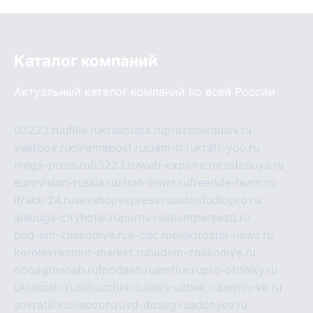
Каталог компаний
Актуальный каталог компаний по всей России
03223.ru
ufille.ru
krasotata.ru
prazdnikdushi.ru
veetbox.ru
cinemapost.ru
ciam-fr.ru
kraft-you.ru
mega-press.ru
03223.ru
web-explore.ru
rastenuya.ru
eurovision-russia.ru
strah-news.ru
freeride-team.ru
itrack-24.ru
sexshopexpress.ru
autostudiopro.ru
alabuga-cityhotel.ru
pornv.ru
atlantpereezd.ru
bud-em-znakomye.ru
a-cdc.ru
elektrostal-news.ru
korolevremont-market.ru
budem-znakomye.ru
oooagrosnab.ru
fpodaso.ru
emfire.ru
pro-otdelky.ru
ukrasotki.ru
seksuzbek.ru
seks-uzbek.ru
porno-vk.ru
sovratili.ru
olecoon.ru
vd-dosug.ru
adonyev.ru