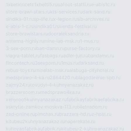
1xbeticricetc1xbetti5.ru
uafoot-statti.ru
e-abis1c.ru
store-brawl-stars.ru
kts-services.ru
dark-sand.ru
sindika-01.ru
sp-life.ru
x-legion.ru
sib-archives.ru
e-abis-1-c.ru
sindika01.ru
venda-festival.ru
store-brawlstars.ru
dooraleksandria.ru
antenna-highly.ru
mine-lab-msk.ru
1-mus.ru
3-sex-porn.ru
ban-damn.ru
purse-factory.ru
viagra-tablet.ru
fasbags.ru
adler-jun.ru
bandamn.ru
fincontech.ru
3sexporn.ru
1mus.ru
darksand.ru
rebus-toys.ru
minelab-msk.ru
alabuga-cityhotel.ru
medsprawo-4-ka.ru
2864420.ru
blagodarenie-spb.ru
zajmy24.ru
tovudyi-4-kuhnyanazakaz.ru
brazzerscom.ru
medsprawo4ka.ru
xehyroo5kuhnyanazakaz.ru
fabrikayfabrikaefabrika.ru
vskrytie-zamkov-moskva-113.ru
biletnadom.ru
zed-online.ru
pimchax.ru
brazzers-hd.ru
z-host.ru
kitubeu2kuhnyanazakaz.ru
naperekate.ru
kuhnyaofabrikaufabrik.ru
kitubeu-2-kuhnyanazakaz.ru