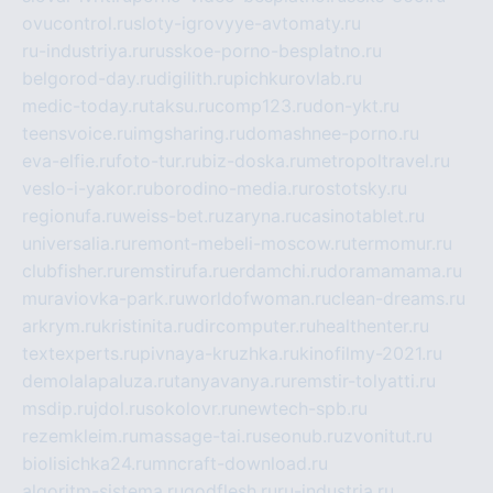
ovucontrol.ru
sloty-igrovyye-avtomaty.ru
ru-industriya.ru
russkoe-porno-besplatno.ru
belgorod-day.ru
digilith.ru
pichkurovlab.ru
medic-today.ru
taksu.ru
comp123.ru
don-ykt.ru
teensvoice.ru
imgsharing.ru
domashnee-porno.ru
eva-elfie.ru
foto-tur.ru
biz-doska.ru
metropoltravel.ru
veslo-i-yakor.ru
borodino-media.ru
rostotsky.ru
regionufa.ru
weiss-bet.ru
zaryna.ru
casinotablet.ru
universalia.ru
remont-mebeli-moscow.ru
termomur.ru
clubfisher.ru
remstirufa.ru
erdamchi.ru
doramamama.ru
muraviovka-park.ru
worldofwoman.ru
clean-dreams.ru
arkrym.ru
kristinita.ru
dircomputer.ru
healthenter.ru
textexperts.ru
pivnaya-kruzhka.ru
kinofilmy-2021.ru
demolalapaluza.ru
tanyavanya.ru
remstir-tolyatti.ru
msdip.ru
jdol.ru
sokolovr.ru
newtech-spb.ru
rezemkleim.ru
massage-tai.ru
seonub.ru
zvonitut.ru
biolisichka24.ru
mncraft-download.ru
algoritm-sistema.ru
godflesh.ru
ru-industria.ru