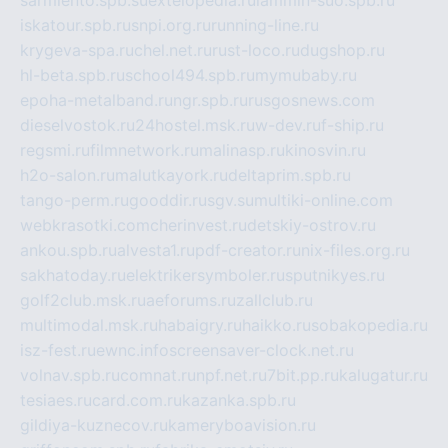
sarmiento.spb.su
extelopedia.ru
lammin-suo.spb.ru
iskatour.spb.ru
snpi.org.ru
running-line.ru
krygeva-spa.ru
chel.net.ru
rust-loco.ru
dugshop.ru
hl-beta.spb.ru
school494.spb.ru
mymubaby.ru
epoha-metalband.ru
ngr.spb.ru
rusgosnews.com
dieselvostok.ru
24hostel.msk.ru
w-dev.ru
f-ship.ru
regsmi.ru
filmnetwork.ru
malinasp.ru
kinosvin.ru
h2o-salon.ru
malutkayork.ru
deltaprim.spb.ru
tango-perm.ru
gooddir.ru
sgv.su
multiki-online.com
webkrasotki.com
cherinvest.ru
detskiy-ostrov.ru
ankou.spb.ru
alvesta1.ru
pdf-creator.ru
nix-files.org.ru
sakhatoday.ru
elektrikersymboler.ru
sputnikyes.ru
golf2club.msk.ru
aeforums.ru
zallclub.ru
multimodal.msk.ru
habaigry.ru
haikko.ru
sobakopedia.ru
isz-fest.ru
ewnc.info
screensaver-clock.net.ru
volnav.spb.ru
comnat.ru
npf.net.ru
7bit.pp.ru
kalugatur.ru
tesiaes.ru
card.com.ru
kazanka.spb.ru
gildiya-kuznecov.ru
kameryboavision.ru