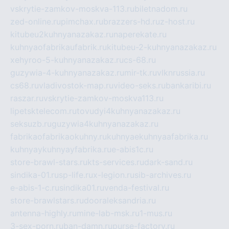
vskrytie-zamkov-moskva-113.ru
biletnadom.ru
zed-online.ru
pimchax.ru
brazzers-hd.ru
z-host.ru
kitubeu2kuhnyanazakaz.ru
naperekate.ru
kuhnyaofabrikaufabrik.ru
kitubeu-2-kuhnyanazakaz.ru
xehyroo-5-kuhnyanazakaz.ru
cs-68.ru
guzywia-4-kuhnyanazakaz.ru
mir-tk.ru
vlknrussia.ru
cs68.ru
vladivostok-map.ru
video-seks.ru
bankaribi.ru
raszar.ru
vskrytie-zamkov-moskva113.ru
lipetsktelecom.ru
tovudyi4kuhnyanazakaz.ru
seksuzb.ru
guzywia4kuhnyanazakaz.ru
fabrikaofabrikaokuhny.ru
kuhnyaekuhnyaafabrika.ru
kuhnyaykuhnyayfabrika.ru
e-abis1c.ru
store-brawl-stars.ru
kts-services.ru
dark-sand.ru
sindika-01.ru
sp-life.ru
x-legion.ru
sib-archives.ru
e-abis-1-c.ru
sindika01.ru
venda-festival.ru
store-brawlstars.ru
dooraleksandria.ru
antenna-highly.ru
mine-lab-msk.ru
1-mus.ru
3-sex-porn.ru
ban-damn.ru
purse-factory.ru