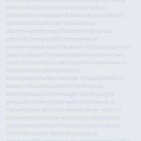
msdip.ru
jdol.ru
sokolovr.ru
newtech-spb.ru
rezemkleim.ru
massage-tai.ru
seonub.ru
zvonitut.ru
biolisichka24.ru
mncraft-download.ru
algoritm-sistema.ru
godflesh.ru
ru-industria.ru
zebra-tlt.ru
okna-proficom.ru
erynok.ru
onlinekinospace.ru
startupstudio-fefu.ru
zarges-ru.ru
gegenjustizunrecht.ru
autobalashov.ru
utrovortu.ru
spiski-firm.ru
elara-m.ru
kinomusorka.ru
mkcslava.ru
2bets.ru
vintovoykompressor.ru
birminghamvsfulham.ru
sarmat-komp.ru
pioneeri.ru
amadis-chocolate.ru
shkurki-karakulya.ru
kanotiforet.spb.ru
tutmassage.ru
ecolog.org.ru
praga.spb.ru
falcorussia.ru
autodoctorservis.ru
kamertondom.spb.ru
net-life.net.ru
avto-vozim.ru
sakhcamera.ru
alliance-electro.spb.ru
stroyavt.ru
controlweb1.ru
tdsak74.ru
kinzozo-ru.ru
kvotka.ru
iron-snab.ru
costa-bella.ru
eugrus.pp.ru
associaciya39.ru
primexpo.spb.ru
bezmorchin.ru
ia2.ru