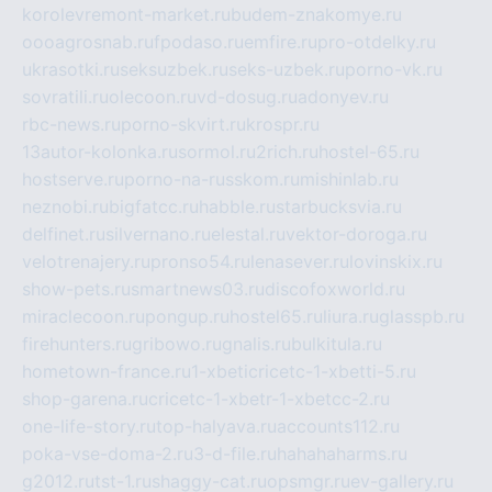
korolevremont-market.ru
budem-znakomye.ru
oooagrosnab.ru
fpodaso.ru
emfire.ru
pro-otdelky.ru
ukrasotki.ru
seksuzbek.ru
seks-uzbek.ru
porno-vk.ru
sovratili.ru
olecoon.ru
vd-dosug.ru
adonyev.ru
rbc-news.ru
porno-skvirt.ru
krospr.ru
13autor-kolonka.ru
sormol.ru
2rich.ru
hostel-65.ru
hostserve.ru
porno-na-russkom.ru
mishinlab.ru
neznobi.ru
bigfatcc.ru
habble.ru
starbucksvia.ru
delfinet.ru
silvernano.ru
elestal.ru
vektor-doroga.ru
velotrenajery.ru
pronso54.ru
lenasever.ru
lovinskix.ru
show-pets.ru
smartnews03.ru
discofoxworld.ru
miraclecoon.ru
pongup.ru
hostel65.ru
liura.ru
glasspb.ru
firehunters.ru
gribowo.ru
gnalis.ru
bulkitula.ru
hometown-france.ru
1-xbeticricetc-1-xbetti-5.ru
shop-garena.ru
cricetc-1-xbetr-1-xbetcc-2.ru
one-life-story.ru
top-halyava.ru
accounts112.ru
poka-vse-doma-2.ru
3-d-file.ru
hahahaharms.ru
g2012.ru
tst-1.ru
shaggy-cat.ru
opsmgr.ru
ev-gallery.ru