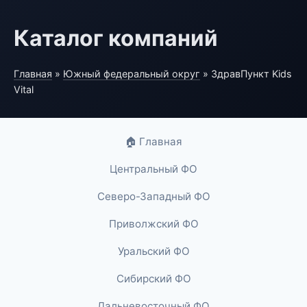
Каталог компаний
Главная
»
Южный федеральный округ
» ЗдравПункт Kids
Vital
🏠 Главная
Центральный ФО
Северо-Западный ФО
Приволжский ФО
Уральский ФО
Сибирский ФО
Дальневосточный ФО