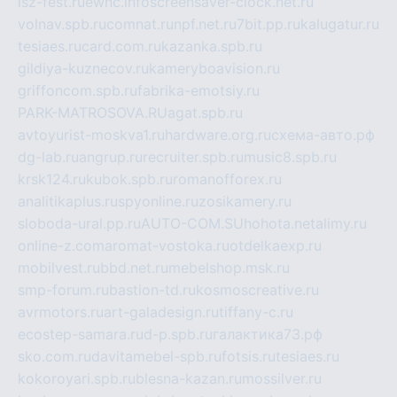
isz-fest.ru
ewnc.info
screensaver-clock.net.ru
volnav.spb.ru
comnat.ru
npf.net.ru
7bit.pp.ru
kalugatur.ru
tesiaes.ru
card.com.ru
kazanka.spb.ru
gildiya-kuznecov.ru
kameryboavision.ru
griffoncom.spb.ru
fabrika-emotsiy.ru
PARK-MATROSOVA.RU
agat.spb.ru
avtoyurist-moskva1.ru
hardware.org.ru
схема-авто.рф
dg-lab.ru
angrup.ru
recruiter.spb.ru
music8.spb.ru
krsk124.ru
kubok.spb.ru
romanofforex.ru
analitikaplus.ru
spyonline.ru
zosikamery.ru
sloboda-ural.pp.ru
AUTO-COM.SU
hohota.net
alimy.ru
online-z.com
aromat-vostoka.ru
otdelkaexp.ru
mobilvest.ru
bbd.net.ru
mebelshop.msk.ru
smp-forum.ru
bastion-td.ru
kosmoscreative.ru
avrmotors.ru
art-galadesign.ru
tiffany-c.ru
ecostep-samara.ru
d-p.spb.ru
галактика73.рф
sko.com.ru
davitamebel-spb.ru
fotsis.ru
tesiaes.ru
kokoroyari.spb.ru
blesna-kazan.ru
mossilver.ru