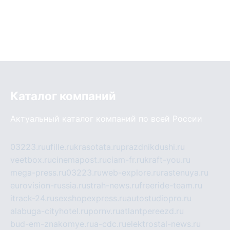
Каталог компаний
Актуальный каталог компаний по всей России
03223.ru
ufille.ru
krasotata.ru
prazdnikdushi.ru
veetbox.ru
cinemapost.ru
ciam-fr.ru
kraft-you.ru
mega-press.ru
03223.ru
web-explore.ru
rastenuya.ru
eurovision-russia.ru
strah-news.ru
freeride-team.ru
itrack-24.ru
sexshopexpress.ru
autostudiopro.ru
alabuga-cityhotel.ru
pornv.ru
atlantpereezd.ru
bud-em-znakomye.ru
a-cdc.ru
elektrostal-news.ru