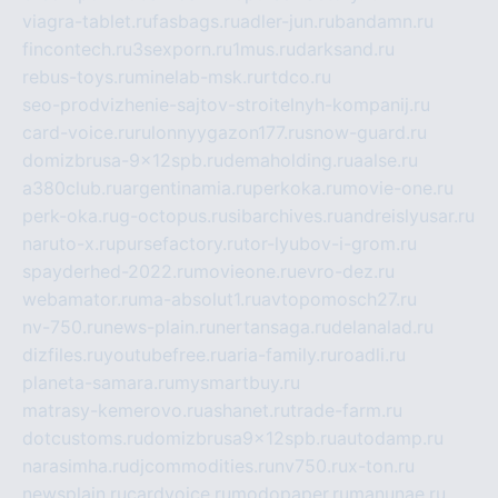
viagra-tablet.ru
fasbags.ru
adler-jun.ru
bandamn.ru
fincontech.ru
3sexporn.ru
1mus.ru
darksand.ru
rebus-toys.ru
minelab-msk.ru
rtdco.ru
seo-prodvizhenie-sajtov-stroitelnyh-kompanij.ru
card-voice.ru
rulonnyygazon177.ru
snow-guard.ru
domizbrusa-9x12spb.ru
demaholding.ru
aalse.ru
a380club.ru
argentinamia.ru
perkoka.ru
movie-one.ru
perk-oka.ru
g-octopus.ru
sibarchives.ru
andreislyusar.ru
naruto-x.ru
pursefactory.ru
tor-lyubov-i-grom.ru
spayderhed-2022.ru
movieone.ru
evro-dez.ru
webamator.ru
ma-absolut1.ru
avtopomosch27.ru
nv-750.ru
news-plain.ru
nertansaga.ru
delanalad.ru
dizfiles.ru
youtubefree.ru
aria-family.ru
roadli.ru
planeta-samara.ru
mysmartbuy.ru
matrasy-kemerovo.ru
ashanet.ru
trade-farm.ru
dotcustoms.ru
domizbrusa9x12spb.ru
autodamp.ru
narasimha.ru
djcommodities.ru
nv750.ru
x-ton.ru
newsplain.ru
cardvoice.ru
modopaper.ru
manunae.ru