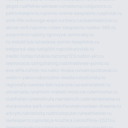
gbget.ru
alfeihavsalnassr.ru
madoma.ru
tajuncos.ru
petrovkasports.ru
porno-online-besplatno.ru
splclub.ru
york-life.ru
doroga-expo.ru
ribery.ru
cleanmedicine.ru
slovar-ivrit.ru
porno-video-besplatno.ru
seks-365.ru
ovucontrol.ru
sloty-igrovyye-avtomaty.ru
ru-industriya.ru
russkoe-porno-besplatno.ru
belgorod-day.ru
digilith.ru
pichkurovlab.ru
medic-today.ru
taksu.ru
comp123.ru
don-ykt.ru
teensvoice.ru
imgsharing.ru
domashnee-porno.ru
eva-elfie.ru
foto-tur.ru
biz-doska.ru
metropoltravel.ru
veslo-i-yakor.ru
borodino-media.ru
rostotsky.ru
regionufa.ru
weiss-bet.ru
zaryna.ru
casinotablet.ru
universalia.ru
remont-mebeli-moscow.ru
termomur.ru
clubfisher.ru
remstirufa.ru
erdamchi.ru
doramamama.ru
muraviovka-park.ru
worldofwoman.ru
clean-dreams.ru
arkrym.ru
kristinita.ru
dircomputer.ru
healthenter.ru
textexperts.ru
pivnaya-kruzhka.ru
kinofilmy-2021.ru
demolalapaluza.ru
tanyavanya.ru
remstir-tolyatti.ru