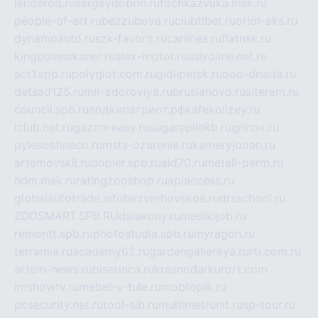
lenderoq.ru
sergeydobrin.ru
tochkazvuka.msk.ru
people-of-art.ru
bezzubova.ru
clubtibet.ru
orior-aks.ru
dynamoauto.ru
szk-favorit.ru
carlines.ru
flatnsk.ru
kingbolenskaner.ru
alex-motor.ru
astroline.net.ru
act1.spb.ru
polyglot.com.ru
gidlipetsk.ru
ooo-driada.ru
detsad125.ru
mir-zdoroviya.ru
bruslanovo.ru
siterem.ru
council.spb.ru
лодкипатриот.рф
kafekolizey.ru
iclub.net.ru
gazon-easy.ru
sugarepilekb.ru
grinox.ru
pylesostineco.ru
msts-ozarenie.ru
kameryjooan.ru
artemovskij.ru
dopler.spb.ru
aid70.ru
metall-perm.ru
ndm.msk.ru
ratingzooshop.ru
apiaccess.ru
globalautotrade.info
bezverhovskoe.ru
drsschool.ru
ZOOSMART.SPB.RU
dalakony.ru
medikijob.ru
remontt.spb.ru
photostudia.spb.ru
myragon.ru
terramia.ru
academy62.ru
gardengallereya.ru
rti.com.ru
artem-news.ru
biserinca.ru
krasnodarkurort.com
imshowtv.ru
mebel-v-tule.ru
mobtopik.ru
pcsecurity.net.ru
tool-sib.ru
multimetrunit.ru
sp-tour.ru