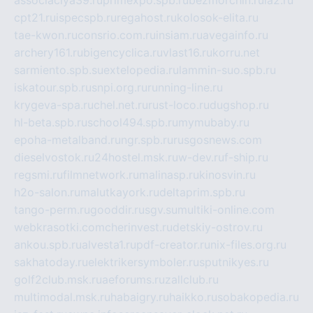
cpt21.ru
ispecspb.ru
regahost.ru
kolosok-elita.ru
tae-kwon.ru
consrio.com.ru
insiam.ru
avegainfo.ru
archery161.ru
bigencyclica.ru
vlast16.ru
korru.net
sarmiento.spb.su
extelopedia.ru
lammin-suo.spb.ru
iskatour.spb.ru
snpi.org.ru
running-line.ru
krygeva-spa.ru
chel.net.ru
rust-loco.ru
dugshop.ru
hl-beta.spb.ru
school494.spb.ru
mymubaby.ru
epoha-metalband.ru
ngr.spb.ru
rusgosnews.com
dieselvostok.ru
24hostel.msk.ru
w-dev.ru
f-ship.ru
regsmi.ru
filmnetwork.ru
malinasp.ru
kinosvin.ru
h2o-salon.ru
malutkayork.ru
deltaprim.spb.ru
tango-perm.ru
gooddir.ru
sgv.su
multiki-online.com
webkrasotki.com
cherinvest.ru
detskiy-ostrov.ru
ankou.spb.ru
alvesta1.ru
pdf-creator.ru
nix-files.org.ru
sakhatoday.ru
elektrikersymboler.ru
sputnikyes.ru
golf2club.msk.ru
aeforums.ru
zallclub.ru
multimodal.msk.ru
habaigry.ru
haikko.ru
sobakopedia.ru