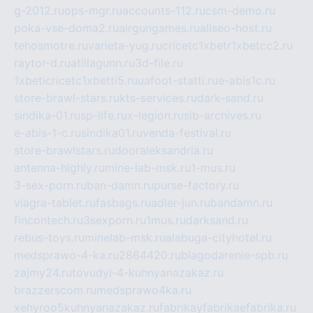
g-2012.ru
ops-mgr.ru
accounts-112.ru
csm-demo.ru
poka-vse-doma2.ru
airgungames.ru
allseo-host.ru
tehosmotre.ru
varieta-yug.ru
cricetc1xbetr1xbetcc2.ru
raytor-d.ru
atillagunn.ru
3d-file.ru
1xbeticricetc1xbetti5.ru
uafoot-statti.ru
e-abis1c.ru
store-brawl-stars.ru
kts-services.ru
dark-sand.ru
sindika-01.ru
sp-life.ru
x-legion.ru
sib-archives.ru
e-abis-1-c.ru
sindika01.ru
venda-festival.ru
store-brawlstars.ru
dooraleksandria.ru
antenna-highly.ru
mine-lab-msk.ru
1-mus.ru
3-sex-porn.ru
ban-damn.ru
purse-factory.ru
viagra-tablet.ru
fasbags.ru
adler-jun.ru
bandamn.ru
fincontech.ru
3sexporn.ru
1mus.ru
darksand.ru
rebus-toys.ru
minelab-msk.ru
alabuga-cityhotel.ru
medsprawo-4-ka.ru
2864420.ru
blagodarenie-spb.ru
zajmy24.ru
tovudyi-4-kuhnyanazakaz.ru
brazzerscom.ru
medsprawo4ka.ru
xehyroo5kuhnyanazakaz.ru
fabrikayfabrikaefabrika.ru