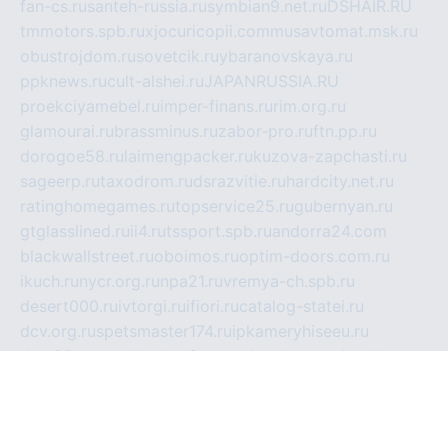
fan-cs.ru
santeh-russia.ru
symbian9.net.ru
DSHAIR.RU
tmmotors.spb.ru
xjocuricopii.com
musavtomat.msk.ru
obustrojdom.ru
sovetcik.ru
ybaranovskaya.ru
ppknews.ru
cult-alshei.ru
JAPANRUSSIA.RU
proekciyamebel.ru
imper-finans.ru
rim.org.ru
glamourai.ru
brassminus.ru
zabor-pro.ru
ftn.pp.ru
dorogoe58.ru
laimengpacker.ru
kuzova-zapchasti.ru
sageerp.ru
taxodrom.ru
dsrazvitie.ru
hardcity.net.ru
ratinghomegames.ru
topservice25.ru
gubernyan.ru
gtglasslined.ru
ii4.ru
tssport.spb.ru
andorra24.com
blackwallstreet.ru
oboimos.ru
optim-doors.com.ru
ikuch.ru
nycr.org.ru
npa21.ru
vremya-ch.spb.ru
desert000.ru
ivtorgi.ru
ifiori.ru
catalog-statei.ru
dcv.org.ru
spetsmaster174.ru
ipkameryhiseeu.ru
dum26.ru
ruspol.spb.ru
fr-opendp.ru
kam-solnyshko.ru
cheyenne-arapaho.ru
sevzapmetal.spb.ru
ted-lapidus.spb.ru
parasite-eliminator.ru
sigma-complete.ru
modernworld.ru
dama-moda.ru