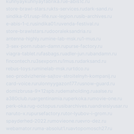
kuhnyaykuhnyayfabrika.ru
e-abis1c.ru
store-brawl-stars.ru
kts-services.ru
dark-sand.ru
sindika-01.ru
sp-life.ru
x-legion.ru
sib-archives.ru
e-abis-1-c.ru
sindika01.ru
venda-festival.ru
store-brawlstars.ru
dooraleksandria.ru
antenna-highly.ru
mine-lab-msk.ru
1-mus.ru
3-sex-porn.ru
ban-damn.ru
purse-factory.ru
viagra-tablet.ru
fasbags.ru
adler-jun.ru
bandamn.ru
fincontech.ru
3sexporn.ru
1mus.ru
darksand.ru
rebus-toys.ru
minelab-msk.ru
rtdco.ru
seo-prodvizhenie-sajtov-stroitelnyh-kompanij.ru
card-voice.ru
rulonnyygazon177.ru
snow-guard.ru
domizbrusa-9x12spb.ru
demaholding.ru
aalse.ru
a380club.ru
argentinamia.ru
perkoka.ru
movie-one.ru
perk-oka.ru
g-octopus.ru
sibarchives.ru
andreislyusar.ru
naruto-x.ru
pursefactory.ru
tor-lyubov-i-grom.ru
spayderhed-2022.ru
movieone.ru
evro-dez.ru
webamator.ru
ma-absolut1.ru
avtopomosch27.ru