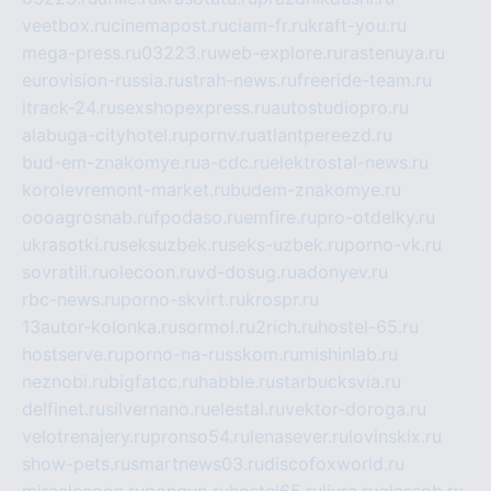
veetbox.ru
cinemapost.ru
ciam-fr.ru
kraft-you.ru
mega-press.ru
03223.ru
web-explore.ru
rastenuya.ru
eurovision-russia.ru
strah-news.ru
freeride-team.ru
itrack-24.ru
sexshopexpress.ru
autostudiopro.ru
alabuga-cityhotel.ru
pornv.ru
atlantpereezd.ru
bud-em-znakomye.ru
a-cdc.ru
elektrostal-news.ru
korolevremont-market.ru
budem-znakomye.ru
oooagrosnab.ru
fpodaso.ru
emfire.ru
pro-otdelky.ru
ukrasotki.ru
seksuzbek.ru
seks-uzbek.ru
porno-vk.ru
sovratili.ru
olecoon.ru
vd-dosug.ru
adonyev.ru
rbc-news.ru
porno-skvirt.ru
krospr.ru
13autor-kolonka.ru
sormol.ru
2rich.ru
hostel-65.ru
hostserve.ru
porno-na-russkom.ru
mishinlab.ru
neznobi.ru
bigfatcc.ru
habble.ru
starbucksvia.ru
delfinet.ru
silvernano.ru
elestal.ru
vektor-doroga.ru
velotrenajery.ru
pronso54.ru
lenasever.ru
lovinskix.ru
show-pets.ru
smartnews03.ru
discofoxworld.ru
miraclecoon.ru
pongup.ru
hostel65.ru
liura.ru
glasspb.ru