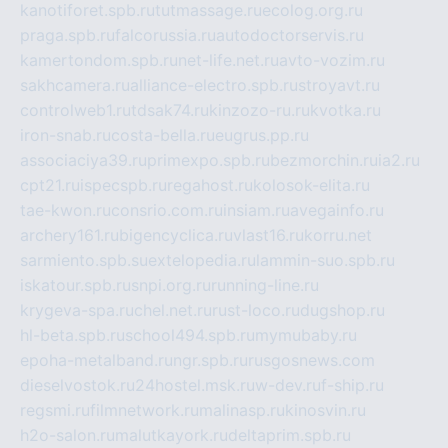
kanotiforet.spb.ru
tutmassage.ru
ecolog.org.ru
praga.spb.ru
falcorussia.ru
autodoctorservis.ru
kamertondom.spb.ru
net-life.net.ru
avto-vozim.ru
sakhcamera.ru
alliance-electro.spb.ru
stroyavt.ru
controlweb1.ru
tdsak74.ru
kinzozo-ru.ru
kvotka.ru
iron-snab.ru
costa-bella.ru
eugrus.pp.ru
associaciya39.ru
primexpo.spb.ru
bezmorchin.ru
ia2.ru
cpt21.ru
ispecspb.ru
regahost.ru
kolosok-elita.ru
tae-kwon.ru
consrio.com.ru
insiam.ru
avegainfo.ru
archery161.ru
bigencyclica.ru
vlast16.ru
korru.net
sarmiento.spb.su
extelopedia.ru
lammin-suo.spb.ru
iskatour.spb.ru
snpi.org.ru
running-line.ru
krygeva-spa.ru
chel.net.ru
rust-loco.ru
dugshop.ru
hl-beta.spb.ru
school494.spb.ru
mymubaby.ru
epoha-metalband.ru
ngr.spb.ru
rusgosnews.com
dieselvostok.ru
24hostel.msk.ru
w-dev.ru
f-ship.ru
regsmi.ru
filmnetwork.ru
malinasp.ru
kinosvin.ru
h2o-salon.ru
malutkayork.ru
deltaprim.spb.ru