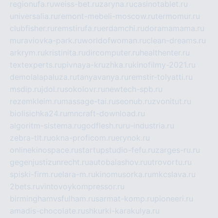
regionufa.ru
weiss-bet.ru
zaryna.ru
casinotablet.ru
universalia.ru
remont-mebeli-moscow.ru
termomur.ru
clubfisher.ru
remstirufa.ru
erdamchi.ru
doramamama.ru
muraviovka-park.ru
worldofwoman.ru
clean-dreams.ru
arkrym.ru
kristinita.ru
dircomputer.ru
healthenter.ru
textexperts.ru
pivnaya-kruzhka.ru
kinofilmy-2021.ru
demolalapaluza.ru
tanyavanya.ru
remstir-tolyatti.ru
msdip.ru
jdol.ru
sokolovr.ru
newtech-spb.ru
rezemkleim.ru
massage-tai.ru
seonub.ru
zvonitut.ru
biolisichka24.ru
mncraft-download.ru
algoritm-sistema.ru
godflesh.ru
ru-industria.ru
zebra-tlt.ru
okna-proficom.ru
erynok.ru
onlinekinospace.ru
startupstudio-fefu.ru
zarges-ru.ru
gegenjustizunrecht.ru
autobalashov.ru
utrovortu.ru
spiski-firm.ru
elara-m.ru
kinomusorka.ru
mkcslava.ru
2bets.ru
vintovoykompressor.ru
birminghamvsfulham.ru
sarmat-komp.ru
pioneeri.ru
amadis-chocolate.ru
shkurki-karakulya.ru