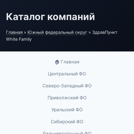
Каталог компаний
Главная
»
Южный федеральный округ
» ЗдравПункт
White Family
🏠 Главная
Центральный ФО
Северо-Западный ФО
Приволжский ФО
Уральский ФО
Сибирский ФО
Дальневосточный ФО