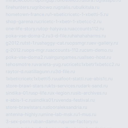
firehunters.ru
gribowo.ru
gnalis.ru
bulkitula.ru
hometown-france.ru
1-xbeticricetc-1-xbetti-5.ru
shop-garena.ru
cricetc-1-xbetr-1-xbetcc-2.ru
one-life-story.ru
top-halyava.ru
accounts112.ru
poka-vse-doma-2.ru
3-d-file.ru
hahahaharms.ru
g2012.ru
tst-1.ru
shaggy-cat.ru
opsmgr.ru
ev-gallery.ru
g-2012.ru
ops-mgr.ru
accounts-112.ru
csm-demo.ru
poka-vse-doma2.ru
airgungames.ru
allseo-host.ru
tehosmotre.ru
varieta-yug.ru
cricetc1xbetr1xbetcc2.ru
raytor-d.ru
atillagunn.ru
3d-file.ru
1xbeticricetc1xbetti5.ru
uafoot-statti.ru
e-abis1c.ru
store-brawl-stars.ru
kts-services.ru
dark-sand.ru
sindika-01.ru
sp-life.ru
x-legion.ru
sib-archives.ru
e-abis-1-c.ru
sindika01.ru
venda-festival.ru
store-brawlstars.ru
dooraleksandria.ru
antenna-highly.ru
mine-lab-msk.ru
1-mus.ru
3-sex-porn.ru
ban-damn.ru
purse-factory.ru