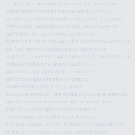
tango-perm.ru
gooddir.ru
sgv.su
multiki-online.com
webkrasotki.com
cherinvest.ru
detskiy-ostrov.ru
ankou.spb.ru
alvesta1.ru
pdf-creator.ru
nix-files.org.ru
sakhatoday.ru
elektrikersymboler.ru
sputnikyes.ru
golf2club.msk.ru
aeforums.ru
zallclub.ru
multimodal.msk.ru
habaigry.ru
haikko.ru
sobakopedia.ru
isz-fest.ru
ewnc.info
screensaver-clock.net.ru
volnav.spb.ru
comnat.ru
npf.net.ru
7bit.pp.ru
kalugatur.ru
tesiaes.ru
card.com.ru
kazanka.spb.ru
gildiya-kuznecov.ru
kameryboavision.ru
griffoncom.spb.ru
fabrika-emotsiy.ru
PARK-MATROSOVA.RU
agat.spb.ru
avtoyurist-moskva1.ru
hardware.org.ru
схема-авто.рф
dg-lab.ru
angrup.ru
recruiter.spb.ru
music8.spb.ru
krsk124.ru
kubok.spb.ru
romanofforex.ru
analitikaplus.ru
spyonline.ru
zosikamery.ru
sloboda-ural.pp.ru
AUTO-COM.SU
hohota.net
alimy.ru
online-z.com
aromat-vostoka.ru
otdelkaexp.ru