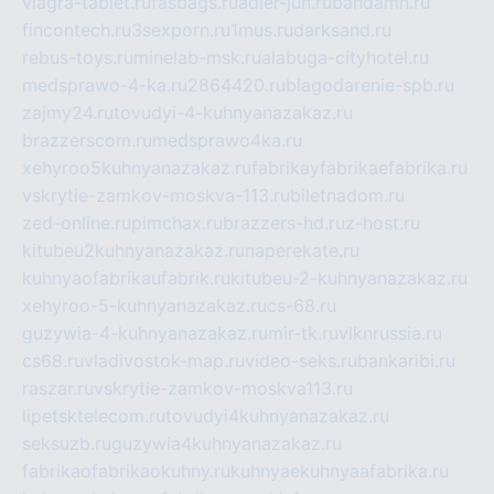
viagra-tablet.ru
fasbags.ru
adler-jun.ru
bandamn.ru
fincontech.ru
3sexporn.ru
1mus.ru
darksand.ru
rebus-toys.ru
minelab-msk.ru
alabuga-cityhotel.ru
medsprawo-4-ka.ru
2864420.ru
blagodarenie-spb.ru
zajmy24.ru
tovudyi-4-kuhnyanazakaz.ru
brazzerscom.ru
medsprawo4ka.ru
xehyroo5kuhnyanazakaz.ru
fabrikayfabrikaefabrika.ru
vskrytie-zamkov-moskva-113.ru
biletnadom.ru
zed-online.ru
pimchax.ru
brazzers-hd.ru
z-host.ru
kitubeu2kuhnyanazakaz.ru
naperekate.ru
kuhnyaofabrikaufabrik.ru
kitubeu-2-kuhnyanazakaz.ru
xehyroo-5-kuhnyanazakaz.ru
cs-68.ru
guzywia-4-kuhnyanazakaz.ru
mir-tk.ru
vlknrussia.ru
cs68.ru
vladivostok-map.ru
video-seks.ru
bankaribi.ru
raszar.ru
vskrytie-zamkov-moskva113.ru
lipetsktelecom.ru
tovudyi4kuhnyanazakaz.ru
seksuzb.ru
guzywia4kuhnyanazakaz.ru
fabrikaofabrikaokuhny.ru
kuhnyaekuhnyaafabrika.ru