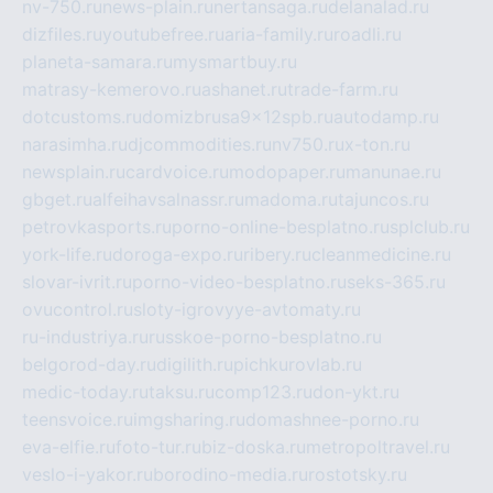
nv-750.ru
news-plain.ru
nertansaga.ru
delanalad.ru
dizfiles.ru
youtubefree.ru
aria-family.ru
roadli.ru
planeta-samara.ru
mysmartbuy.ru
matrasy-kemerovo.ru
ashanet.ru
trade-farm.ru
dotcustoms.ru
domizbrusa9x12spb.ru
autodamp.ru
narasimha.ru
djcommodities.ru
nv750.ru
x-ton.ru
newsplain.ru
cardvoice.ru
modopaper.ru
manunae.ru
gbget.ru
alfeihavsalnassr.ru
madoma.ru
tajuncos.ru
petrovkasports.ru
porno-online-besplatno.ru
splclub.ru
york-life.ru
doroga-expo.ru
ribery.ru
cleanmedicine.ru
slovar-ivrit.ru
porno-video-besplatno.ru
seks-365.ru
ovucontrol.ru
sloty-igrovyye-avtomaty.ru
ru-industriya.ru
russkoe-porno-besplatno.ru
belgorod-day.ru
digilith.ru
pichkurovlab.ru
medic-today.ru
taksu.ru
comp123.ru
don-ykt.ru
teensvoice.ru
imgsharing.ru
domashnee-porno.ru
eva-elfie.ru
foto-tur.ru
biz-doska.ru
metropoltravel.ru
veslo-i-yakor.ru
borodino-media.ru
rostotsky.ru