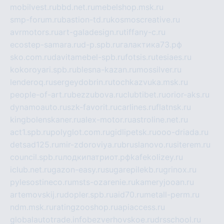
mobilvest.ru
bbd.net.ru
mebelshop.msk.ru
smp-forum.ru
bastion-td.ru
kosmoscreative.ru
avrmotors.ru
art-galadesign.ru
tiffany-c.ru
ecostep-samara.ru
d-p.spb.ru
галактика73.рф
sko.com.ru
davitamebel-spb.ru
fotsis.ru
tesiaes.ru
kokoroyari.spb.ru
blesna-kazan.ru
mossilver.ru
lenderoq.ru
sergeydobrin.ru
tochkazvuka.msk.ru
people-of-art.ru
bezzubova.ru
clubtibet.ru
orior-aks.ru
dynamoauto.ru
szk-favorit.ru
carlines.ru
flatnsk.ru
kingbolenskaner.ru
alex-motor.ru
astroline.net.ru
act1.spb.ru
polyglot.com.ru
gidlipetsk.ru
ooo-driada.ru
detsad125.ru
mir-zdoroviya.ru
bruslanovo.ru
siterem.ru
council.spb.ru
лодкипатриот.рф
kafekolizey.ru
iclub.net.ru
gazon-easy.ru
sugarepilekb.ru
grinox.ru
pylesostineco.ru
msts-ozarenie.ru
kameryjooan.ru
artemovskij.ru
dopler.spb.ru
aid70.ru
metall-perm.ru
ndm.msk.ru
ratingzooshop.ru
apiaccess.ru
globalautotrade.info
bezverhovskoe.ru
drsschool.ru