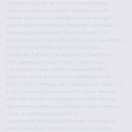
hostserve.ru
porno-na-russkom.ru
mishinlab.ru
neznobi.ru
bigfatcc.ru
habble.ru
starbucksvia.ru
delfinet.ru
silvernano.ru
elestal.ru
vektor-doroga.ru
velotrenajery.ru
pronso54.ru
lenasever.ru
lovinskix.ru
show-pets.ru
smartnews03.ru
discofoxworld.ru
miraclecoon.ru
pongup.ru
hostel65.ru
liura.ru
glasspb.ru
firehunters.ru
gribowo.ru
gnalis.ru
bulkitula.ru
hometown-france.ru
1-xbeticricetc-1-xbetti-5.ru
shop-garena.ru
cricetc-1-xbetr-1-xbetcc-2.ru
one-life-story.ru
top-halyava.ru
accounts112.ru
poka-vse-doma-2.ru
3-d-file.ru
hahahaharms.ru
g2012.ru
tst-1.ru
shaggy-cat.ru
opsmgr.ru
ev-gallery.ru
g-2012.ru
ops-mgr.ru
accounts-112.ru
csm-demo.ru
poka-vse-doma2.ru
airgungames.ru
allseo-host.ru
tehosmotre.ru
varieta-yug.ru
cricetc1xbetr1xbetcc2.ru
raytor-d.ru
atillagunn.ru
3d-file.ru
1xbeticricetc1xbetti5.ru
uafoot-statti.ru
e-abis1c.ru
store-brawl-stars.ru
kts-services.ru
dark-sand.ru