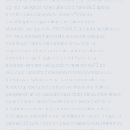
dg-lab.ru
angrup.ru
recruiter.spb.ru
music8.spb.ru
krsk124.ru
kubok.spb.ru
romanofforex.ru
analitikaplus.ru
spyonline.ru
zosikamery.ru
sloboda-ural.pp.ru
AUTO-COM.SU
hohota.net
alimy.ru
online-z.com
aromat-vostoka.ru
otdelkaexp.ru
mobilvest.ru
bbd.net.ru
mebelshop.msk.ru
smp-forum.ru
bastion-td.ru
kosmoscreative.ru
avrmotors.ru
art-galadesign.ru
tiffany-c.ru
ecostep-samara.ru
d-p.spb.ru
галактика73.рф
sko.com.ru
davitamebel-spb.ru
fotsis.ru
tesiaes.ru
kokoroyari.spb.ru
blesna-kazan.ru
mossilver.ru
lenderoq.ru
sergeydobrin.ru
tochkazvuka.msk.ru
people-of-art.ru
bezzubova.ru
clubtibet.ru
orior-aks.ru
dynamoauto.ru
szk-favorit.ru
carlines.ru
flatnsk.ru
kingbolenskaner.ru
alex-motor.ru
astroline.net.ru
act1.spb.ru
polyglot.com.ru
gidlipetsk.ru
ooo-driada.ru
detsad125.ru
mir-zdoroviya.ru
bruslanovo.ru
siterem.ru