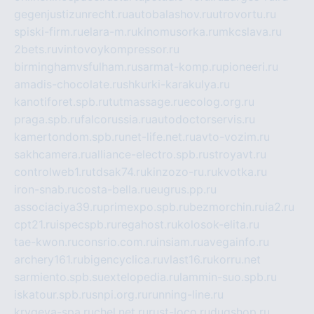
gegenjustizunrecht.ru
autobalashov.ru
utrovortu.ru
spiski-firm.ru
elara-m.ru
kinomusorka.ru
mkcslava.ru
2bets.ru
vintovoykompressor.ru
birminghamvsfulham.ru
sarmat-komp.ru
pioneeri.ru
amadis-chocolate.ru
shkurki-karakulya.ru
kanotiforet.spb.ru
tutmassage.ru
ecolog.org.ru
praga.spb.ru
falcorussia.ru
autodoctorservis.ru
kamertondom.spb.ru
net-life.net.ru
avto-vozim.ru
sakhcamera.ru
alliance-electro.spb.ru
stroyavt.ru
controlweb1.ru
tdsak74.ru
kinzozo-ru.ru
kvotka.ru
iron-snab.ru
costa-bella.ru
eugrus.pp.ru
associaciya39.ru
primexpo.spb.ru
bezmorchin.ru
ia2.ru
cpt21.ru
ispecspb.ru
regahost.ru
kolosok-elita.ru
tae-kwon.ru
consrio.com.ru
insiam.ru
avegainfo.ru
archery161.ru
bigencyclica.ru
vlast16.ru
korru.net
sarmiento.spb.su
extelopedia.ru
lammin-suo.spb.ru
iskatour.spb.ru
snpi.org.ru
running-line.ru
krygeva-spa.ru
chel.net.ru
rust-loco.ru
dugshop.ru