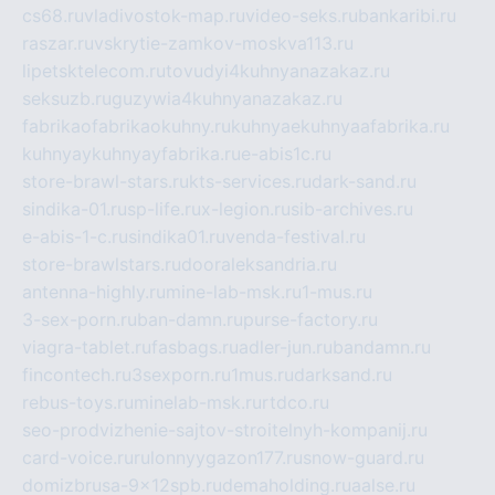
cs68.ru
vladivostok-map.ru
video-seks.ru
bankaribi.ru
raszar.ru
vskrytie-zamkov-moskva113.ru
lipetsktelecom.ru
tovudyi4kuhnyanazakaz.ru
seksuzb.ru
guzywia4kuhnyanazakaz.ru
fabrikaofabrikaokuhny.ru
kuhnyaekuhnyaafabrika.ru
kuhnyaykuhnyayfabrika.ru
e-abis1c.ru
store-brawl-stars.ru
kts-services.ru
dark-sand.ru
sindika-01.ru
sp-life.ru
x-legion.ru
sib-archives.ru
e-abis-1-c.ru
sindika01.ru
venda-festival.ru
store-brawlstars.ru
dooraleksandria.ru
antenna-highly.ru
mine-lab-msk.ru
1-mus.ru
3-sex-porn.ru
ban-damn.ru
purse-factory.ru
viagra-tablet.ru
fasbags.ru
adler-jun.ru
bandamn.ru
fincontech.ru
3sexporn.ru
1mus.ru
darksand.ru
rebus-toys.ru
minelab-msk.ru
rtdco.ru
seo-prodvizhenie-sajtov-stroitelnyh-kompanij.ru
card-voice.ru
rulonnyygazon177.ru
snow-guard.ru
domizbrusa-9x12spb.ru
demaholding.ru
aalse.ru