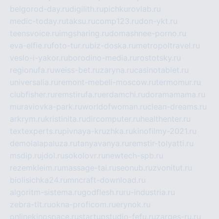
belgorod-day.ru
digilith.ru
pichkurovlab.ru
medic-today.ru
taksu.ru
comp123.ru
don-ykt.ru
teensvoice.ru
imgsharing.ru
domashnee-porno.ru
eva-elfie.ru
foto-tur.ru
biz-doska.ru
metropoltravel.ru
veslo-i-yakor.ru
borodino-media.ru
rostotsky.ru
regionufa.ru
weiss-bet.ru
zaryna.ru
casinotablet.ru
universalia.ru
remont-mebeli-moscow.ru
termomur.ru
clubfisher.ru
remstirufa.ru
erdamchi.ru
doramamama.ru
muraviovka-park.ru
worldofwoman.ru
clean-dreams.ru
arkrym.ru
kristinita.ru
dircomputer.ru
healthenter.ru
textexperts.ru
pivnaya-kruzhka.ru
kinofilmy-2021.ru
demolalapaluza.ru
tanyavanya.ru
remstir-tolyatti.ru
msdip.ru
jdol.ru
sokolovr.ru
newtech-spb.ru
rezemkleim.ru
massage-tai.ru
seonub.ru
zvonitut.ru
biolisichka24.ru
mncraft-download.ru
algoritm-sistema.ru
godflesh.ru
ru-industria.ru
zebra-tlt.ru
okna-proficom.ru
erynok.ru
onlinekinospace.ru
startupstudio-fefu.ru
zarges-ru.ru