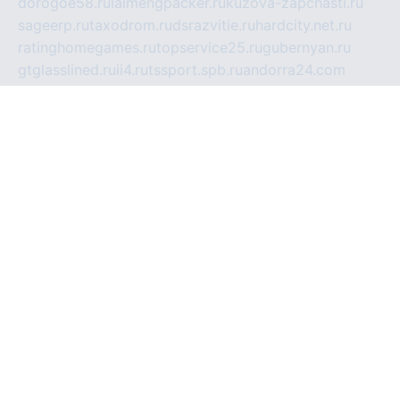
dorogoe58.ru
laimengpacker.ru
kuzova-zapchasti.ru
sageerp.ru
taxodrom.ru
dsrazvitie.ru
hardcity.net.ru
ratinghomegames.ru
topservice25.ru
gubernyan.ru
gtglasslined.ru
ii4.ru
tssport.spb.ru
andorra24.com
blackwallstreet.ru
oboimos.ru
optim-doors.com.ru
ikuch.ru
nycr.org.ru
npa21.ru
vremya-ch.spb.ru
desert000.ru
ivtorgi.ru
ifiori.ru
catalog-statei.ru
dcv.org.ru
spetsmaster174.ru
ipkameryhiseeu.ru
dum26.ru
ruspol.spb.ru
fr-opendp.ru
kam-solnyshko.ru
cheyenne-arapaho.ru
sevzapmetal.spb.ru
ted-lapidus.spb.ru
parasite-eliminator.ru
sigma-complete.ru
modernworld.ru
dama-moda.ru
eholot-group.ru
sk-nvkz.ru
DRONGOLD.RU
democratia2.ru
i-farmer.ru
mass-sport.org
jablonex.spb.ru
bookmess.ru
linkword.ru
refineua.com.ru
cs-spec.net.ru
altay-mebel.ru
DNK-THEATRE.RU
mechaniks.spb.ru
ipcamtechage.ru
skosta.ru
a-sun.ru
stroy-ldsp.ru
snowlands.org.ru