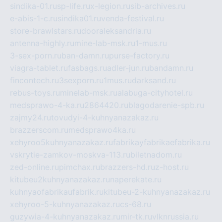
sindika-01.ru
sp-life.ru
x-legion.ru
sib-archives.ru
e-abis-1-c.ru
sindika01.ru
venda-festival.ru
store-brawlstars.ru
dooraleksandria.ru
antenna-highly.ru
mine-lab-msk.ru
1-mus.ru
3-sex-porn.ru
ban-damn.ru
purse-factory.ru
viagra-tablet.ru
fasbags.ru
adler-jun.ru
bandamn.ru
fincontech.ru
3sexporn.ru
1mus.ru
darksand.ru
rebus-toys.ru
minelab-msk.ru
alabuga-cityhotel.ru
medsprawo-4-ka.ru
2864420.ru
blagodarenie-spb.ru
zajmy24.ru
tovudyi-4-kuhnyanazakaz.ru
brazzerscom.ru
medsprawo4ka.ru
xehyroo5kuhnyanazakaz.ru
fabrikayfabrikaefabrika.ru
vskrytie-zamkov-moskva-113.ru
biletnadom.ru
zed-online.ru
pimchax.ru
brazzers-hd.ru
z-host.ru
kitubeu2kuhnyanazakaz.ru
naperekate.ru
kuhnyaofabrikaufabrik.ru
kitubeu-2-kuhnyanazakaz.ru
xehyroo-5-kuhnyanazakaz.ru
cs-68.ru
guzywia-4-kuhnyanazakaz.ru
mir-tk.ru
vlknrussia.ru