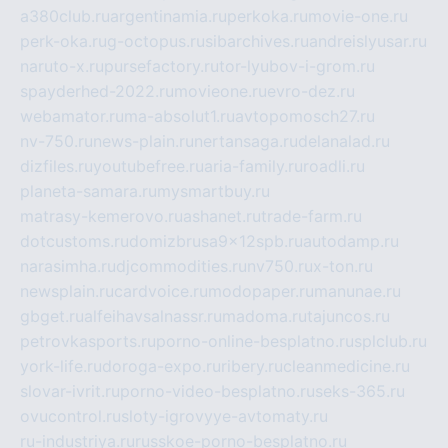
a380club.ru
argentinamia.ru
perkoka.ru
movie-one.ru
perk-oka.ru
g-octopus.ru
sibarchives.ru
andreislyusar.ru
naruto-x.ru
pursefactory.ru
tor-lyubov-i-grom.ru
spayderhed-2022.ru
movieone.ru
evro-dez.ru
webamator.ru
ma-absolut1.ru
avtopomosch27.ru
nv-750.ru
news-plain.ru
nertansaga.ru
delanalad.ru
dizfiles.ru
youtubefree.ru
aria-family.ru
roadli.ru
planeta-samara.ru
mysmartbuy.ru
matrasy-kemerovo.ru
ashanet.ru
trade-farm.ru
dotcustoms.ru
domizbrusa9x12spb.ru
autodamp.ru
narasimha.ru
djcommodities.ru
nv750.ru
x-ton.ru
newsplain.ru
cardvoice.ru
modopaper.ru
manunae.ru
gbget.ru
alfeihavsalnassr.ru
madoma.ru
tajuncos.ru
petrovkasports.ru
porno-online-besplatno.ru
splclub.ru
york-life.ru
doroga-expo.ru
ribery.ru
cleanmedicine.ru
slovar-ivrit.ru
porno-video-besplatno.ru
seks-365.ru
ovucontrol.ru
sloty-igrovyye-avtomaty.ru
ru-industriya.ru
russkoe-porno-besplatno.ru