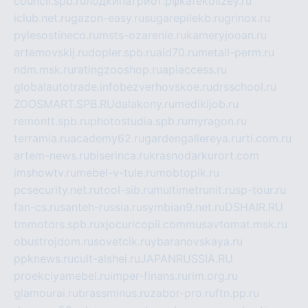
council.spb.ru
лодкипатриот.рф
kafekolizey.ru
iclub.net.ru
gazon-easy.ru
sugarepilekb.ru
grinox.ru
pylesostineco.ru
msts-ozarenie.ru
kameryjooan.ru
artemovskij.ru
dopler.spb.ru
aid70.ru
metall-perm.ru
ndm.msk.ru
ratingzooshop.ru
apiaccess.ru
globalautotrade.info
bezverhovskoe.ru
drsschool.ru
ZOOSMART.SPB.RU
dalakony.ru
medikijob.ru
remontt.spb.ru
photostudia.spb.ru
myragon.ru
terramia.ru
academy62.ru
gardengallereya.ru
rti.com.ru
artem-news.ru
biserinca.ru
krasnodarkurort.com
imshowtv.ru
mebel-v-tule.ru
mobtopik.ru
pcsecurity.net.ru
tool-sib.ru
multimetrunit.ru
sp-tour.ru
fan-cs.ru
santeh-russia.ru
symbian9.net.ru
DSHAIR.RU
tmmotors.spb.ru
xjocuricopii.com
musavtomat.msk.ru
obustrojdom.ru
sovetcik.ru
ybaranovskaya.ru
ppknews.ru
cult-alshei.ru
JAPANRUSSIA.RU
proekciyamebel.ru
imper-finans.ru
rim.org.ru
glamourai.ru
brassminus.ru
zabor-pro.ru
ftn.pp.ru