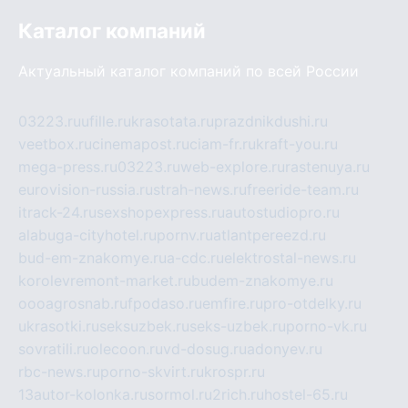
Каталог компаний
Актуальный каталог компаний по всей России
03223.ru
ufille.ru
krasotata.ru
prazdnikdushi.ru
veetbox.ru
cinemapost.ru
ciam-fr.ru
kraft-you.ru
mega-press.ru
03223.ru
web-explore.ru
rastenuya.ru
eurovision-russia.ru
strah-news.ru
freeride-team.ru
itrack-24.ru
sexshopexpress.ru
autostudiopro.ru
alabuga-cityhotel.ru
pornv.ru
atlantpereezd.ru
bud-em-znakomye.ru
a-cdc.ru
elektrostal-news.ru
korolevremont-market.ru
budem-znakomye.ru
oooagrosnab.ru
fpodaso.ru
emfire.ru
pro-otdelky.ru
ukrasotki.ru
seksuzbek.ru
seks-uzbek.ru
porno-vk.ru
sovratili.ru
olecoon.ru
vd-dosug.ru
adonyev.ru
rbc-news.ru
porno-skvirt.ru
krospr.ru
13autor-kolonka.ru
sormol.ru
2rich.ru
hostel-65.ru