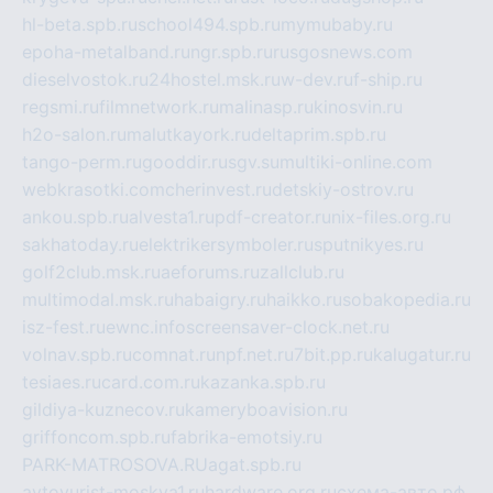
hl-beta.spb.ru
school494.spb.ru
mymubaby.ru
epoha-metalband.ru
ngr.spb.ru
rusgosnews.com
dieselvostok.ru
24hostel.msk.ru
w-dev.ru
f-ship.ru
regsmi.ru
filmnetwork.ru
malinasp.ru
kinosvin.ru
h2o-salon.ru
malutkayork.ru
deltaprim.spb.ru
tango-perm.ru
gooddir.ru
sgv.su
multiki-online.com
webkrasotki.com
cherinvest.ru
detskiy-ostrov.ru
ankou.spb.ru
alvesta1.ru
pdf-creator.ru
nix-files.org.ru
sakhatoday.ru
elektrikersymboler.ru
sputnikyes.ru
golf2club.msk.ru
aeforums.ru
zallclub.ru
multimodal.msk.ru
habaigry.ru
haikko.ru
sobakopedia.ru
isz-fest.ru
ewnc.info
screensaver-clock.net.ru
volnav.spb.ru
comnat.ru
npf.net.ru
7bit.pp.ru
kalugatur.ru
tesiaes.ru
card.com.ru
kazanka.spb.ru
gildiya-kuznecov.ru
kameryboavision.ru
griffoncom.spb.ru
fabrika-emotsiy.ru
PARK-MATROSOVA.RU
agat.spb.ru
avtoyurist-moskva1.ru
hardware.org.ru
схема-авто.рф