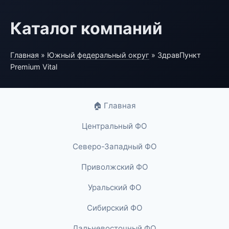
Каталог компаний
Главная
»
Южный федеральный округ
» ЗдравПункт
Premium Vital
🏠 Главная
Центральный ФО
Северо-Западный ФО
Приволжский ФО
Уральский ФО
Сибирский ФО
Дальневосточный ФО